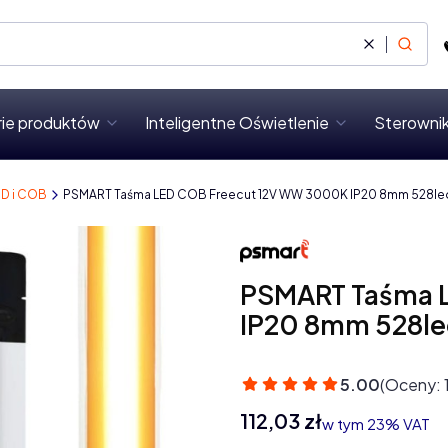
Wyczyść
Szukaj
rie produktów
Inteligentne Oświetlenie
Sterownik
MD i COB
PSMART Taśma LED COB Freecut 12V WW 3000K IP20 8mm 528le
PSMART Taśma 
IP20 8mm 528l
5.00
(Oceny: 
Cena
112,03 zł
w tym 23% VAT
w tym
23%
VAT