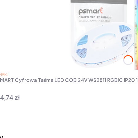
ODUCENT
MART
MART Cyfrowa Taśma LED COB 24V WS2811 RGBIC IP20 
4,74 zł
na
y