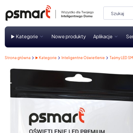
▶️ Kategorie
Nowe produkty
Aplikacje
Se
Strona główna
▶️ Kategorie
Inteligentne Oświetlenie
Taśmy LED S