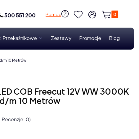
Produkty w k
Pomoc
500 551 200
Ulubione
Zaloguj się
Koszyk
i Przekaźnikowe
Zestawy
Promocje
Blog
d/m 10 Metrów
LED COB Freecut 12V WW 3000K
ed/m 10 Metrów
1 Recenzje: 0)