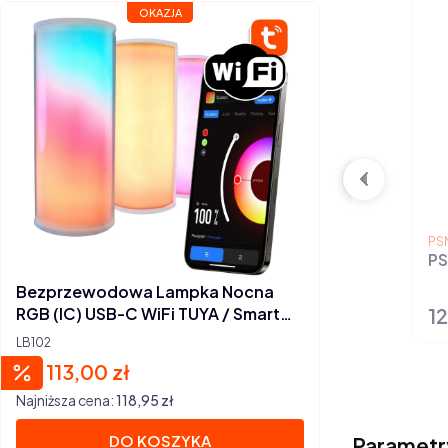
OKAZJA
PR
PS
PS
Bezprzewodowa Lampka Nocna
12
RGB (IC) USB-C WiFi TUYA / Smart
Ce
Life
LB102
113,00 zł
Cena promocyjna
Najniższa cena:
118,95 zł
DO KOSZYKA
Parametr