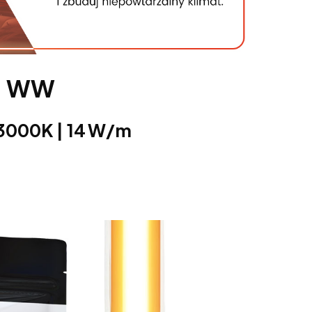
 | WW
| 3000K | 14 W/m