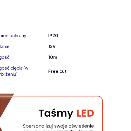
pień ochrony
IP20
lanie
12V
gość
10m
gość cięcia (w
Free cut
bliżeniu)