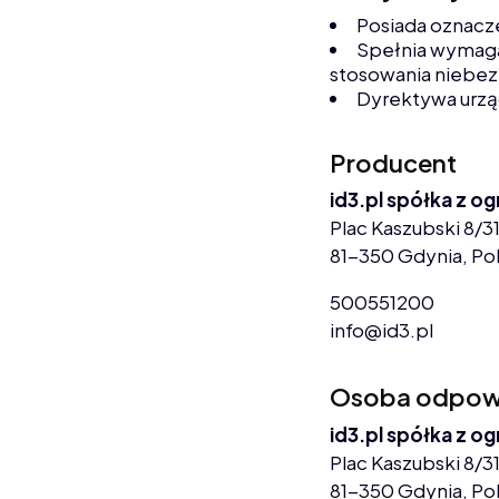
Posiada oznacz
Spełnia wymaga
stosowania niebez
Dyrektywa urz
Producent
id3.pl spółka z o
Plac Kaszubski 8/31
81-350 Gdynia, Po
500551200
info@id3.pl
Osoba odpowie
id3.pl spółka z o
Plac Kaszubski 8/31
81-350 Gdynia, Po