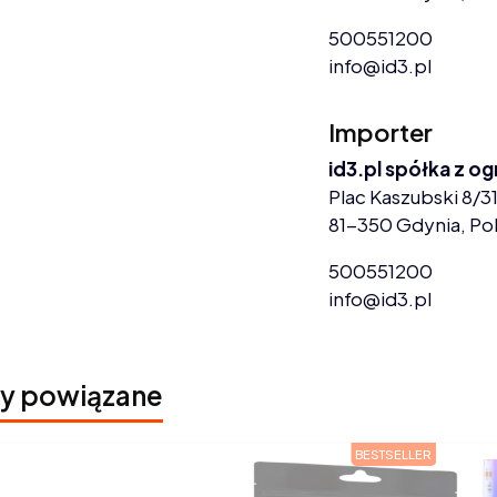
500551200
info@id3.pl
Importer
id3.pl spółka z o
Plac Kaszubski 8/31
81-350 Gdynia, Po
500551200
info@id3.pl
y powiązane
BESTSELLER