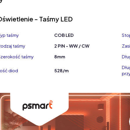
Oświetlenie - Taśmy LED
Typ taśmy
COB LED
Sto
Rodzaj taśmy
2 PIN - WW / CW
Zasi
Szerokość taśmy
8mm
Dłu
Dłu
Ilość diod
528/m
przy