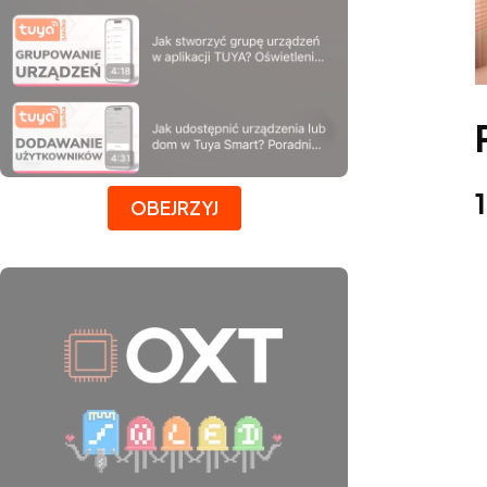
Naciśnij Enter lub spację, aby otworzyć stronę.
OBEJRZYJ