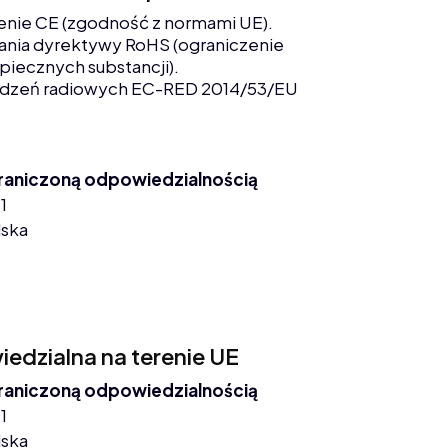
enie CE (zgodność z normami UE).
nia dyrektywy RoHS (ograniczenie
piecznych substancji).
ądzeń radiowych EC-RED 2014/53/EU
graniczoną odpowiedzialnością
1
lska
dzialna na terenie UE
graniczoną odpowiedzialnością
1
lska