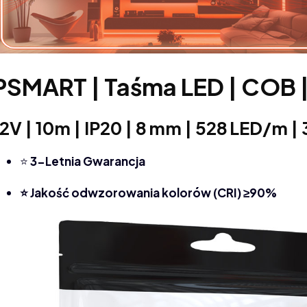
PSMART | Taśma LED | COB
12V | 10m | IP20 | 8 mm | 528 LED/m 
⭐
3-Letnia Gwarancja
⭐ Jakość odwzorowania kolorów (CRI) ≥90%