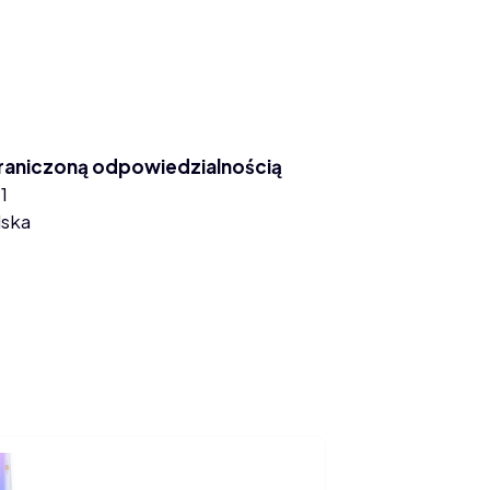
graniczoną odpowiedzialnością
1
lska