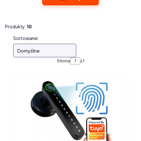
Produkty:
10
Lista produktów
Sortowanie:
Domyślne
Strona
z 1