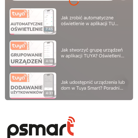
Naciśnij Enter lub spację, aby otworzyć stronę.