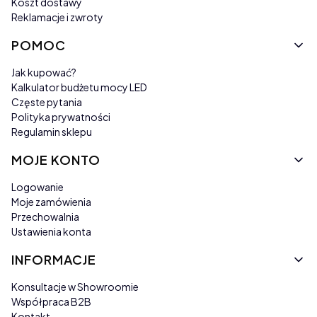
Koszt dostawy
Reklamacje i zwroty
POMOC
Jak kupować?
Kalkulator budżetu mocy LED
Częste pytania
Polityka prywatności
Regulamin sklepu
MOJE KONTO
Logowanie
Moje zamówienia
Przechowalnia
Ustawienia konta
INFORMACJE
Konsultacje w Showroomie
Współpraca B2B
Kontakt