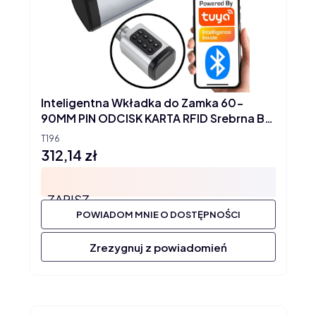
Inteligentna Wkładka do Zamka 60-
90MM PIN ODCISK KARTA RFID Srebrna BT
TUYA
T196
312,14 zł
Cena
ZAPISZ
POWIADOM MNIE O DOSTĘPNOŚCI
Zrezygnuj z powiadomień