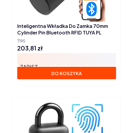
Inteligentna Wkładka Do Zamka 70mm
Cylinder Pin Bluetooth RFID TUYA PL
T195
203,81 zł
Cena
ZAPISZ
DO KOSZYKA