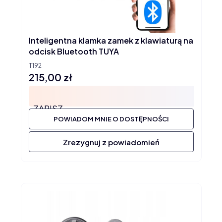
Inteligentna klamka zamek z klawiaturą na
odcisk Bluetooth TUYA
T192
215,00 zł
Cena
ZAPISZ
POWIADOM MNIE O DOSTĘPNOŚCI
Zrezygnuj z powiadomień