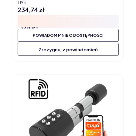
T193
234,74 zł
Cena
ZAPISZ
POWIADOM MNIE O DOSTĘPNOŚCI
Zrezygnuj z powiadomień