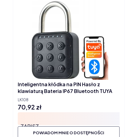
Inteligentna kłódka na PIN Hasło z
klawiaturą Bateria IP67 Bluetooth TUYA
LK108
70,92 zł
Cena
ZAPISZ
POWIADOM MNIE O DOSTĘPNOŚCI