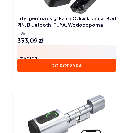
Inteligentna skrytka na Odcisk palca i Kod
PIN, Bluetooth, TUYA, Wodoodporna
T188
333,09 zł
Cena
ZAPISZ
DO KOSZYKA