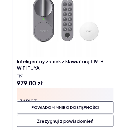
Inteligentny zamek z klawiaturą T191 BT
WiFi TUYA
T191
979,80 zł
Cena
ZAPISZ
POWIADOM MNIE O DOSTĘPNOŚCI
Zrezygnuj z powiadomień