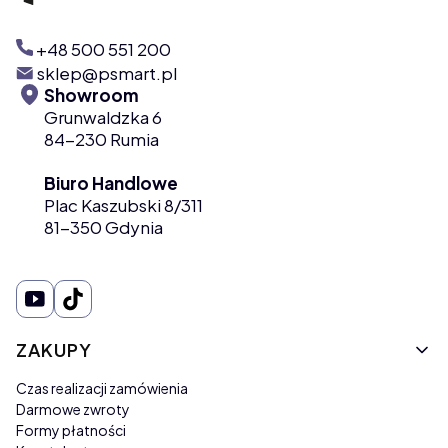
+48 500 551 200
sklep@psmart.pl
Showroom
Grunwaldzka 6
84-230 Rumia
Biuro Handlowe
Plac Kaszubski 8/311
81-350 Gdynia
Linki w stopce
ZAKUPY
Czas realizacji zamówienia
Darmowe zwroty
Formy płatności