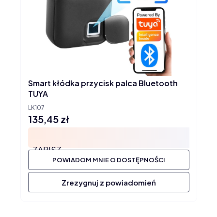
Smart kłódka przycisk palca Bluetooth
TUYA
LK107
135,45 zł
Cena
ZAPISZ
POWIADOM MNIE O DOSTĘPNOŚCI
Zrezygnuj z powiadomień