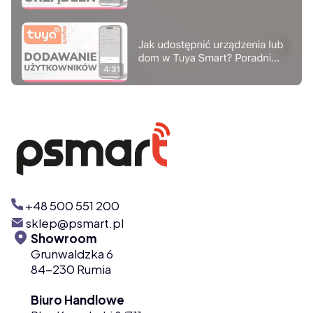
Naciśnij Enter lub spację, aby otworzyć stronę.
+48 500 551 200
sklep@psmart.pl
Showroom
Grunwaldzka 6
84-230 Rumia
Biuro Handlowe