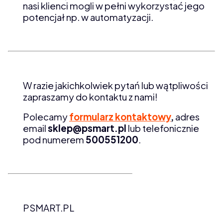
nasi klienci mogli w pełni wykorzystać jego
potencjał np. w automatyzacji.
W razie jakichkolwiek pytań lub wątpliwości
zapraszamy do kontaktu z nami!
Polecamy
formularz kontaktowy
,
adres
email
sklep@psmart.pl
lub telefonicznie
pod numerem
500551200
.
PSMART.PL