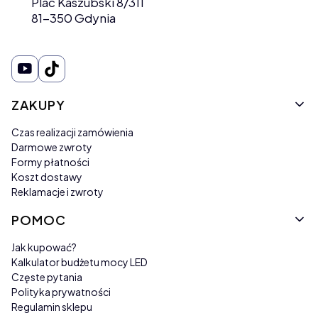
Plac Kaszubski 8/311
81-350 Gdynia
Linki w stopce
ZAKUPY
Czas realizacji zamówienia
Darmowe zwroty
Formy płatności
Koszt dostawy
Reklamacje i zwroty
POMOC
Jak kupować?
Kalkulator budżetu mocy LED
Częste pytania
Polityka prywatności
Regulamin sklepu