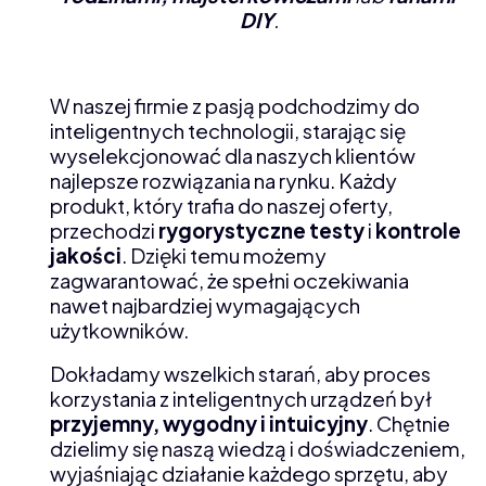
DIY
.
W naszej firmie z pasją podchodzimy do
inteligentnych technologii, starając się
wyselekcjonować dla naszych klientów
najlepsze rozwiązania na rynku. Każdy
produkt, który trafia do naszej oferty,
przechodzi
rygorystyczne testy
i
kontrole
jakości
. Dzięki temu możemy
zagwarantować, że spełni oczekiwania
nawet najbardziej wymagających
użytkowników.
Dokładamy wszelkich starań, aby proces
korzystania z inteligentnych urządzeń był
przyjemny, wygodny i intuicyjny
. Chętnie
dzielimy się naszą wiedzą i doświadczeniem,
wyjaśniając działanie każdego sprzętu, aby