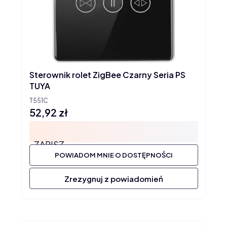
Sterownik rolet ZigBee Czarny Seria PS
TUYA
T551C
52,92 zł
Cena
ZAPISZ
POWIADOM MNIE O DOSTĘPNOŚCI
Zrezygnuj z powiadomień