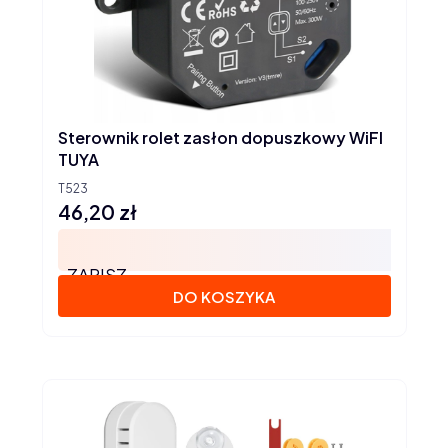
Sterownik rolet zasłon dopuszkowy WiFI
TUYA
T523
46,20 zł
Cena
ZAPISZ
DO KOSZYKA