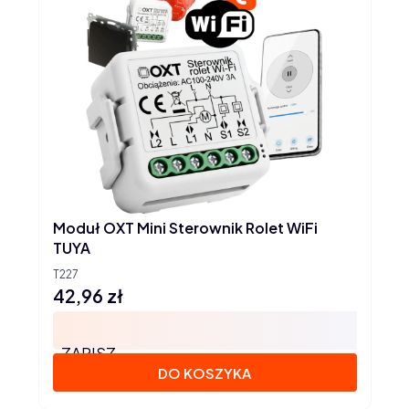
Moduł OXT Mini Sterownik Rolet WiFi
TUYA
T227
42,96 zł
Cena
ZAPISZ
DO KOSZYKA