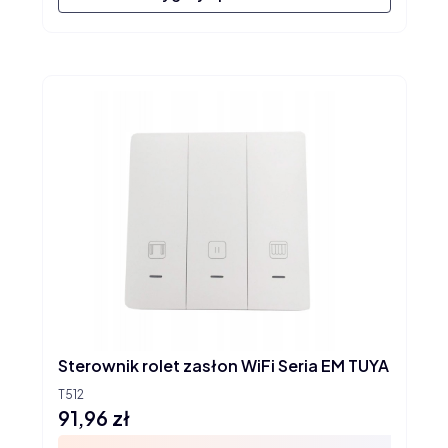
Sterownik rolet zasłon WiFi Seria EM TUYA
T512
91,96 zł
Cena