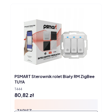
PSMART Sterownik rolet Biały RM ZigBee
TUYA
T444
80,82 zł
Cena
ZAPISZ