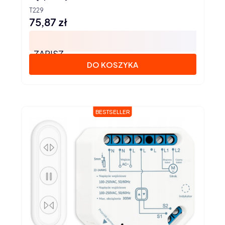
T229
75,87 zł
Cena
ZAPISZ
DO KOSZYKA
BESTSELLER