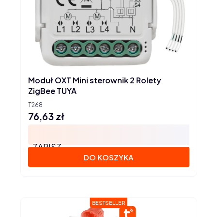
Moduł OXT Mini sterownik 2 Rolety
ZigBee TUYA
T268
76,63 zł
Cena
ZAPISZ
DO KOSZYKA
BESTSELLER