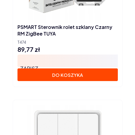
PSMART Sterownik rolet szklany Czarny
RM ZigBee TUYA
T474
89,77 zł
Cena
ZAPISZ
DO KOSZYKA