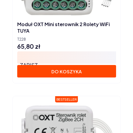
Moduł OXT Mini sterownik 2 Rolety WiFi
TUYA
T228
65,80 zł
Cena
ZAPISZ
DO KOSZYKA
BESTSELLER