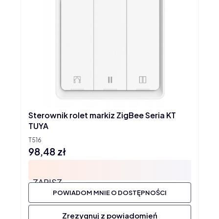
Sterownik rolet markiz ZigBee Seria KT
TUYA
T516
98,48 zł
Cena
ZAPISZ
POWIADOM MNIE O DOSTĘPNOŚCI
Zrezygnuj z powiadomień