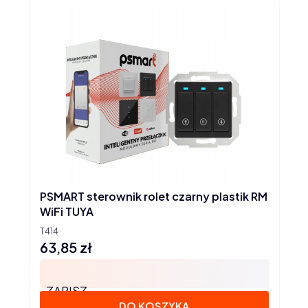
PSMART sterownik rolet czarny plastik RM
WiFi TUYA
T414
63,85 zł
Cena
ZAPISZ
DO KOSZYKA