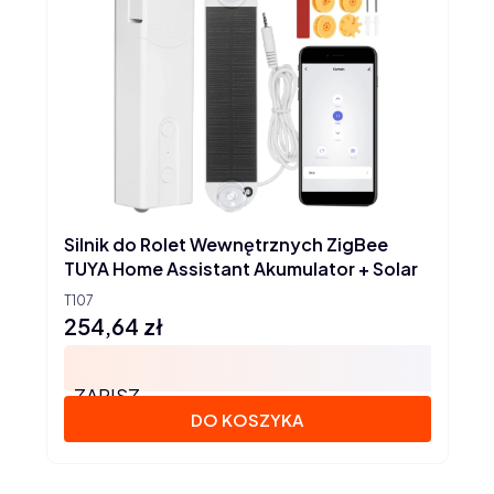
Silnik do Rolet Wewnętrznych ZigBee
TUYA Home Assistant Akumulator + Solar
T107
254,64 zł
Cena
ZAPISZ
DO KOSZYKA