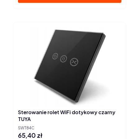
Sterowanie rolet WiFi dotykowy czarny
TUYA
SWT84C
65,40 zł
Cena