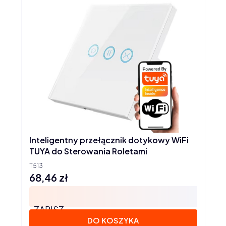
Inteligentny przełącznik dotykowy WiFi
TUYA do Sterowania Roletami
T513
68,46 zł
Cena
ZAPISZ
DO KOSZYKA