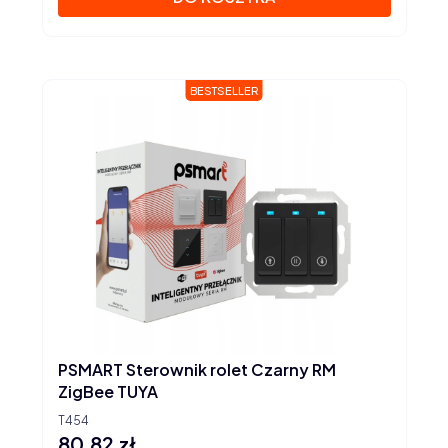
BESTSELLER
PSMART Sterownik rolet Czarny RM
ZigBee TUYA
T454
80,82 zł
Cena