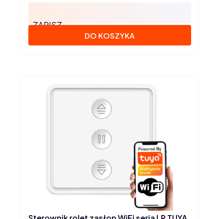
ZAPISZ
DO KOSZYKA
Sterownik rolet zasłon WiFi seria LR TUYA