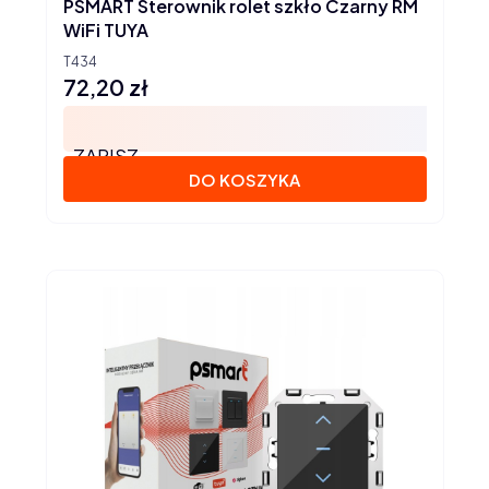
PSMART Sterownik rolet szkło Czarny RM
WiFi TUYA
T434
72,20 zł
Cena
ZAPISZ
DO KOSZYKA