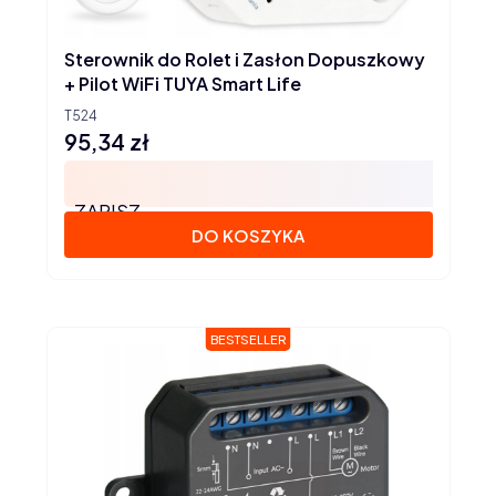
Sterownik do Rolet i Zasłon Dopuszkowy
+ Pilot WiFi TUYA Smart Life
T524
95,34 zł
Cena
ZAPISZ
DO KOSZYKA
BESTSELLER