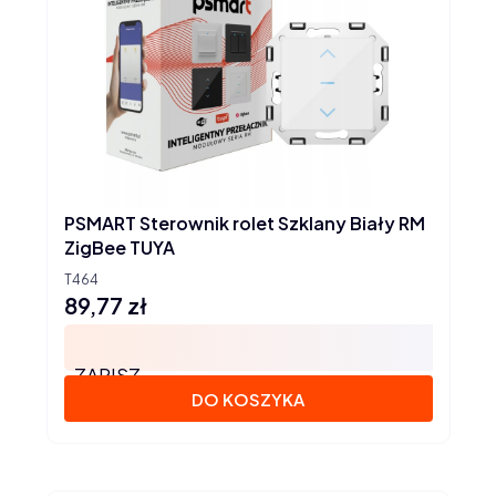
PSMART Sterownik rolet Szklany Biały RM
ZigBee TUYA
T464
89,77 zł
Cena
ZAPISZ
DO KOSZYKA