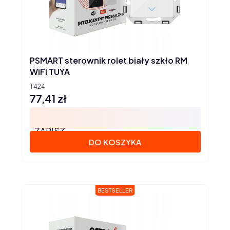
PSMART sterownik rolet biały szkło RM
WiFi TUYA
T424
77,41 zł
Cena
ZAPISZ
DO KOSZYKA
BESTSELLER