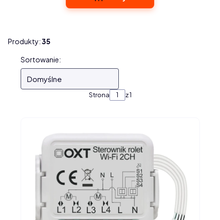
Produkty:
35
Lista produktów
Sortowanie:
Domyślne
Strona
z 1