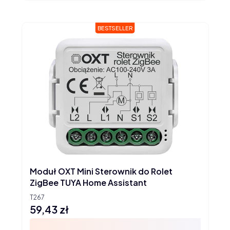
BESTSELLER
Moduł OXT Mini Sterownik do Rolet
ZigBee TUYA Home Assistant
T267
59,43 zł
Cena