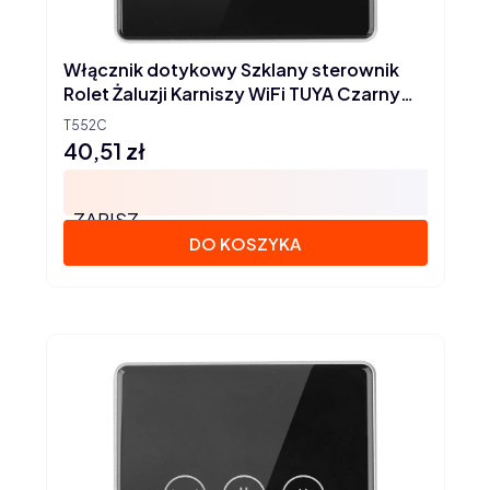
Włącznik dotykowy Szklany sterownik
Rolet Żaluzji Karniszy WiFi TUYA Czarny
Seria PS
T552C
40,51 zł
Cena
ZAPISZ
DO KOSZYKA