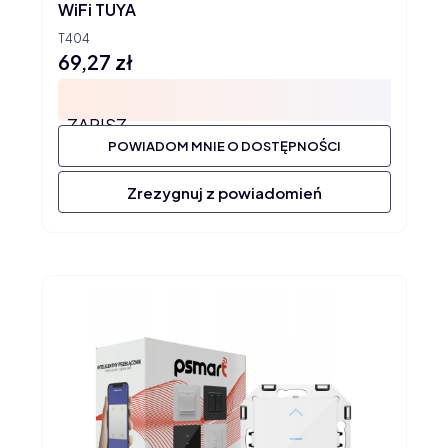
WiFi TUYA
T404
69,27 zł
Cena
ZAPISZ
POWIADOM MNIE O DOSTĘPNOŚCI
Zrezygnuj z powiadomień