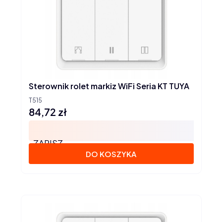
Sterownik rolet markiz WiFi Seria KT TUYA
T515
84,72 zł
Cena
ZAPISZ
DO KOSZYKA