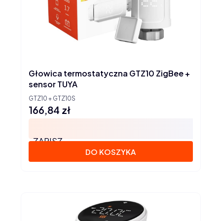
Głowica termostatyczna GTZ10 ZigBee +
sensor TUYA
GTZ10 + GTZ10S
166,84 zł
Cena
ZAPISZ
DO KOSZYKA