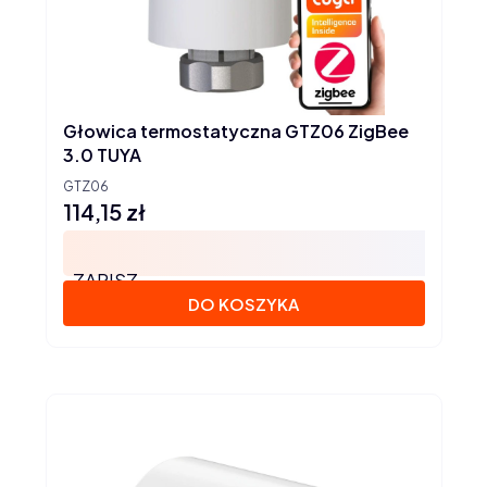
Głowica termostatyczna GTZ06 ZigBee
3.0 TUYA
GTZ06
114,15 zł
Cena
ZAPISZ
DO KOSZYKA