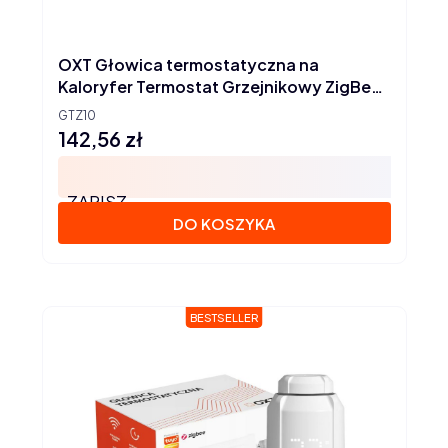
OXT Głowica termostatyczna na
Kaloryfer Termostat Grzejnikowy ZigBee
TUYA
GTZ10
142,56 zł
Cena
ZAPISZ
DO KOSZYKA
BESTSELLER