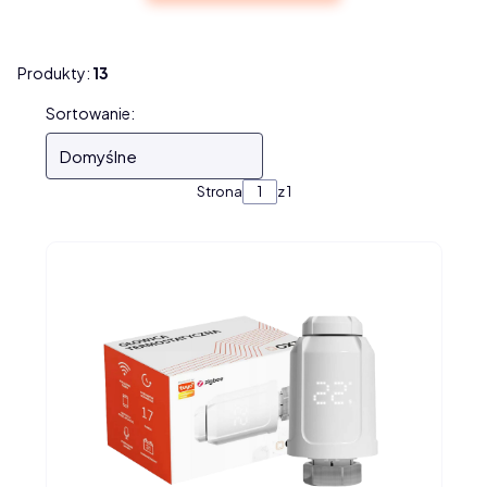
Produkty:
13
Lista produktów
Sortowanie:
Domyślne
Strona
z 1