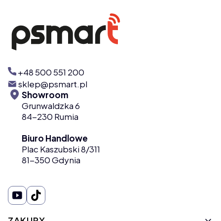
+48 500 551 200
sklep@psmart.pl
Showroom
Grunwaldzka 6
84-230 Rumia
Biuro Handlowe
Plac Kaszubski 8/311
81-350 Gdynia
Linki w stopce
ZAKUPY