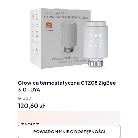
Głowica termostatyczna GTZ08 ZigBee
3.0 TUYA
GTZ08
120,60 zł
Cena
ZAPISZ
POWIADOM MNIE O DOSTĘPNOŚCI