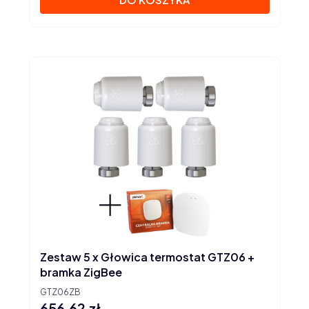
Zestaw 5 x Głowica termostat GTZ06 +
bramka ZigBee
GTZ06ZB
656,62 zł
Cena