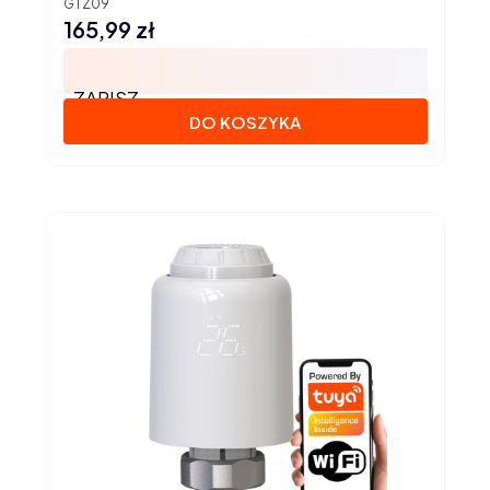
GTZ09
165,99 zł
Cena
ZAPISZ
DO KOSZYKA