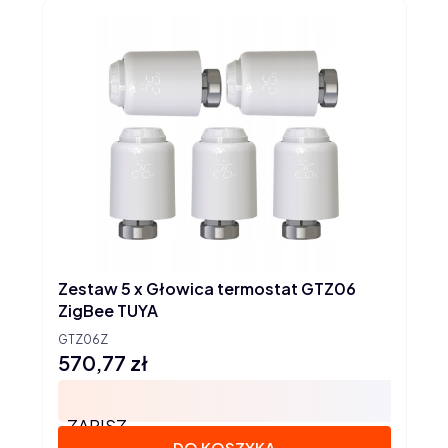
Zestaw 5 x Głowica termostat GTZ06
ZigBee TUYA
GTZ06Z
570,77 zł
Cena
ZAPISZ
DO KOSZYKA