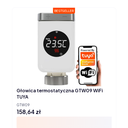
BESTSELLER
Głowica termostatyczna GTW09 WiFi
TUYA
GTW09
158,64 zł
Cena