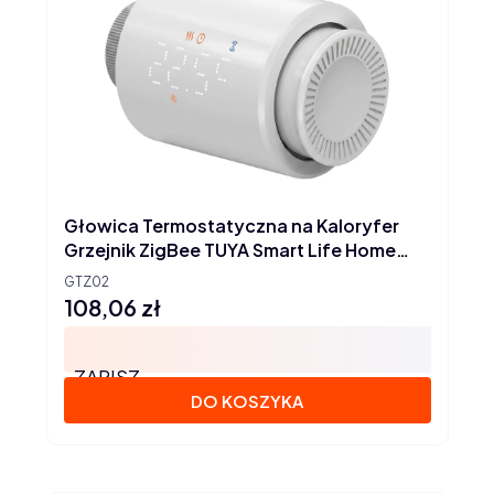
Głowica Termostatyczna na Kaloryfer
Grzejnik ZigBee TUYA Smart Life Home
Assistant
GTZ02
108,06 zł
Cena
ZAPISZ
DO KOSZYKA