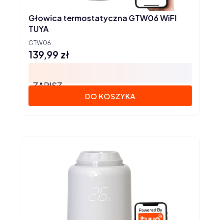
Głowica termostatyczna GTW06 WiFI
TUYA
GTW06
139,99 zł
Cena
ZAPISZ
DO KOSZYKA