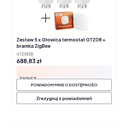
Zestaw 5 x Głowica termostat GTZ08 +
bramka ZigBee
GTZ08ZB
688,83 zł
Cena
ZAPISZ
POWIADOM MNIE O DOSTĘPNOŚCI
Zrezygnuj z powiadomień