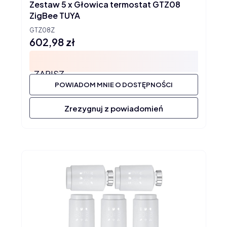
Zestaw 5 x Głowica termostat GTZ08
ZigBee TUYA
GTZ08Z
602,98 zł
Cena
ZAPISZ
POWIADOM MNIE O DOSTĘPNOŚCI
Zrezygnuj z powiadomień