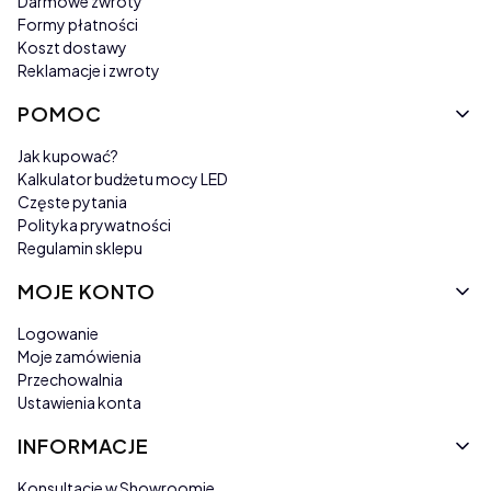
Darmowe zwroty
Formy płatności
Koszt dostawy
Reklamacje i zwroty
POMOC
Jak kupować?
Kalkulator budżetu mocy LED
Częste pytania
Polityka prywatności
Regulamin sklepu
MOJE KONTO
Logowanie
Moje zamówienia
Przechowalnia
Ustawienia konta
INFORMACJE
Konsultacje w Showroomie