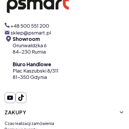
+48 500 551 200
sklep@psmart.pl
Showroom
Grunwaldzka 6
84-230 Rumia
Biuro Handlowe
Plac Kaszubski 8/311
81-350 Gdynia
Linki w stopce
ZAKUPY
Czas realizacji zamówienia