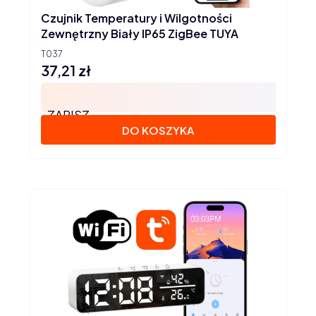
Czujnik Temperatury i Wilgotności
Zewnętrzny Biały IP65 ZigBee TUYA
T037
37,21 zł
Cena
ZAPISZ
DO KOSZYKA