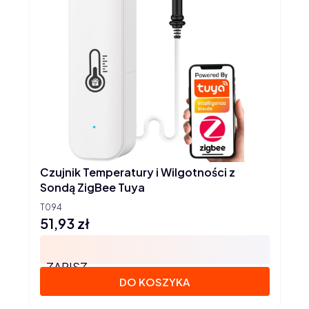
Czujnik Temperatury i Wilgotności z
Sondą ZigBee Tuya
T094
51,93 zł
Cena
ZAPISZ
DO KOSZYKA