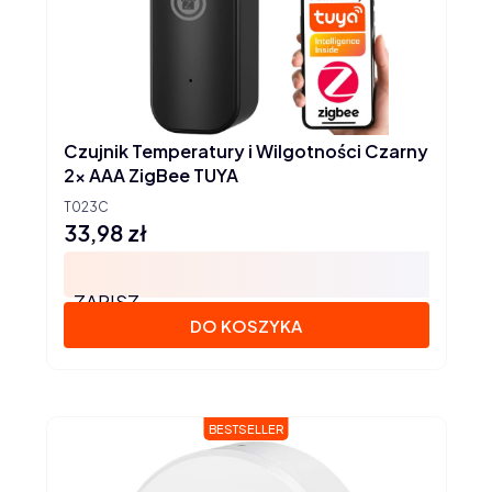
Czujnik Temperatury i Wilgotności Czarny
2x AAA ZigBee TUYA
T023C
33,98 zł
Cena
ZAPISZ
DO KOSZYKA
BESTSELLER