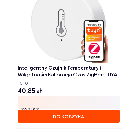
Inteligentny Czujnik Temperatury i
Wilgotności Kalibracja Czas ZigBee TUYA
T040
40,85 zł
Cena
ZAPISZ
DO KOSZYKA