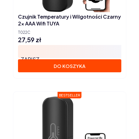
Czujnik Temperatury i Wilgotności Czarny
2x AAA Wifi TUYA
T022C
27,59 zł
Cena
ZAPISZ
DO KOSZYKA
BESTSELLER