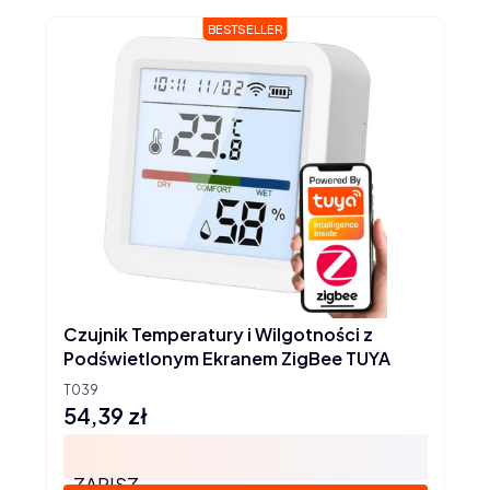
BESTSELLER
Czujnik Temperatury i Wilgotności z
Podświetlonym Ekranem ZigBee TUYA
T039
54,39 zł
Cena
ZAPISZ