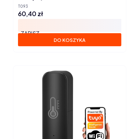
T093
60,40 zł
Cena
ZAPISZ
DO KOSZYKA