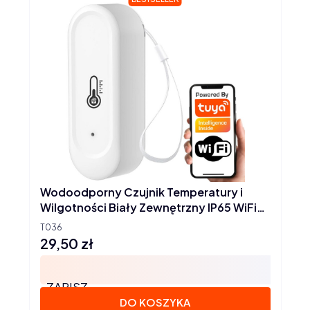
Wodoodporny Czujnik Temperatury i
Wilgotności Biały Zewnętrzny IP65 WiFi
TUYA
T036
29,50 zł
Cena
ZAPISZ
DO KOSZYKA