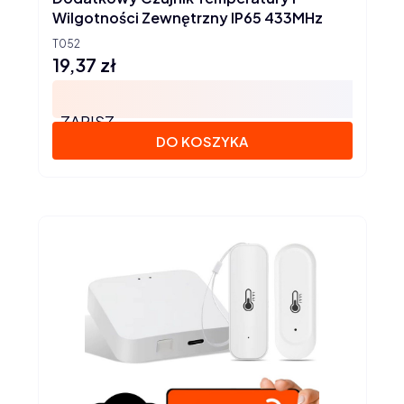
Wilgotności Zewnętrzny IP65 433MHz
T052
19,37 zł
Cena
ZAPISZ
DO KOSZYKA