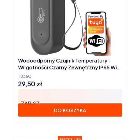
Wodoodporny Czujnik Temperatury i
Wilgotności Czarny Zewnętrzny IP65 WiFi
TUYA
T036C
29,50 zł
Cena
ZAPISZ
DO KOSZYKA
BESTSELLER