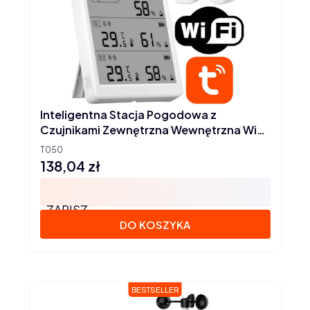
Inteligentna Stacja Pogodowa z
Czujnikami Zewnętrzna Wewnętrzna WiFi
TUYA
T050
138,04 zł
Cena
ZAPISZ
DO KOSZYKA
BESTSELLER