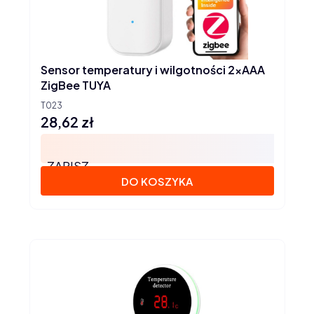
Sensor temperatury i wilgotności 2xAAA
ZigBee TUYA
T023
28,62 zł
Cena
ZAPISZ
DO KOSZYKA