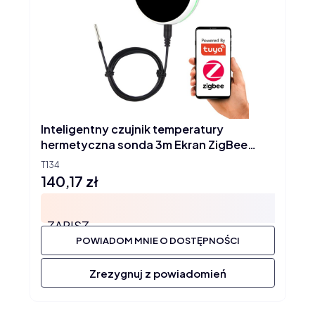
Inteligentny czujnik temperatury
hermetyczna sonda 3m Ekran ZigBee
TUYA
T134
140,17 zł
Cena
ZAPISZ
POWIADOM MNIE O DOSTĘPNOŚCI
Zrezygnuj z powiadomień