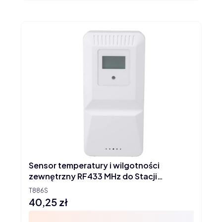
Sensor temperatury i wilgotności
zewnętrzny RF433 MHz do Stacji
pogodowej
T886S
40,25 zł
Cena