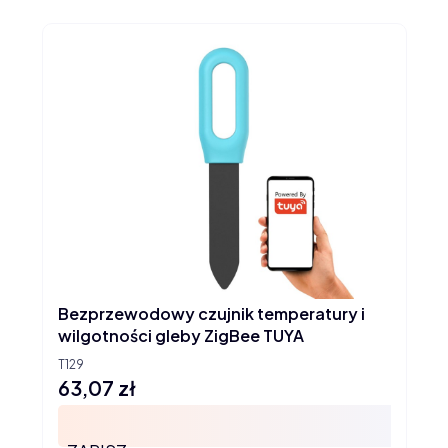
Bezprzewodowy czujnik temperatury i
wilgotności gleby ZigBee TUYA
T129
63,07 zł
Cena