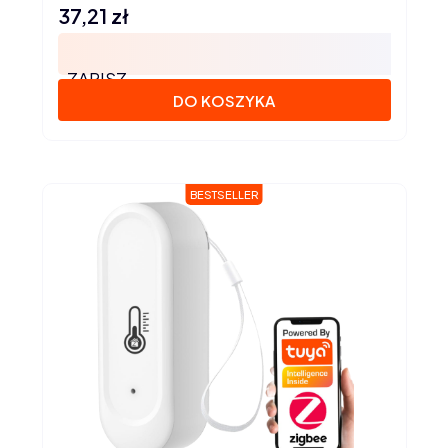
37,21 zł
Cena
ZAPISZ
DO KOSZYKA
BESTSELLER