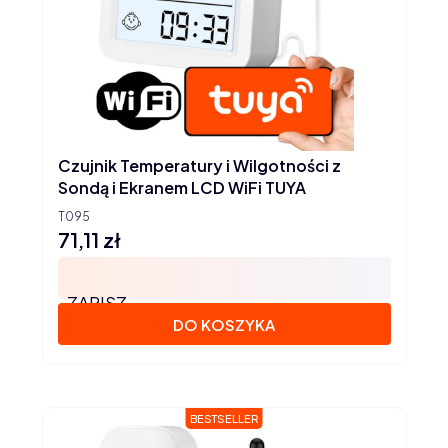
Czujnik Temperatury i Wilgotności z
Sondą i Ekranem LCD WiFi TUYA
T095
71,11 zł
Cena
ZAPISZ
DO KOSZYKA
BESTSELLER