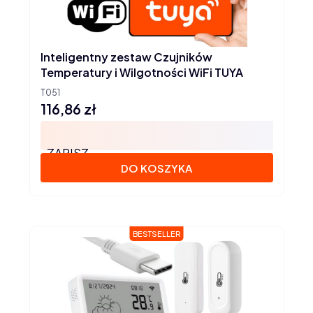
Inteligentny zestaw Czujników
Temperatury i Wilgotności WiFi TUYA
T051
116,86 zł
Cena
ZAPISZ
DO KOSZYKA
BESTSELLER