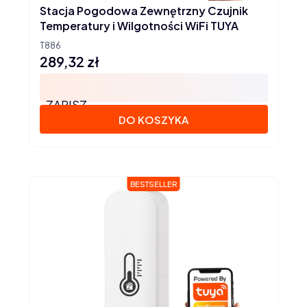
Stacja Pogodowa Zewnętrzny Czujnik
Temperatury i Wilgotności WiFi TUYA
T886
289,32 zł
Cena
ZAPISZ
DO KOSZYKA
BESTSELLER