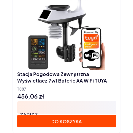
Stacja Pogodowa Zewnętrzna
Wyświetlacz 7w1 Baterie AA WiFi TUYA
T887
456,06 zł
Cena
ZAPISZ
DO KOSZYKA