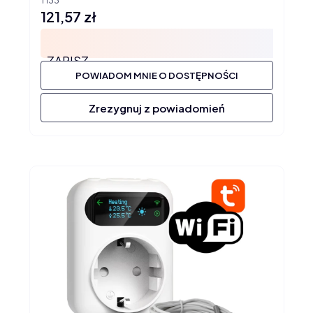
T133
121,57 zł
Cena
ZAPISZ
POWIADOM MNIE O DOSTĘPNOŚCI
Zrezygnuj z powiadomień