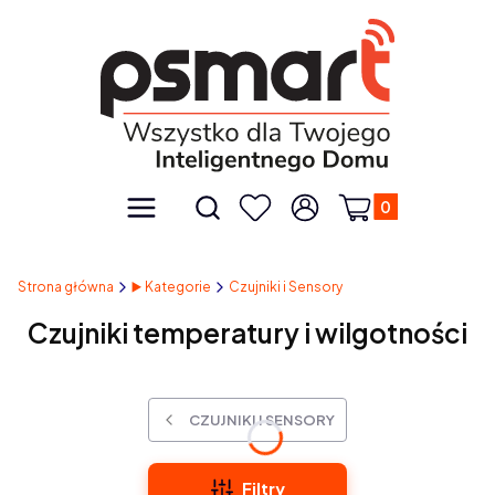
Produkty w kos
Otwórz wyszukiwarkę
Menu
Szukaj
Ulubione
Zaloguj się
Koszyk
Strona główna
▶️ Kategorie
Czujniki i Sensory
Czujniki temperatury i wilgotności
CZUJNIKI I SENSORY
Filtry