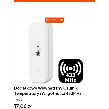
BESTSELLER
Dodatkowy Wewnętrzny Czujnik
Temperatury i Wilgotności 433MHz
T053
17,06 zł
Cena