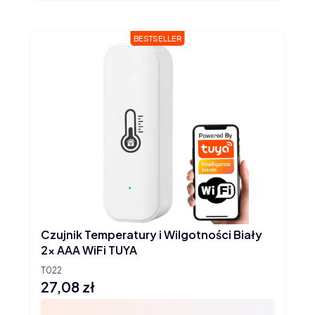
BESTSELLER
Czujnik Temperatury i Wilgotności Biały
2x AAA WiFi TUYA
T022
27,08 zł
Cena