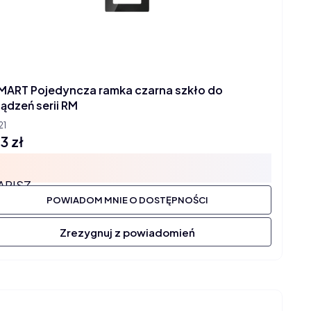
MART Pojedyncza ramka czarna szkło do
ądzeń serii RM
21
13 zł
na
APISZ
POWIADOM MNIE O DOSTĘPNOŚCI
Zrezygnuj z powiadomień