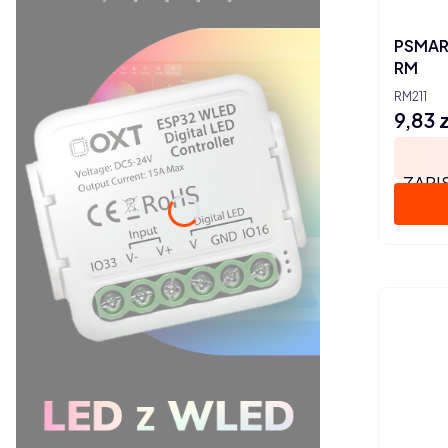
PSMART
RM
RM211
9,83 z
Cena
ZAPI