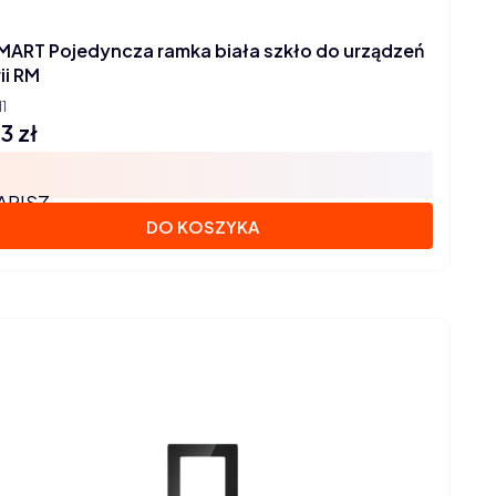
MART Pojedyncza ramka biała szkło do urządzeń
ii RM
1
13 zł
na
APISZ
DO KOSZYKA