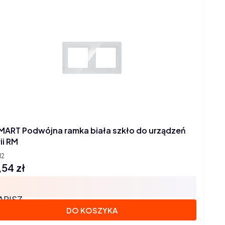
MART Podwójna ramka biała szkło do urządzeń
ii RM
12
,54 zł
na
APISZ
DO KOSZYKA