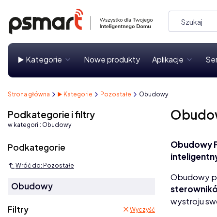
▶️ Kategorie
Nowe produkty
Aplikacje
Se
Strona główna
▶️ Kategorie
Pozostałe
Obudowy
Obudo
Podkategorie i filtry
w kategorii: Obudowy
Obudowy
Podkategorie
inteligent
Wróć do: Pozostałe
Obudowy p
Obudowy
sterownik
wystroju sw
Filtry
Wyczyść