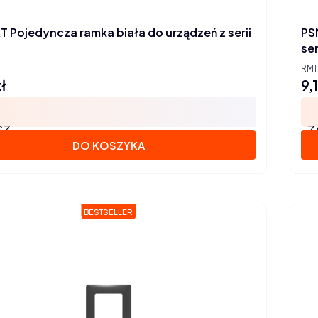
 Pojedyncza ramka biała do urządzeń z serii
PS
ser
RM11
ł
9,
Ce
SZ
Z
DO KOSZYKA
BESTSELLER