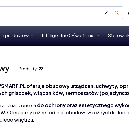
Wyczyść
Szukaj
rie produktów
Inteligentne Oświetlenie
Sterownik
wy
Produkty:
23
PSMART.PL
oferuje obudowy urządzeń, uchwyty, opr
nych gniazdek, włączników, termostatów (pojedyncz
rzeznaczone są
do ochrony oraz estetycznego wykoń
ów.
Oferujemy różne rodzaje obudów, w różnych kolorac
ojego wnętrza.