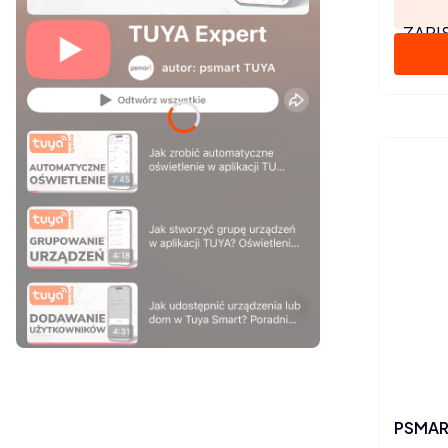
ZAPI
Naciśnij Enter lub spację, aby otworzyć stronę.
PSMART