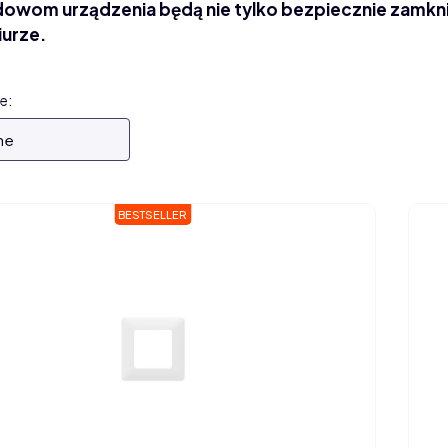
dowom urządzenia będą nie tylko bezpiecznie zamkni
iurze.
 produktów
e:
ne
BESTSELLER