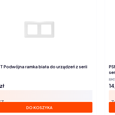
 Podwójna ramka biała do urządzeń z serii
PS
ser
RM1
zł
14
Ce
SZ
Z
DO KOSZYKA