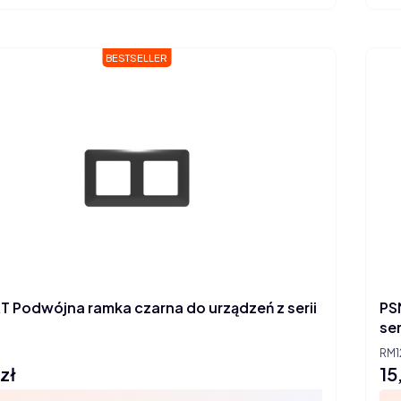
BESTSELLER
 Podwójna ramka czarna do urządzeń z serii
PS
ser
RM1
zł
15
Ce