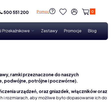
Produkty w k
Pomoc
500 551 200
Ulubione
Zaloguj się
Koszyk
i Przekaźnikowe
Zestawy
Promocje
Blog
awy, ramki przeznaczone do naszych
e, podwójne, potrójne i poczwórne).
czenia urządzeń, oraz gniazdek, włączników oraz
h i rozmiarach, aby możliwe było dopasowanie ich do