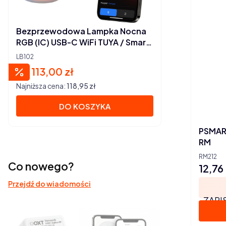
Bezprzewodowa Lampka Nocna
RGB (IC) USB-C WiFi TUYA / Smart
Life
LB102
113,00 zł
Cena promocyjna
Najniższa cena:
118,95 zł
DO KOSZYKA
PSMART
RM
RM212
Co nowego?
12,76 
Cena
Przejdź do wiadomości
ZAPI