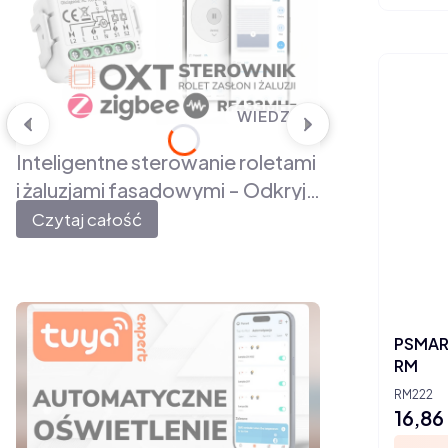
WIEDZA
Inteligentne sterowanie roletami
i żaluzjami fasadowymi - Odkryj
możliwości modułów OXT z
Czytaj całość
regulacją kąta lameli, ZigBee
oraz RF
PSMART
RM
RM222
16,86 
Cena