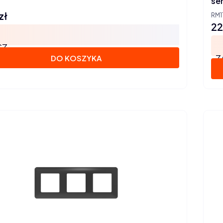
ser
zł
RM1
22
Ce
SZ
Z
DO KOSZYKA