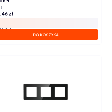
ii RM
13
,46 zł
na
APISZ
DO KOSZYKA