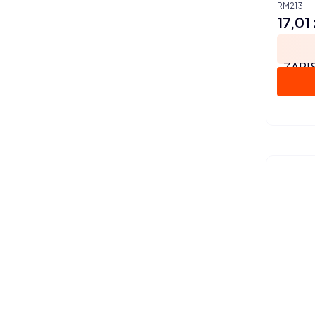
RM213
17,01 
Cena
ZAPI