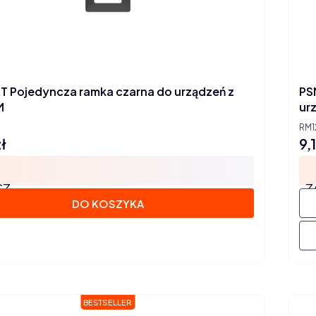
e przewijanie
 Pojedyncza ramka czarna do urządzeń z
PS
M
urz
RM1
ł
9,
Ce
SZ
Z
DO KOSZYKA
BESTSELLER