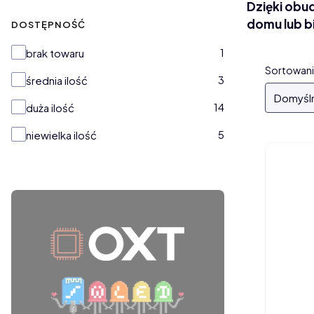
Dzięki obu
domu lub b
DOSTĘPNOŚĆ
Dostępność
1
brak towaru
Lista
Sortowani
3
średnia ilość
Domyśl
14
duża ilość
5
niewielka ilość