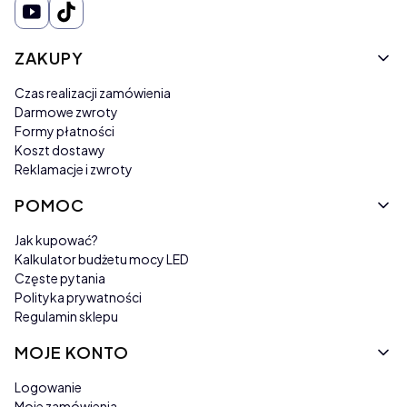
Linki w stopce
ZAKUPY
Czas realizacji zamówienia
Darmowe zwroty
Formy płatności
Koszt dostawy
Reklamacje i zwroty
POMOC
Jak kupować?
Kalkulator budżetu mocy LED
Częste pytania
Polityka prywatności
Regulamin sklepu
MOJE KONTO
Logowanie
Moje zamówienia