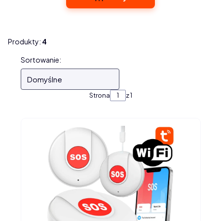
Produkty:
4
Lista produktów
Sortowanie:
Domyślne
Strona
z 1