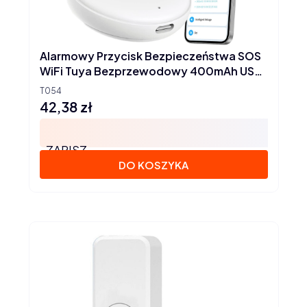
Alarmowy Przycisk Bezpieczeństwa SOS
WiFi Tuya Bezprzewodowy 400mAh USB-
C
T054
42,38 zł
Cena
ZAPISZ
DO KOSZYKA