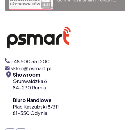
Naciśnij Enter lub spację, aby otworzyć stronę.
+48 500 551 200
sklep@psmart.pl
Showroom
Grunwaldzka 6
84-230 Rumia
Biuro Handlowe
Plac Kaszubski 8/311
81-350 Gdynia