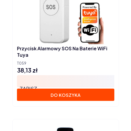
Przycisk Alarmowy SOS Na Baterie WiFi
Tuya
T059
38,13 zł
Cena
ZAPISZ
DO KOSZYKA