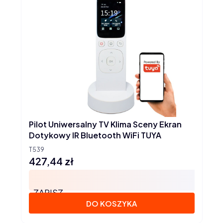
Pilot Uniwersalny TV Klima Sceny Ekran
Dotykowy IR Bluetooth WiFi TUYA
T539
427,44 zł
Cena
ZAPISZ
DO KOSZYKA