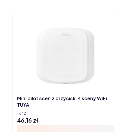
Mini pilot scen 2 przyciski 4 sceny WiFi
TUYA
T642
46,16 zł
Cena