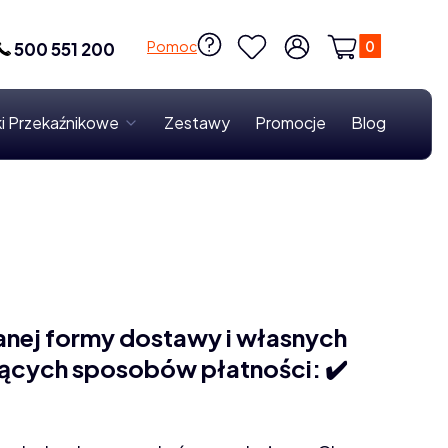
Produkty w k
Pomoc
500 551 200
Ulubione
Zaloguj się
Koszyk
i Przekaźnikowe
Zestawy
Promocje
Blog
anej formy dostawy i własnych
jących sposobów płatności: ✔️