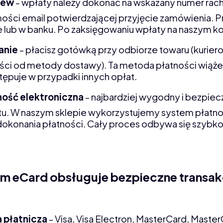
lew
- wpłaty należy dokonać na wskazany numer rac
ści email potwierdzającej przyjęcie zamówienia. Pr
 lub w banku. Po zaksięgowaniu wpłaty na naszym ko
anie
- płacisz gotówką przy odbiorze towaru (kurierow
ści od metody dostawy). Ta metoda płatności wiąże s
tępuje w przypadki innych opłat.
ność elektroniczna
- najbardziej wygodny i bezpie
tu. W naszym sklepie wykorzystujemy system płatno
dokonania płatności. Cały proces odbywa się szybko 
m eCard obsługuje bezpieczne transakc
a płatnicza
- Visa, Visa Electron, MasterCard, Master