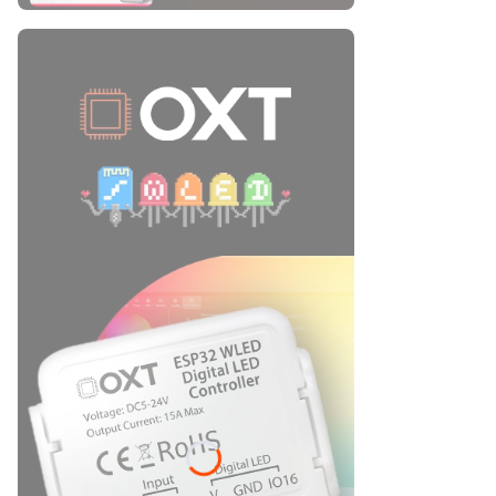
Naciśnij Enter lub spację, aby otworzyć stronę.