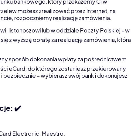
hunku bankowego, który przekażemy Ci w
zelew możesz zrealizować przez Internet, na
ncie, rozpoczniemy realizację zamówienia.
i, listonoszowi lub w oddziale Poczty Polskiej - w
ię z wyższą opłatę za realizację zamówienia, która
czny sposób dokonania wpłaty za pośrednictwem
ści eCard, do którego zostaniesz przekierowany
i bezpiecznie – wybierasz swój bank i dokonujesz
je: ✔️
Card Electronic, Maestro,