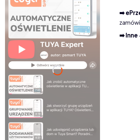
➡️ ePr
zamówi
➡️ Inne