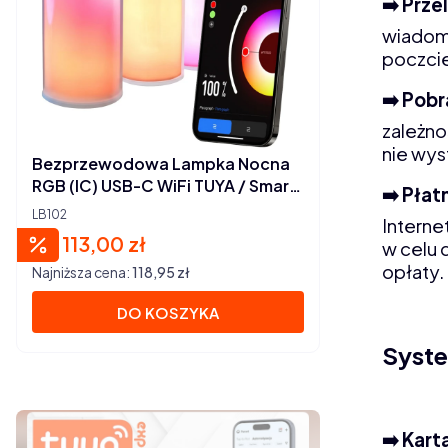
➡️ Prze
wiadomo
poczcie
➡️ Pobr
zależno
nie wys
Bezprzewodowa Lampka Nocna
RGB (IC) USB-C WiFi TUYA / Smart
➡️ Płat
Life
LB102
Interne
113,00 zł
Cena promocyjna
w celu 
opłaty.
Najniższa cena:
118,95 zł
DO KOSZYKA
Syste
➡️ Kart