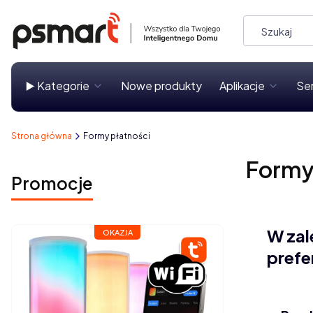
▶️ Kategorie
Nowe produkty
Aplikacje
Se
Strona główna
Formy płatności
Formy
Promocje
W zal
OKAZJA
prefe