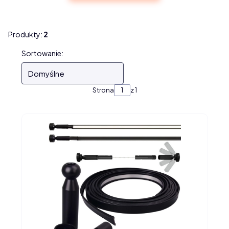
Produkty:
2
Lista produktów
Sortowanie:
Domyślne
Strona
z 1