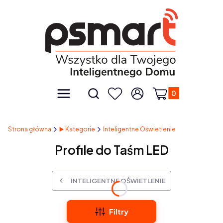
Produkty w kos
Otwórz wyszukiwarkę
Menu
Szukaj
Ulubione
Zaloguj się
Koszyk
Strona główna
▶️ Kategorie
Inteligentne Oświetlenie
Profile do Taśm LED
INTELIGENTNE OŚWIETLENIE
Filtry