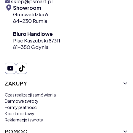
sklep@psmart.pl
Showroom
Grunwaldzka 6
84-230 Rumia
Biuro Handlowe
Plac Kaszubski 8/311
81-350 Gdynia
Linki w stopce
ZAKUPY
Czas realizacji zamówienia
Darmowe zwroty
Formy płatności
Koszt dostawy
Reklamacje i zwroty
POMOC