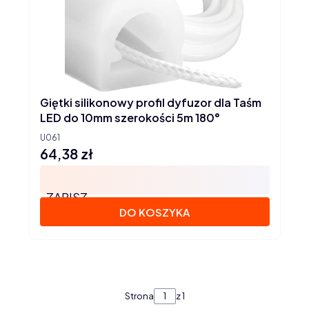
Giętki silikonowy profil dyfuzor dla Taśm
LED do 10mm szerokości 5m 180°
U061
64,38 zł
Cena
ZAPISZ
DO KOSZYKA
Strona
z 1