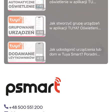
Naciśnij Enter lub spację, aby otworzyć stronę.
+48 500 551 200