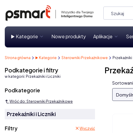
▶️ Kategorie
Nowe produkty
Aplikacje
Se
Strona główna
▶️ Kategorie
Sterowniki Przekaźnikowe
Przekaźniki 
Przekaźn
Podkategorie i filtry
w kategorii: Przekaźniki i Liczniki
Lista
Sortowani
Podkategorie
Domyśl
Wróć do: Sterowniki Przekaźnikowe
Przekaźniki i Liczniki
Filtry
Wyczyść