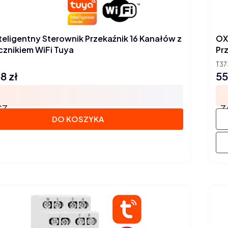
teligentny Sterownik Przekaźnik 16 Kanałów z
OX
cznikiem WiFi Tuya
Pr
T37
8 zł
55
Ce
SZ
Z
DO KOSZYKA