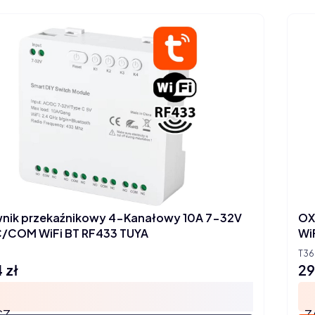
nik przekaźnikowy 4-Kanałowy 10A 7-32V
OX
/COM WiFi BT RF433 TUYA
Wi
T36
 zł
29
Ce
SZ
Z