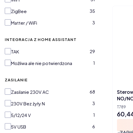
35
ZigBee
3
Matter / WiFi
INTEGRACJA Z HOME ASSISTANT
Integracja z Home Assistant
29
TAK
1
Możliwa ale nie potwierdzona
ZASILANIE
Zasilanie
Sterow
68
Zasilanie 230V AC
NO/NC
3
230V Bez żyły N
T789
60,44
Cena
1
5/12/24 V
6
5V USB
ZAPI