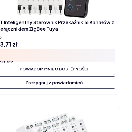
T Inteligentny Sterownik Przekaźnik 16 Kanałów z
zełącznikiem ZigBee Tuya
3
3,71 zł
na
APISZ
POWIADOM MNIE O DOSTĘPNOŚCI
Zrezygnuj z powiadomień