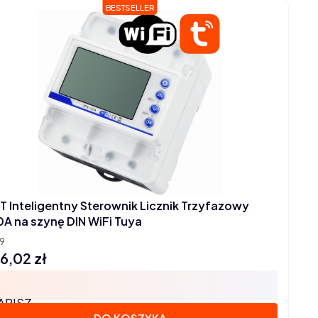
BESTSELLER
T Inteligentny Sterownik Licznik Trzyfazowy
100A na szynę DIN WiFi Tuya
9
6,02 zł
na
APISZ
DO KOSZYKA