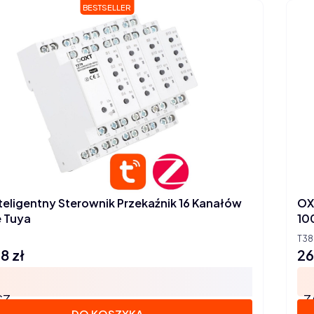
BESTSELLER
teligentny Sterownik Przekaźnik 16 Kanałów
OX
 Tuya
T38
8 zł
26
Ce
SZ
Z
DO KOSZYKA