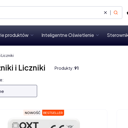
Wyczyść
Szukaj
rie produktów
Inteligentne Oświetlenie
Sterownik
i Liczniki
iki i Liczniki
Produkty:
91
 produktów
e:
ne
NOWOŚĆ
BESTSELLER