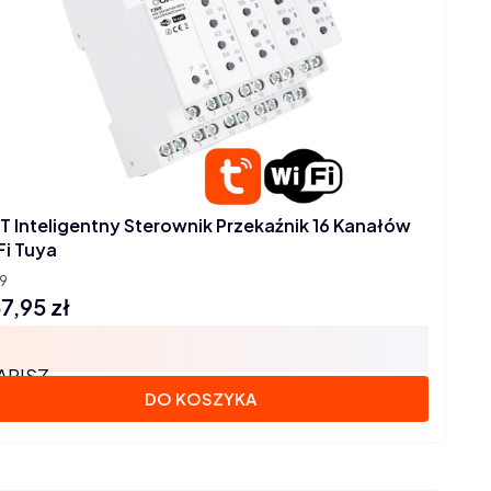
T Inteligentny Sterownik Przekaźnik 16 Kanałów
Fi Tuya
9
7,95 zł
na
APISZ
DO KOSZYKA