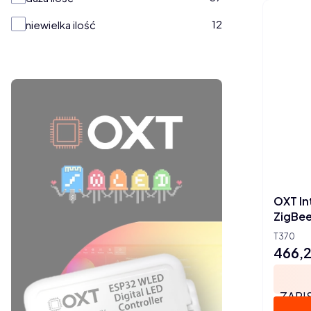
12
niewielka ilość
OXT In
ZigBee
T370
466,2
Cena
ZAPI