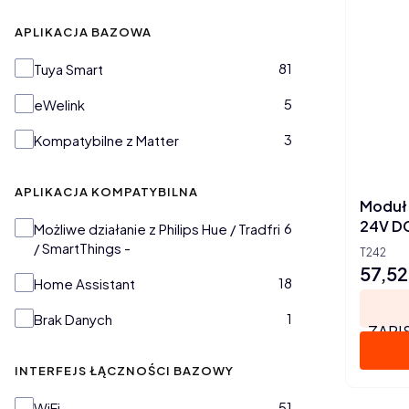
APLIKACJA BAZOWA
Aplikacja bazowa
81
Tuya Smart
5
eWelink
3
Kompatybilne z Matter
APLIKACJA KOMPATYBILNA
Moduł 
24V DC
Aplikacja kompatybilna
6
Możliwe działanie z Philips Hue / Tradfri
/ SmartThings -
T242
57,52
Cena
18
Home Assistant
1
Brak Danych
ZAPI
INTERFEJS ŁĄCZNOŚCI BAZOWY
Interfejs łączności bazowy
51
WiFi