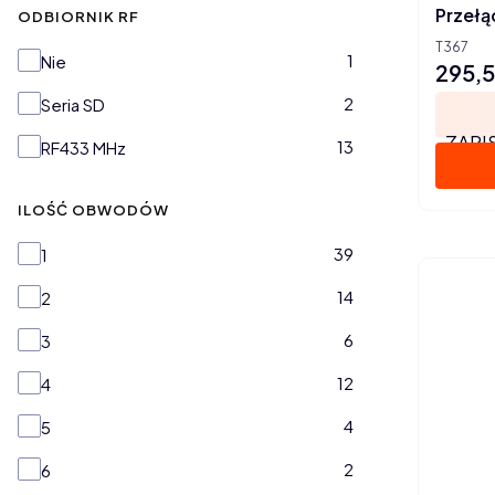
Przełą
ODBIORNIK RF
T367
Odbiornik RF
1
Nie
295,5
Cena
2
Seria SD
ZAPI
13
RF433 MHz
ILOŚĆ OBWODÓW
Ilość obwodów
39
1
14
2
6
3
12
4
4
5
2
6