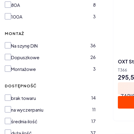
8
80A
3
100A
MONTAŻ
Montaż
36
Na szynę DIN
26
Dopuszkowe
OXT St
3
Montażowe
T366
295,5
Cena
DOSTĘPNOŚĆ
ZAPI
Dostępność
14
brak towaru
11
na wyczerpaniu
17
średnia ilość
37
duża ilość