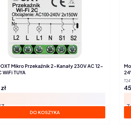
OXT Mikro Przekaźnik 2-Kanały 230V AC 12-
Mo
 WiFi TUYA
24
T24
 zł
45
Ce
SZ
Z
DO KOSZYKA