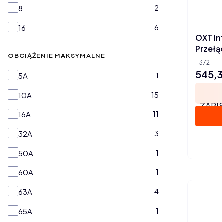
2
8
6
16
OXT In
Przełą
OBCIĄŻENIE MAKSYMALNE
T372
545,3
Cena
Obciążenie maksymalne
1
5A
15
10A
ZAPI
11
16A
3
32A
1
50A
1
60A
4
63A
1
65A