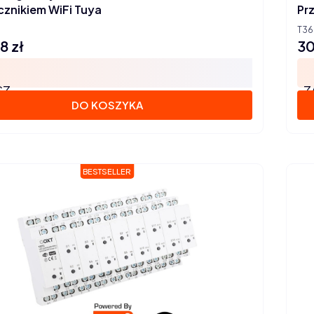
cznikiem WiFi Tuya
Pr
T36
8 zł
30
Ce
SZ
Z
DO KOSZYKA
BESTSELLER