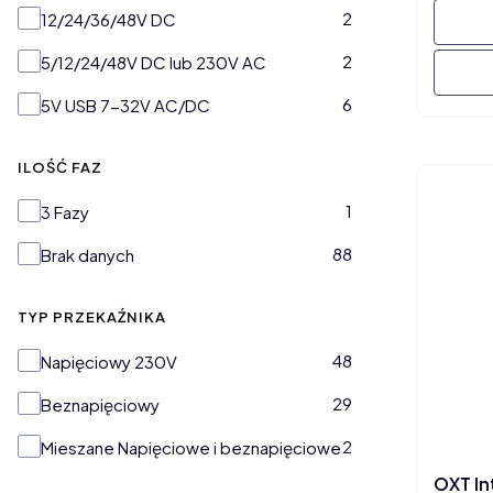
2
12/24/36/48V DC
2
5/12/24/48V DC lub 230V AC
6
5V USB 7-32V AC/DC
ILOŚĆ FAZ
Ilość FAZ
1
3 Fazy
88
Brak danych
TYP PRZEKAŹNIKA
Typ przekaźnika
48
Napięciowy 230V
29
Beznapięciowy
2
Mieszane Napięciowe i beznapięciowe
OXT In