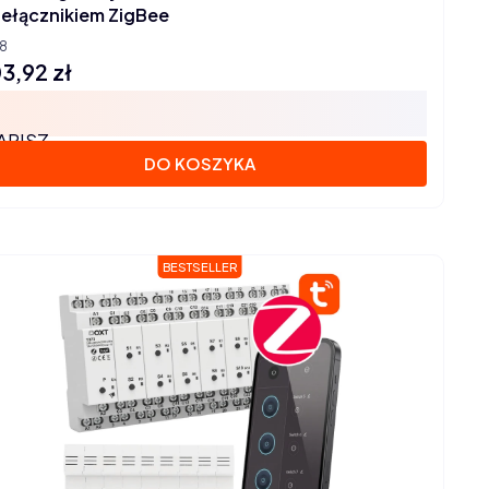
zełącznikiem ZigBee
8
3,92 zł
na
APISZ
DO KOSZYKA
BESTSELLER