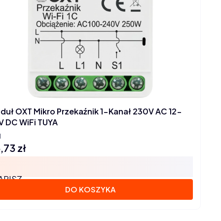
duł OXT Mikro Przekaźnik 1-Kanał 230V AC 12-
V DC WiFi TUYA
1
,73 zł
na
APISZ
DO KOSZYKA