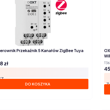
erownik Przekaźnik 5 Kanałów ZigBee Tuya
OX
Wi
8 zł
T36
45
Ce
SZ
Z
DO KOSZYKA