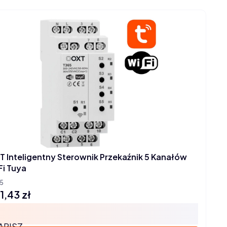
T Inteligentny Sterownik Przekaźnik 5 Kanałów
Fi Tuya
5
1,43 zł
na
APISZ