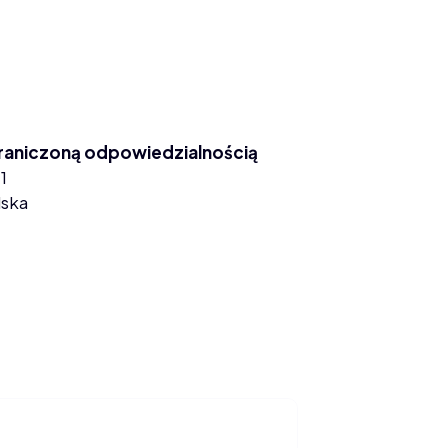
graniczoną odpowiedzialnością
1
lska