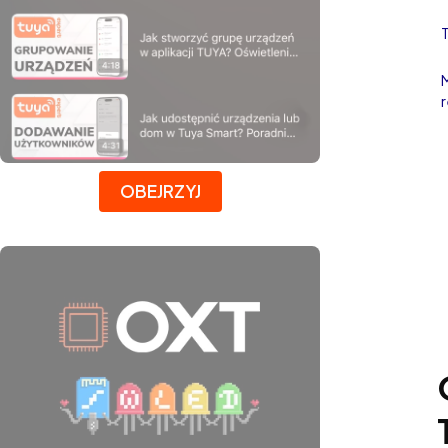
Naciśnij Enter lub spację, aby otworzyć stronę.
OBEJRZYJ