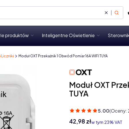
Wyczyść
Szukaj
rie produktów
Inteligentne Oświetlenie
Sterownik
i Liczniki
Moduł OXT Przekaźnik 1 Obwód Pomiar 16A WIFI TUYA
Moduł OXT Przek
TUYA
5.00
(Oceny: 
Cena
42,98 zł
w tym 23% VAT
w tym
23%
VAT