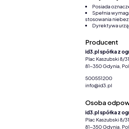
Posiada oznacz
Spełnia wymaga
stosowania niebez
Dyrektywa urz
Producent
id3.pl spółka z o
Plac Kaszubski 8/31
81-350 Gdynia, Po
500551200
info@id3.pl
Osoba odpowie
id3.pl spółka z o
Plac Kaszubski 8/31
81-350 Gdynia, Po