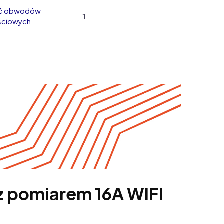
ść obwodów
1
ściowych
 z pomiarem 16A WIFI