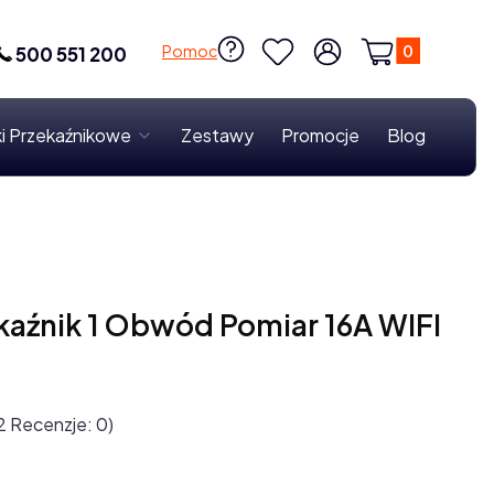
Produkty w k
Pomoc
500 551 200
Ulubione
Zaloguj się
Koszyk
i Przekaźnikowe
Zestawy
Promocje
Blog
aźnik 1 Obwód Pomiar 16A WIFI
2 Recenzje: 0)