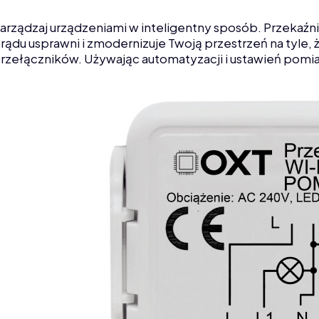
arządzaj urządzeniami w inteligentny sposób. Przekaźn
rądu usprawni i zmodernizuje Twoją przestrzeń na tyle, 
rzełączników. Używając automatyzacji i ustawień pomia