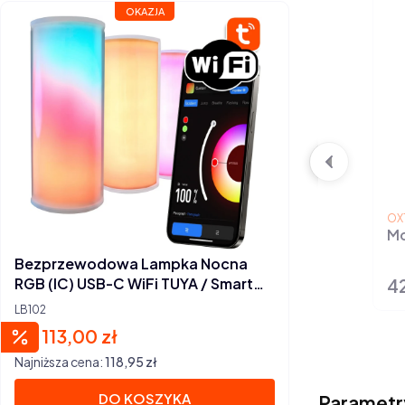
OKAZJA
PR
OX
Mo
Bezprzewodowa Lampka Nocna
42
RGB (IC) USB-C WiFi TUYA / Smart
Ce
Life
LB102
113,00 zł
Cena promocyjna
Najniższa cena:
118,95 zł
DO KOSZYKA
Parametr