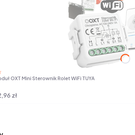
ODUCENT
T
duł OXT Mini Sterownik Rolet WiFi TUYA
,96 zł
na
y