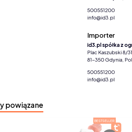
500551200
info@id3.pl
Importer
id3.pl spółka z o
Plac Kaszubski 8/31
81-350 Gdynia, Po
500551200
info@id3.pl
y powiązane
BESTSELLER