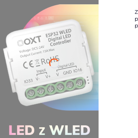
Z
p
p