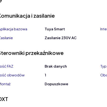
omunikacja i zasilanie
Aplikacja bazowa
Tuya Smart
Int
Zasilanie
Zasilanie 230V AC
Sterowniki przekaźnikowe
Ilość FAZ
Brak danych
Typ
Ilość obwodów
1
Obc
Montaż
Dopuszkowe
OXT