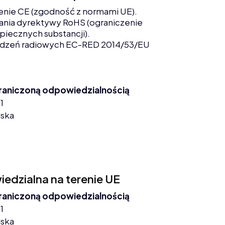
enie CE (zgodność z normami UE).
nia dyrektywy RoHS (ograniczenie
piecznych substancji).
ądzeń radiowych EC-RED 2014/53/EU
graniczoną odpowiedzialnością
1
lska
dzialna na terenie UE
graniczoną odpowiedzialnością
1
lska