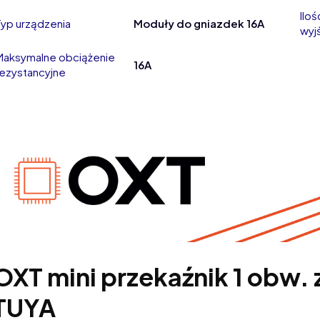
Ilo
Typ urządzenia
Moduły do gniazdek 16A
wyj
Maksymalne obciążenie
16A
rezystancyjne
OXT mini przekaźnik 1 obw.
TUYA