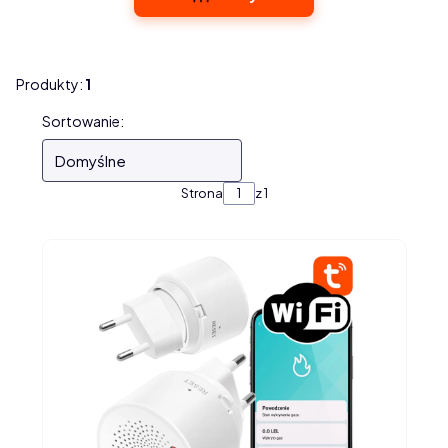
Produkty:
1
Lista produktów
Sortowanie:
Domyślne
Strona
z 1