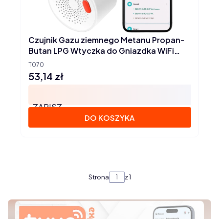
Czujnik Gazu ziemnego Metanu Propan-
Butan LPG Wtyczka do Gniazdka WiFi
TUYA
T070
53,14 zł
Cena
ZAPISZ
DO KOSZYKA
Strona
z 1