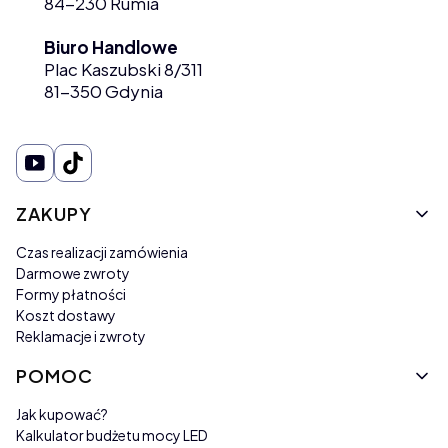
84-230 Rumia
Biuro Handlowe
Plac Kaszubski 8/311
81-350 Gdynia
Linki w stopce
ZAKUPY
Czas realizacji zamówienia
Darmowe zwroty
Formy płatności
Koszt dostawy
Reklamacje i zwroty
POMOC
Jak kupować?
Kalkulator budżetu mocy LED