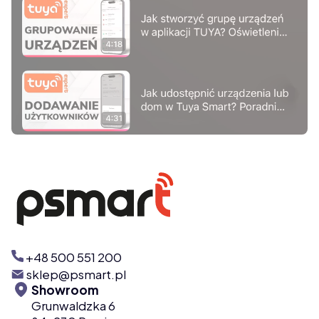
Naciśnij Enter lub spację, aby otworzyć stronę.
+48 500 551 200
sklep@psmart.pl
Showroom
Grunwaldzka 6