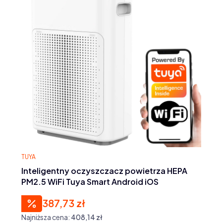
PRODUCENT
TUYA
Inteligentny oczyszczacz powietrza HEPA
PM2.5 WiFi Tuya Smart Android iOS
387,73 zł
Cena promocyjna
Najniższa cena:
408,14 zł