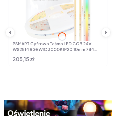
PSMART Cyfrowa Taśma LED COB 24V
WS2814 RGBWIC 3000K IP20 10mm 784
Led/m 5m
205,15 zł
Cena