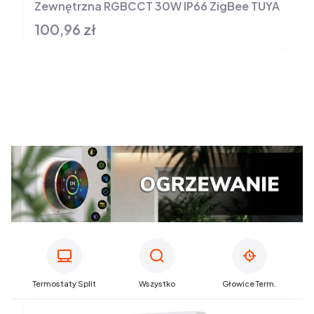
Zewnętrzna RGBCCT 30W IP66 ZigBee TUYA
100,96 zł
Cena
Termostaty Split
Wszystko
Głowice Term.