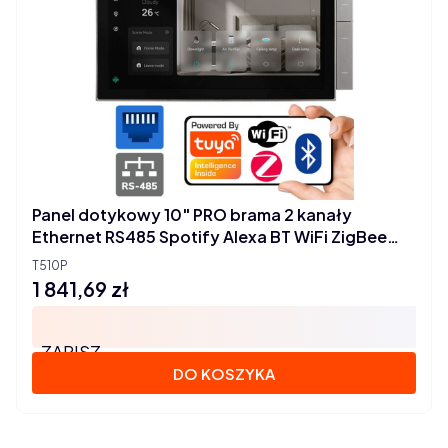
Panel dotykowy 10" PRO brama 2 kanały
Ethernet RS485 Spotify Alexa BT WiFi ZigBee
TUYA
T510P
1 841,69 zł
Cena
ZAPISZ
DO KOSZYKA