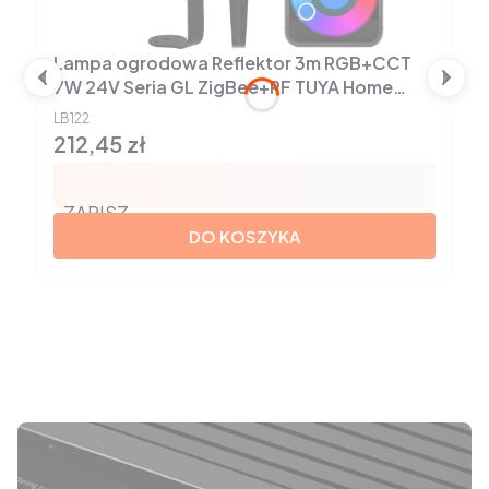
Lampa ogrodowa Reflektor 3m RGB+CCT
7W 24V Seria GL ZigBee+RF TUYA Home
Assistant
LB122
212,45 zł
Cena
ZAPISZ
DO KOSZYKA