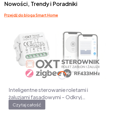
Nowości, Trendy i Poradniki
Przejdź do bloga Smart Home
Inteligentne sterowanie roletami i
żaluzjami fasadowymi - Odkryj
możliwości modułów OXT z regulacją
Czytaj całość
kąta lameli, ZigBee oraz RF