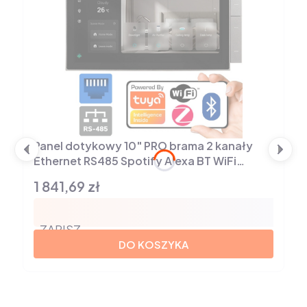
Panel dotykowy 10" PRO brama 2 kanały
Ethernet RS485 Spotify Alexa BT WiFi
ZigBee TUYA
1 841,69 zł
Cena
ZAPISZ
DO KOSZYKA