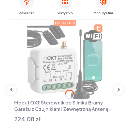
Zasilacze
Wszystko
Moduły Mini
BESTSELLER
Moduł OXT Sterownik do Silnika Bramy
Garażu z Czujnikiem i Zewnętrzną Anteną
WiFi TUYA
224,08 zł
Cena