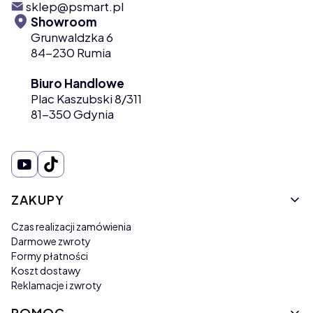
sklep@psmart.pl
Showroom
Grunwaldzka 6
84-230 Rumia
Biuro Handlowe
Plac Kaszubski 8/311
81-350 Gdynia
Linki w stopce
ZAKUPY
Czas realizacji zamówienia
Darmowe zwroty
Formy płatności
Koszt dostawy
Reklamacje i zwroty
POMOC