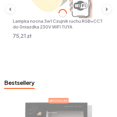
Lampka nocna 3w1 Czujnik ruchu RGB+CCT
do Gniazdka 230V WiFi TUYA
75,21 zł
Cena
Bestsellery
BESTSELLER