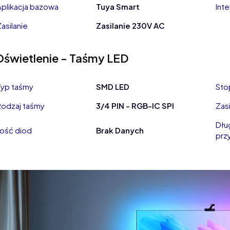
Aplikacja bazowa
Tuya Smart
Int
Zasilanie
Zasilanie 230V AC
Oświetlenie - Taśmy LED
Typ taśmy
SMD LED
Sto
Rodzaj taśmy
3/4 PIN - RGB-IC SPI
Zasi
Dłu
Ilość diod
Brak Danych
przy