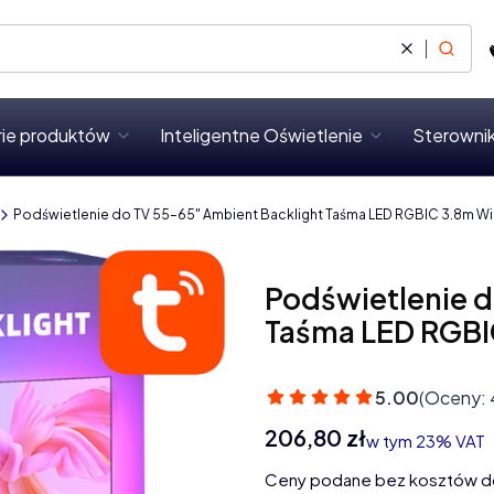
Wyczyść
Szukaj
rie produktów
Inteligentne Oświetlenie
Sterownik
Podświetlenie do TV 55–65" Ambient Backlight Taśma LED RGBIC 3.8m Wi
Podświetlenie d
Taśma LED RGBI
5.00
(Oceny: 
Cena
206,80 zł
w tym 23% VAT
w tym
23%
VAT
Ceny podane bez kosztów d