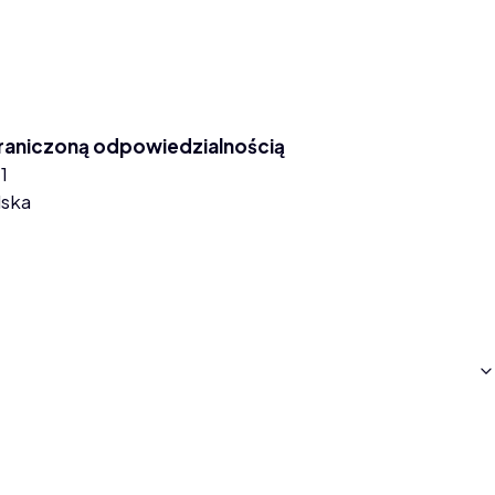
graniczoną odpowiedzialnością
1
lska