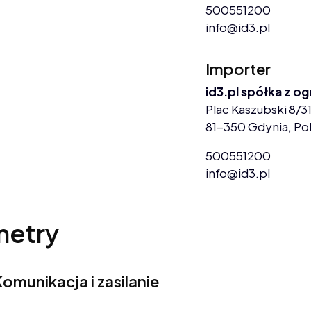
500551200
info@id3.pl
Importer
id3.pl spółka z o
Plac Kaszubski 8/31
81-350 Gdynia, Po
500551200
info@id3.pl
metry
omunikacja i zasilanie