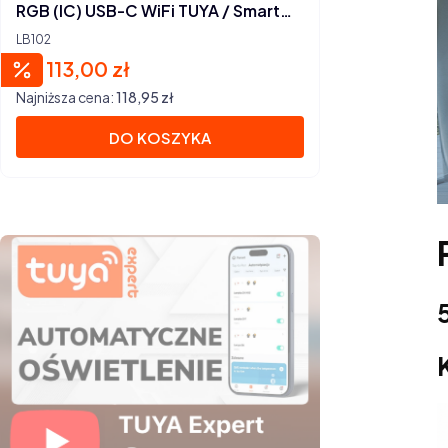
RGB (IC) USB-C WiFi TUYA / Smart
Life
LB102
113,00 zł
Cena promocyjna
Najniższa cena:
118,95 zł
DO KOSZYKA