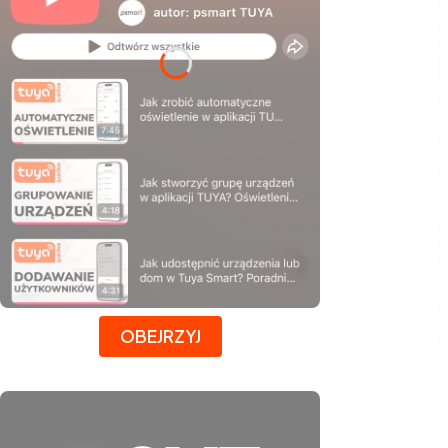
Naciśnij Enter lub spację, aby otworzyć stronę.
OBEJRZYJ