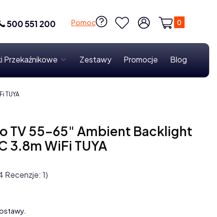
Produkty w k
Pomoc
500 551 200
Ulubione
Zaloguj się
Koszyk
i Przekaźnikowe
Zestawy
Promocje
Blog
Fi TUYA
o TV 55–65" Ambient Backlight
C 3.8m WiFi TUYA
4 Recenzje: 1)
ostawy.