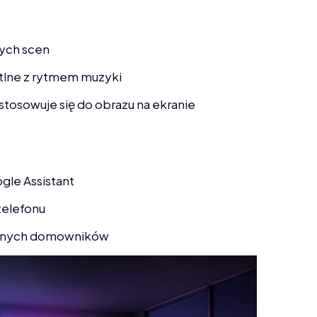
nych scen
etlne z rytmem muzyki
tosowuje się do obrazu na ekranie
gle Assistant
telefonu
innych domowników