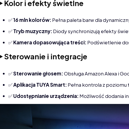
▶️ Kolor i efekty świetlne
✅
16 mln kolorów:
Pełna paleta barw dla dynamicz
✅
Tryb muzyczny:
Diody synchronizują efekty świ
✅
Kamera dopasowująca
treści:
Podświetlenie dos
▶️ Sterowanie i integracje
✅
Sterowanie głosem:
Obsługa Amazon Alexa i Goo
✅
Aplikacja TUYA Smart:
Pełna kontrola z poziomu 
✅
Udostępnianie urządzenia:
Możliwość dodania 