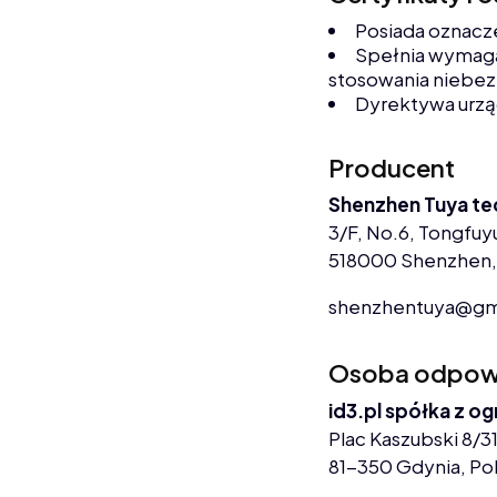
Posiada oznacz
Spełnia wymaga
stosowania niebez
Dyrektywa urz
Producent
Shenzhen Tuya te
3/F, No.6, Tongfuyu
518000 Shenzhen,
shenzhentuya@gm
Osoba odpowie
id3.pl spółka z o
Plac Kaszubski 8/31
81-350 Gdynia, Po