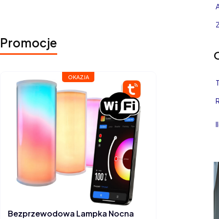
a paczkę nadamy dziś
Promocje
OKAZJA
Bezprzewodowa Lampka Nocna