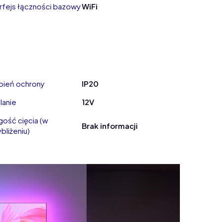
erfejs łączności bazowy
WiFi
pień ochrony
IP20
lanie
12V
gość cięcia (w
Brak informacji
bliżeniu)