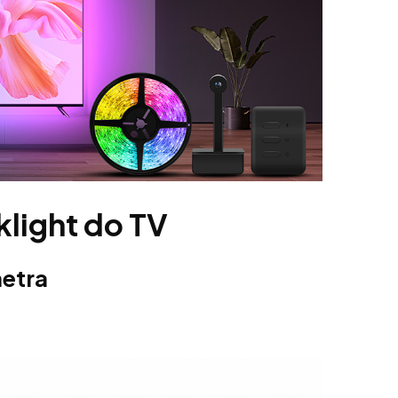
klight do TV
metra