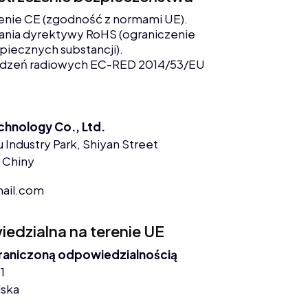
enie CE (zgodność z normami UE).
nia dyrektywy RoHS (ograniczenie
piecznych substancji).
ądzeń radiowych EC-RED 2014/53/EU
chnology Co., Ltd.
 Industry Park, Shiyan Street
 Chiny
ail.com
dzialna na terenie UE
graniczoną odpowiedzialnością
1
lska