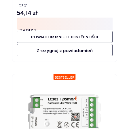
LC301
54,14 zł
Cena
ZAPISZ
POWIADOM MNIE O DOSTĘPNOŚCI
Zrezygnuj z powiadomień
BESTSELLER