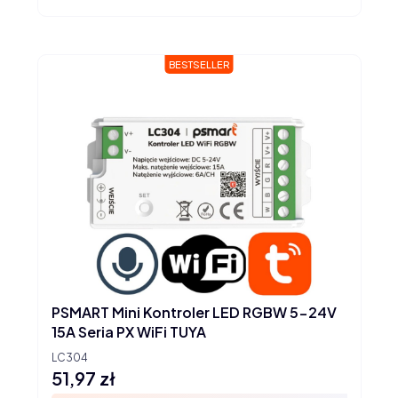
BESTSELLER
PSMART Mini Kontroler LED RGBW 5-24V
15A Seria PX WiFi TUYA
LC304
51,97 zł
Cena