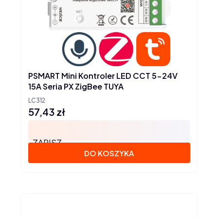
PSMART Mini Kontroler LED CCT 5-24V
15A Seria PX ZigBee TUYA
LC312
57,43 zł
Cena
ZAPISZ
DO KOSZYKA