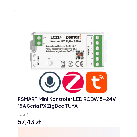
PSMART Mini Kontroler LED RGBW 5-24V
15A Seria PX ZigBee TUYA
LC314
57,43 zł
Cena