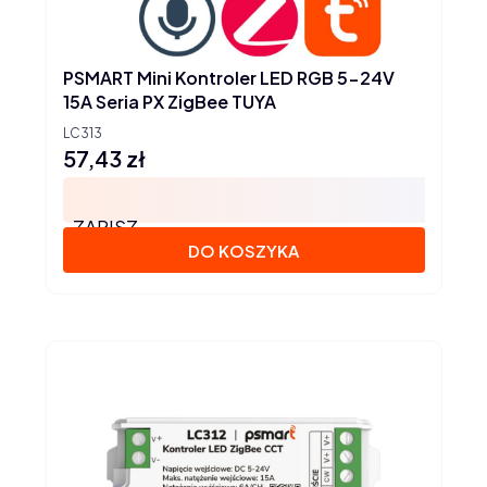
PSMART Mini Kontroler LED RGB 5-24V
15A Seria PX ZigBee TUYA
LC313
57,43 zł
Cena
ZAPISZ
DO KOSZYKA