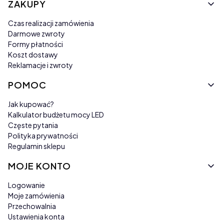
Linki w stopce
ZAKUPY
Czas realizacji zamówienia
Darmowe zwroty
Formy płatności
Koszt dostawy
Reklamacje i zwroty
POMOC
Jak kupować?
Kalkulator budżetu mocy LED
Częste pytania
Polityka prywatności
Regulamin sklepu
MOJE KONTO
Logowanie
Moje zamówienia
Przechowalnia
Ustawienia konta