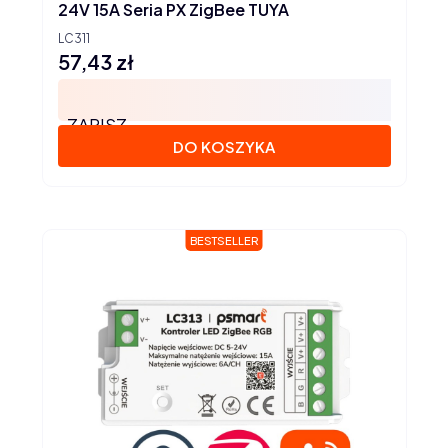
24V 15A Seria PX ZigBee TUYA
LC311
57,43 zł
Cena
ZAPISZ
DO KOSZYKA
BESTSELLER