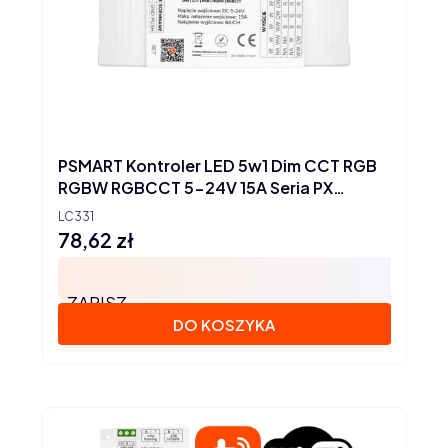
PSMART Kontroler LED 5w1 Dim CCT RGB
RGBW RGBCCT 5-24V 15A Seria PX
ZigBee Tuya
LC331
78,62 zł
Cena
ZAPISZ
DO KOSZYKA