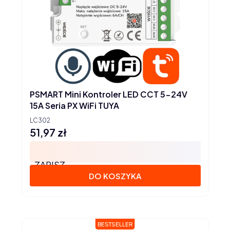
PSMART Mini Kontroler LED CCT 5-24V
15A Seria PX WiFi TUYA
LC302
51,97 zł
Cena
ZAPISZ
DO KOSZYKA
BESTSELLER