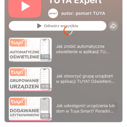
Naciśnij Enter lub spację, aby otworzyć stronę.