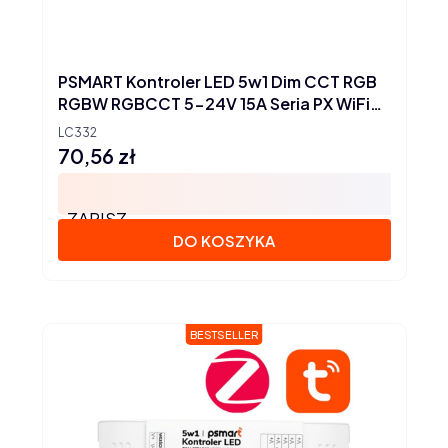
PSMART Kontroler LED 5w1 Dim CCT RGB
RGBW RGBCCT 5-24V 15A Seria PX WiFi
Tuya
LC332
70,56 zł
Cena
ZAPISZ
DO KOSZYKA
BESTSELLER