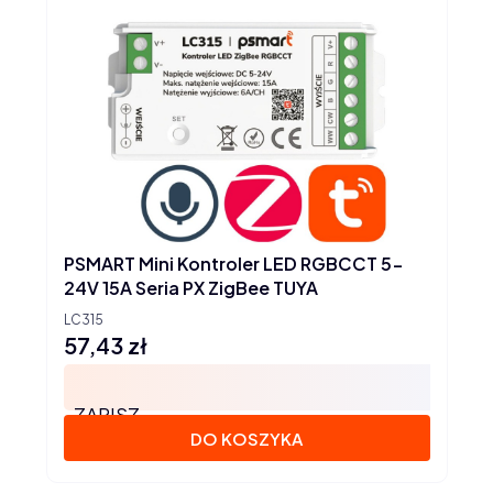
PSMART Mini Kontroler LED RGBCCT 5-
24V 15A Seria PX ZigBee TUYA
LC315
57,43 zł
Cena
ZAPISZ
DO KOSZYKA