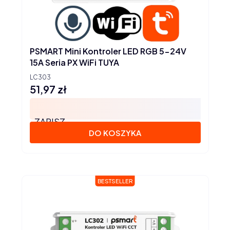
PSMART Mini Kontroler LED RGB 5-24V
15A Seria PX WiFi TUYA
LC303
51,97 zł
Cena
ZAPISZ
DO KOSZYKA
BESTSELLER