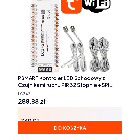
PSMART Kontroler LED Schodowy z
Czujnikami ruchu PIR 32 Stopnie + SPI
Seria PX WiFi TUYA
LC342
288,88 zł
Cena
ZAPISZ
DO KOSZYKA