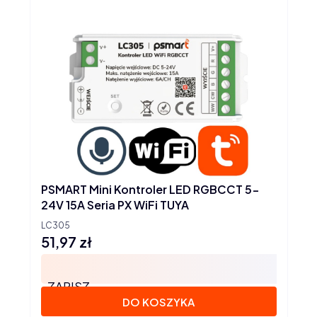
PSMART Mini Kontroler LED RGBCCT 5-
24V 15A Seria PX WiFi TUYA
LC305
51,97 zł
Cena
ZAPISZ
DO KOSZYKA