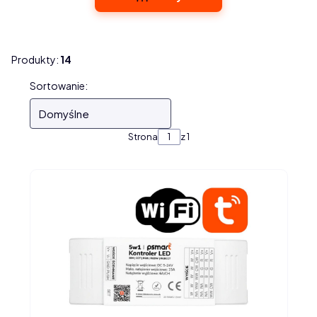
Produkty:
14
Lista produktów
Sortowanie:
Domyślne
Strona
z 1