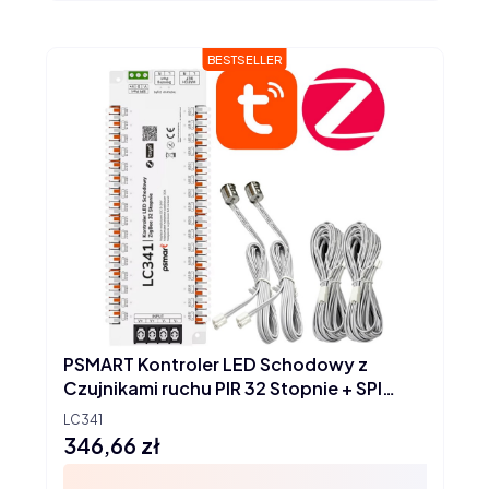
BESTSELLER
PSMART Kontroler LED Schodowy z
Czujnikami ruchu PIR 32 Stopnie + SPI
Seria PX ZigBee TUYA
LC341
346,66 zł
Cena