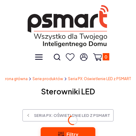
Produkty w kos
Otwórz wyszukiwarkę
Menu
Szukaj
Ulubione
Zaloguj się
Koszyk
Strona główna
Serie produktów
Seria PX: Oświetlenie LED z PSMART
Sterowniki LED
SERIA PX: OŚWIETLENIE LED Z PSMART
Filtry