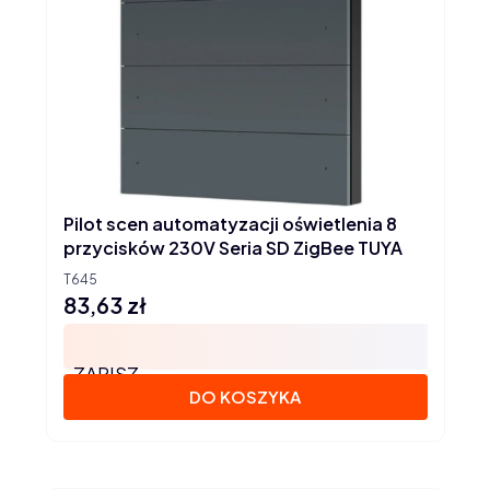
Pilot scen automatyzacji oświetlenia 8
przycisków 230V Seria SD ZigBee TUYA
T645
83,63 zł
Cena
ZAPISZ
DO KOSZYKA