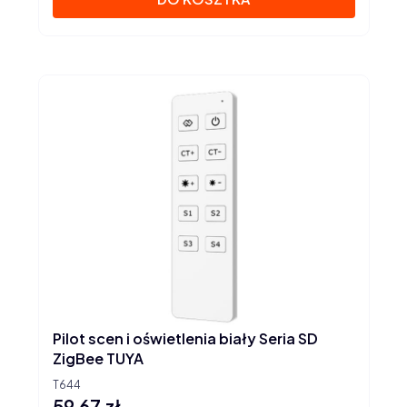
Pilot scen i oświetlenia biały Seria SD
ZigBee TUYA
T644
59,67 zł
Cena