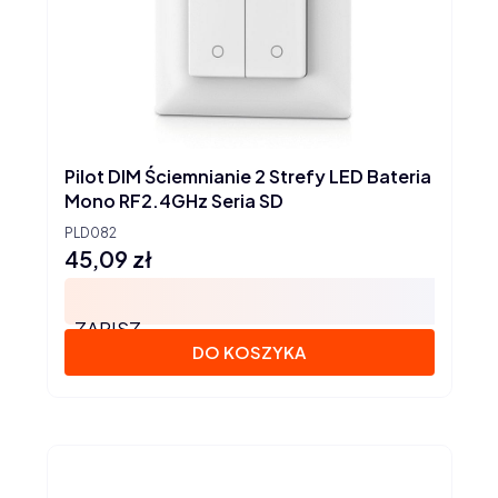
Pilot DIM Ściemnianie 2 Strefy LED Bateria
Mono RF2.4GHz Seria SD
PLD082
45,09 zł
Cena
ZAPISZ
DO KOSZYKA