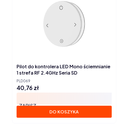
Pilot do kontrolera LED Mono ściemnianie
1 strefa RF 2.4GHz Seria SD
PLD069
40,76 zł
Cena
ZAPISZ
DO KOSZYKA