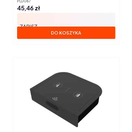
PLD067
45,46 zł
Cena
ZAPISZ
DO KOSZYKA