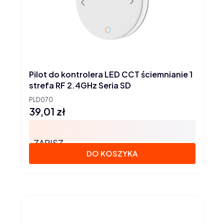
Pilot do kontrolera LED CCT ściemnianie 1
strefa RF 2.4GHz Seria SD
PLD070
39,01 zł
Cena
ZAPISZ
DO KOSZYKA