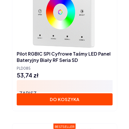
Pilot RGBIC SPI Cyfrowe Taśmy LED Panel
Bateryjny Biały RF Seria SD
PLD085
53,74 zł
Cena
ZAPISZ
DO KOSZYKA
BESTSELLER