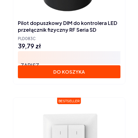
Pilot dopuszkowy DIM do kontrolera LED
przełącznik fizyczny RF Seria SD
PLD083C
39,79 zł
Cena
ZAPISZ
DO KOSZYKA
BESTSELLER