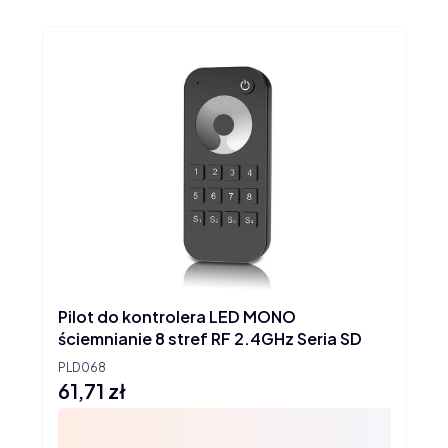
Pilot do kontrolera LED MONO
ściemnianie 8 stref RF 2.4GHz Seria SD
PLD068
61,71 zł
Cena