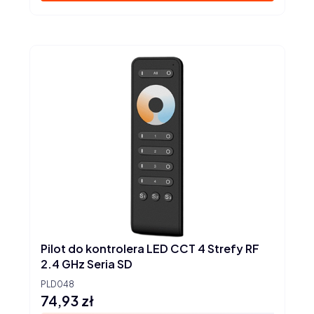
Pilot do kontrolera LED CCT 4 Strefy RF
2.4 GHz Seria SD
PLD048
74,93 zł
Cena