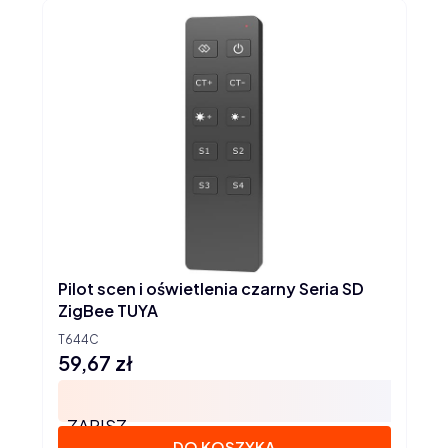
Pilot scen i oświetlenia czarny Seria SD
ZigBee TUYA
T644C
59,67 zł
Cena
ZAPISZ
DO KOSZYKA