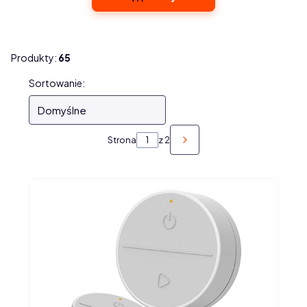
Produkty:
65
Lista produktów
Sortowanie:
Domyślne
Strona
z 2
NASTĘPNE PRODUKTY