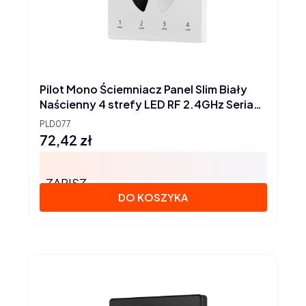
Pilot Mono Ściemniacz Panel Slim Biały
Naścienny 4 strefy LED RF 2.4GHz Seria
SD
PLD077
72,42 zł
Cena
ZAPISZ
DO KOSZYKA