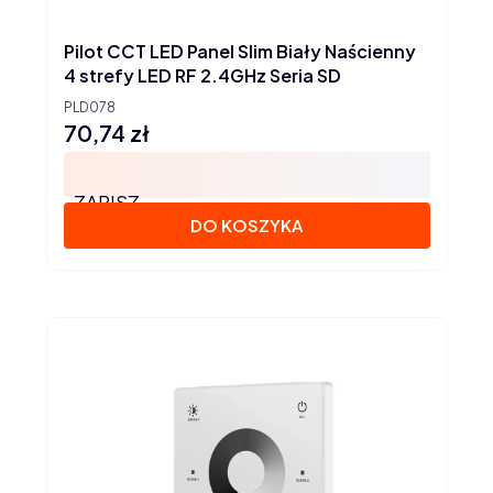
Pilot CCT LED Panel Slim Biały Naścienny
4 strefy LED RF 2.4GHz Seria SD
PLD078
70,74 zł
Cena
ZAPISZ
DO KOSZYKA