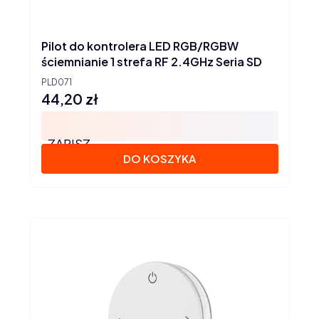
Pilot do kontrolera LED RGB/RGBW
ściemnianie 1 strefa RF 2.4GHz Seria SD
PLD071
44,20 zł
Cena
ZAPISZ
DO KOSZYKA