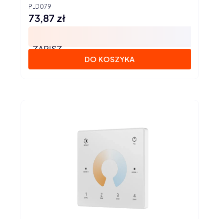
SD
PLD079
73,87 zł
Cena
ZAPISZ
DO KOSZYKA