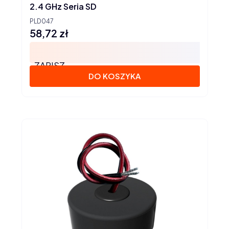
2.4 GHz Seria SD
PLD047
58,72 zł
Cena
ZAPISZ
DO KOSZYKA