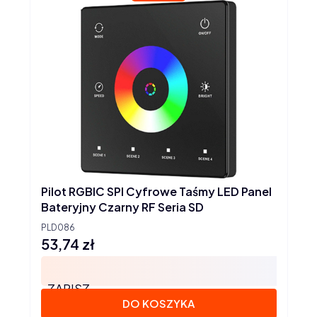
Pilot RGBIC SPI Cyfrowe Taśmy LED Panel
Bateryjny Czarny RF Seria SD
PLD086
53,74 zł
Cena
ZAPISZ
DO KOSZYKA