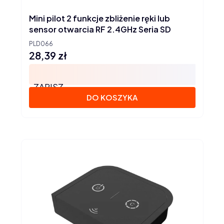
Mini pilot 2 funkcje zbliżenie ręki lub
sensor otwarcia RF 2.4GHz Seria SD
PLD066
28,39 zł
Cena
ZAPISZ
DO KOSZYKA