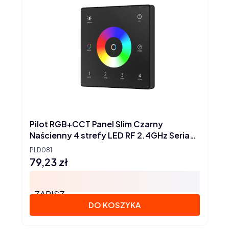
Pilot RGB+CCT Panel Slim Czarny
Naścienny 4 strefy LED RF 2.4GHz Seria
SD
PLD081
79,23 zł
Cena
ZAPISZ
DO KOSZYKA