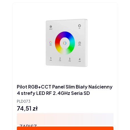
Pilot RGB+CCT Panel Slim Biały Naścienny
4 strefy LED RF 2.4GHz Seria SD
PLD073
74,51 zł
Cena
ZAPISZ