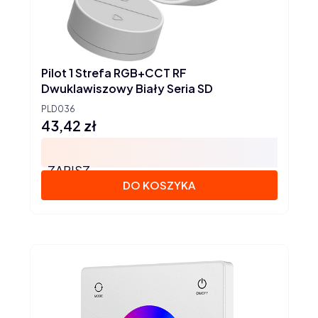
Pilot 1 Strefa RGB+CCT RF
Dwuklawiszowy Biały Seria SD
PLD036
43,42 zł
Cena
ZAPISZ
DO KOSZYKA