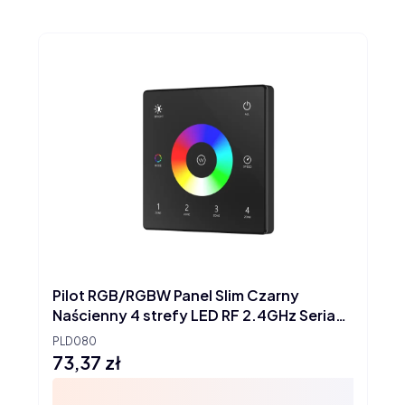
Pilot RGB/RGBW Panel Slim Czarny
Naścienny 4 strefy LED RF 2.4GHz Seria
SD
PLD080
73,37 zł
Cena