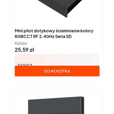
Mini pilot dotykowy ściemnianie kolory
RGBCCT RF 2.4GHz Seria SD
PLD065
25,59 zł
Cena
ZAPISZ
DO KOSZYKA