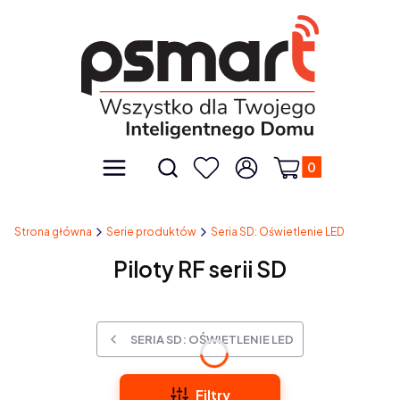
Produkty w kos
Otwórz wyszukiwarkę
Menu
Szukaj
Ulubione
Zaloguj się
Koszyk
Strona główna
Serie produktów
Seria SD: Oświetlenie LED
Piloty RF serii SD
SERIA SD: OŚWIETLENIE LED
Filtry