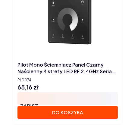
Pilot Mono Ściemniacz Panel Czarny
Naścienny 4 strefy LED RF 2.4GHz Seria
SD
PLD074
65,16 zł
Cena
ZAPISZ
DO KOSZYKA