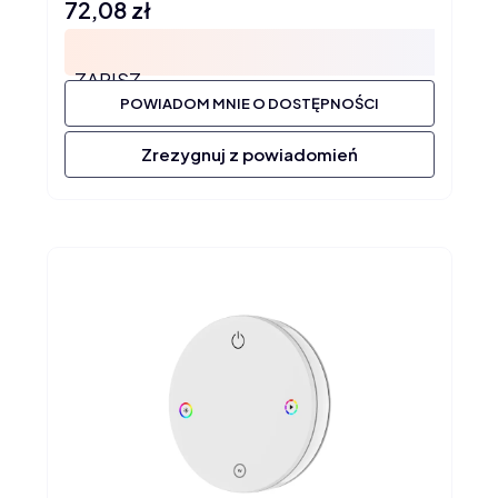
72,08 zł
Cena
ZAPISZ
POWIADOM MNIE O DOSTĘPNOŚCI
Zrezygnuj z powiadomień