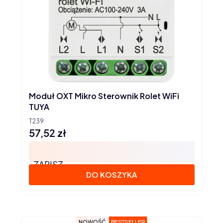
Moduł OXT Mikro Sterownik Rolet WiFi
TUYA
T239
57,52 zł
Cena
ZAPISZ
DO KOSZYKA
NOWOŚĆ
BESTSELLER