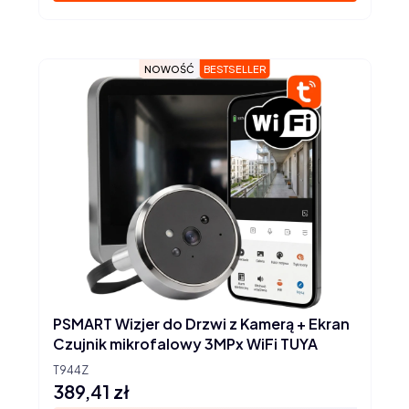
NOWOŚĆ
BESTSELLER
PSMART Wizjer do Drzwi z Kamerą + Ekran
Czujnik mikrofalowy 3MPx WiFi TUYA
T944Z
389,41 zł
Cena