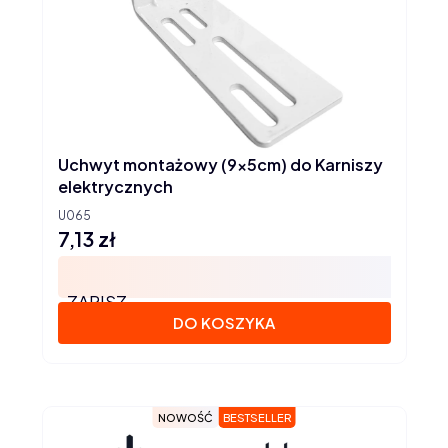
Uchwyt montażowy (9x5cm) do Karniszy
elektrycznych
U065
7,13 zł
Cena
ZAPISZ
DO KOSZYKA
NOWOŚĆ
BESTSELLER