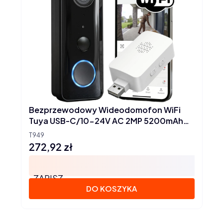
Bezprzewodowy Wideodomofon WiFi
Tuya USB-C/10-24V AC 2MP 5200mAh
IP66 160°
T949
272,92 zł
Cena
ZAPISZ
DO KOSZYKA