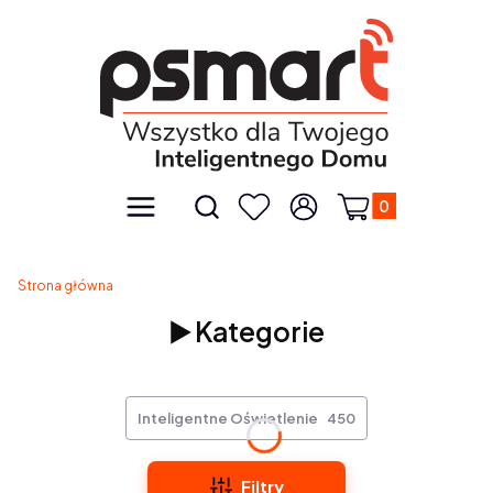
Produkty w kos
Otwórz wyszukiwarkę
Menu
Szukaj
Ulubione
Zaloguj się
Koszyk
Strona główna
▶️ Kategorie
Inteligentne Oświetlenie
450
Filtry