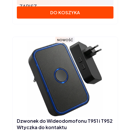
ZAPISZ
DO KOSZYKA
NOWOŚĆ
Dzwonek do Wideodomofonu T951 i T952
Wtyczka do kontaktu