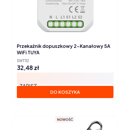
Przekaźnik dopuszkowy 2-Kanałowy 5A
WiFi TUYA
SWT112
32,48 zł
Cena
ZAPISZ
DO KOSZYKA
NOWOŚĆ