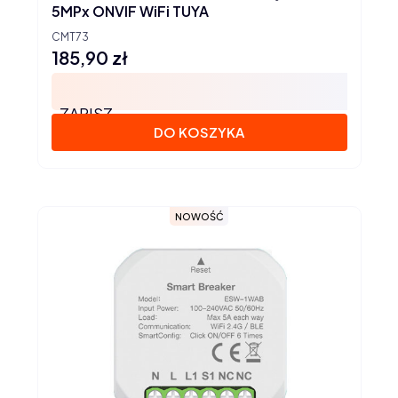
5MPx ONVIF WiFi TUYA
CMT73
185,90 zł
Cena
ZAPISZ
DO KOSZYKA
NOWOŚĆ