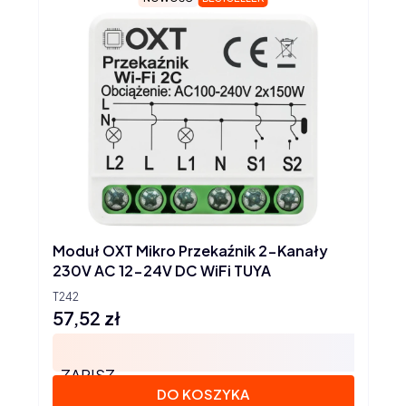
Moduł OXT Mikro Przekaźnik 2-Kanały
230V AC 12-24V DC WiFi TUYA
T242
57,52 zł
Cena
ZAPISZ
DO KOSZYKA