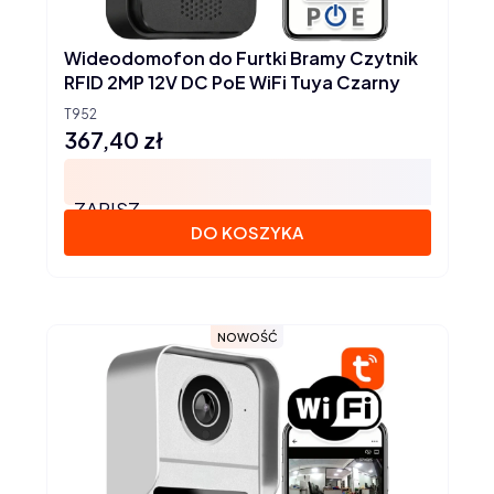
Wideodomofon do Furtki Bramy Czytnik
RFID 2MP 12V DC PoE WiFi Tuya Czarny
T952
367,40 zł
Cena
ZAPISZ
DO KOSZYKA
NOWOŚĆ