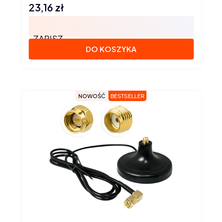
23,16 zł
Cena
ZAPISZ
DO KOSZYKA
NOWOŚĆ
BESTSELLER