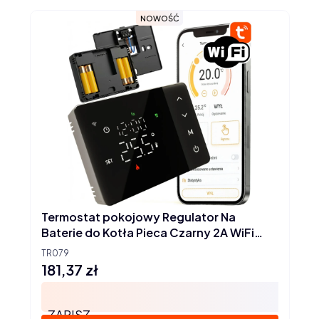
NOWOŚĆ
Termostat pokojowy Regulator Na
Baterie do Kotła Pieca Czarny 2A WiFi
TUYA
TR079
181,37 zł
Cena
ZAPISZ