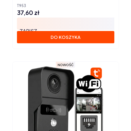
T953
37,60 zł
Cena
ZAPISZ
DO KOSZYKA
NOWOŚĆ