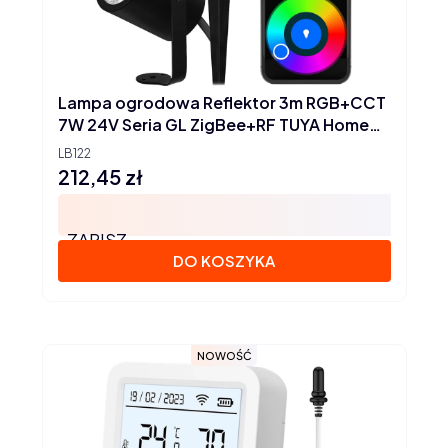
Lampa ogrodowa Reflektor 3m RGB+CCT
7W 24V Seria GL ZigBee+RF TUYA Home
Assistant
LB122
212,45 zł
Cena
ZAPISZ
DO KOSZYKA
NOWOŚĆ