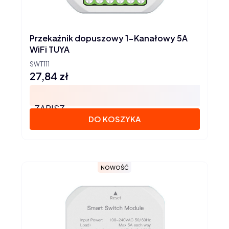
Przekaźnik dopuszowy 1-Kanałowy 5A
WiFi TUYA
SWT111
27,84 zł
Cena
ZAPISZ
DO KOSZYKA
NOWOŚĆ