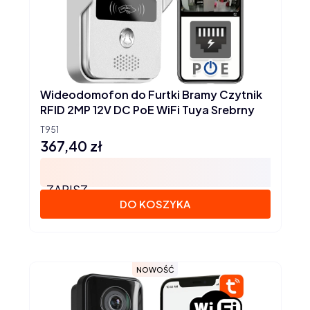
Wideodomofon do Furtki Bramy Czytnik
RFID 2MP 12V DC PoE WiFi Tuya Srebrny
T951
367,40 zł
Cena
ZAPISZ
DO KOSZYKA
NOWOŚĆ