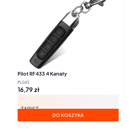
Pilot RF433 4 Kanały
PL045
16,79 zł
Cena
ZAPISZ
DO KOSZYKA