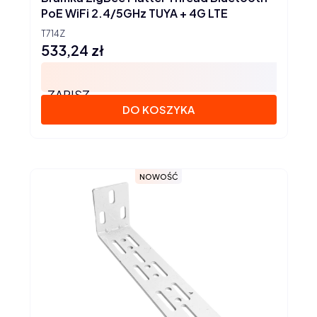
PoE WiFi 2.4/5GHz TUYA + 4G LTE
T714Z
533,24 zł
Cena
ZAPISZ
DO KOSZYKA
NOWOŚĆ