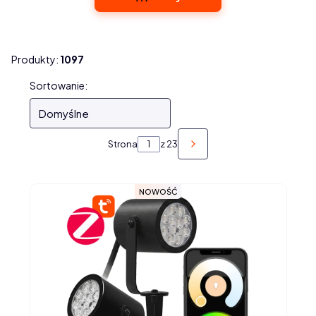
Produkty:
1097
Lista produktów
Sortowanie:
Domyślne
Strona
z 23
NASTĘPNE PRODUKTY
NOWOŚĆ