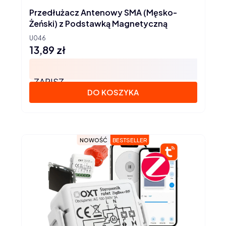
Przedłużacz Antenowy SMA (Męsko-
Żeński) z Podstawką Magnetyczną
U046
13,89 zł
Cena
ZAPISZ
DO KOSZYKA
NOWOŚĆ
BESTSELLER