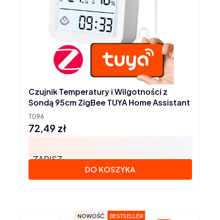
Czujnik Temperatury i Wilgotności z
Sondą 95cm ZigBee TUYA Home Assistant
T096
72,49 zł
Cena
ZAPISZ
DO KOSZYKA
NOWOŚĆ
BESTSELLER