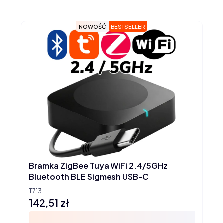
NOWOŚĆ
BESTSELLER
Bramka ZigBee Tuya WiFi 2.4/5GHz
Bluetooth BLE Sigmesh USB-C
T713
142,51 zł
Cena