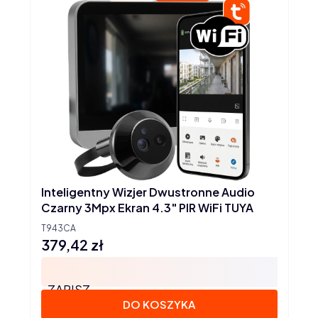
Inteligentny Wizjer Dwustronne Audio
Czarny 3Mpx Ekran 4.3" PIR WiFi TUYA
T943CA
379,42 zł
Cena
ZAPISZ
DO KOSZYKA