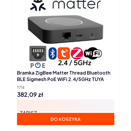
Bramka ZigBee Matter Thread Bluetooth
BLE Sigmesh PoE WiFi 2.4/5GHz TUYA
T714
382,09 zł
Cena
ZAPISZ
DO KOSZYKA