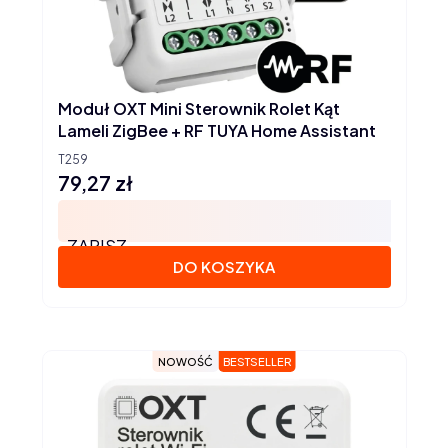
Moduł OXT Mini Sterownik Rolet Kąt
Lameli ZigBee + RF TUYA Home Assistant
T259
79,27 zł
Cena
ZAPISZ
DO KOSZYKA
NOWOŚĆ
BESTSELLER