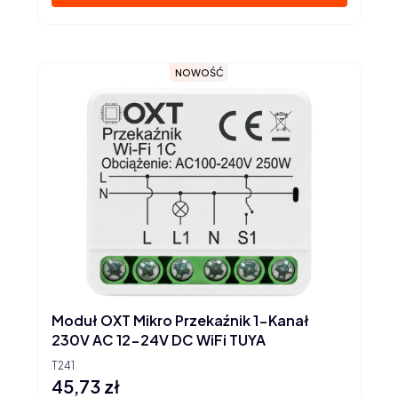
NOWOŚĆ
Moduł OXT Mikro Przekaźnik 1-Kanał
230V AC 12-24V DC WiFi TUYA
T241
45,73 zł
Cena