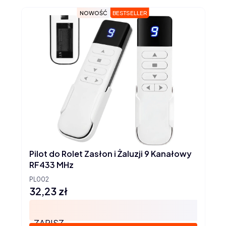
NOWOŚĆ
BESTSELLER
Pilot do Rolet Zasłon i Żaluzji 9 Kanałowy
RF433 MHz
PL002
32,23 zł
Cena
ZAPISZ