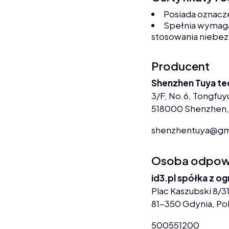
Posiada oznacz
Spełnia wymaga
stosowania niebez
Producent
Shenzhen Tuya te
3/F, No.6, Tongfuyu
518000 Shenzhen,
shenzhentuya@gm
Osoba odpowie
id3.pl spółka z o
Plac Kaszubski 8/31
81-350 Gdynia, Po
500551200