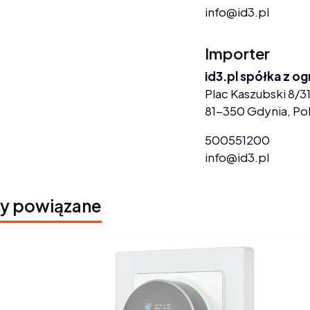
info@id3.pl
Importer
id3.pl spółka z o
Plac Kaszubski 8/31
81-350 Gdynia, Po
500551200
info@id3.pl
y powiązane