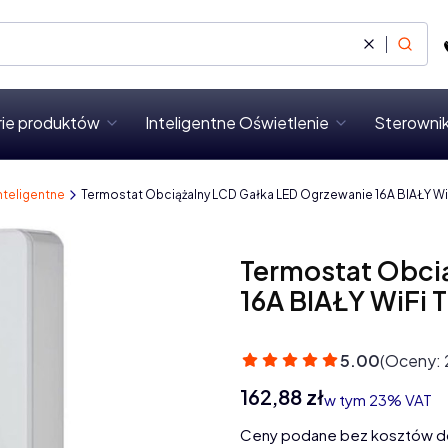
Wyczyść
Szukaj
rie produktów
Inteligentne Oświetlenie
Sterownik
nteligentne
Termostat Obciążalny LCD Gałka LED Ogrzewanie 16A BIAŁY Wi
Termostat Obci
16A BIAŁY WiFi 
5.00
(Oceny: 
Cena
162,88 zł
w tym 23% VAT
w tym
23%
VAT
Ceny podane bez kosztów d