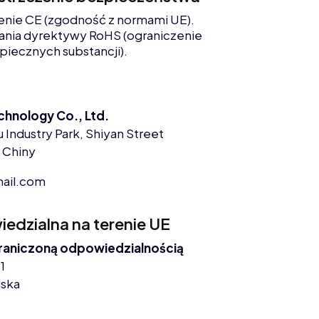
enie CE (zgodność z normami UE).
nia dyrektywy RoHS (ograniczenie
piecznych substancji).
chnology Co., Ltd.
 Industry Park, Shiyan Street
 Chiny
ail.com
dzialna na terenie UE
graniczoną odpowiedzialnością
1
lska