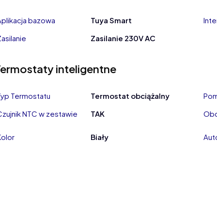
Aplikacja bazowa
Tuya Smart
Int
Zasilanie
Zasilanie 230V AC
Termostaty inteligentne
Typ Termostatu
Termostat obciążalny
Pom
Czujnik NTC w zestawie
TAK
Obc
Kolor
Biały
Aut