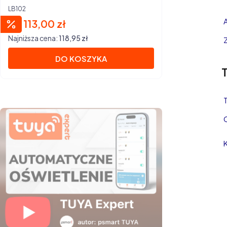
Life
LB102
113,00 zł
Cena promocyjna
Najniższa cena:
118,95 zł
DO KOSZYKA