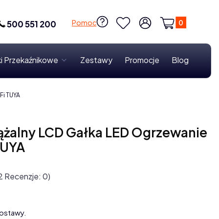
Produkty w k
Pomoc
500 551 200
Ulubione
Zaloguj się
Koszyk
i Przekaźnikowe
Zestawy
Promocje
Blog
Fi TUYA
ążalny LCD Gałka LED Ogrzewanie
TUYA
2 Recenzje: 0)
ostawy.