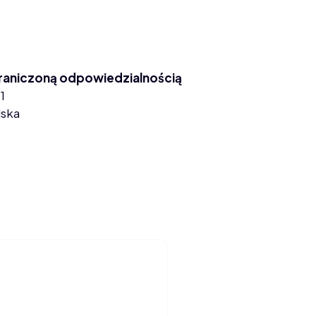
graniczoną odpowiedzialnością
1
lska