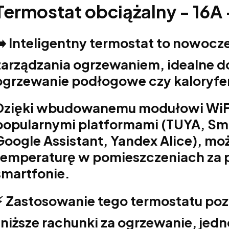
Termostat obciążalny - 16A 
➡️ Inteligentny termostat to nowocz
zarządzania ogrzewaniem, idealne d
ogrzewanie podłogowe czy kaloryfer
Dzięki wbudowanemu modułowi WiFi 
popularnymi platformami (TUYA, Sma
Google Assistant, Yandex Alice), mo
temperaturę w pomieszczeniach za p
smartfonie.
⚡ Zastosowanie tego termostatu poz
i niższe rachunki za ogrzewanie, jed