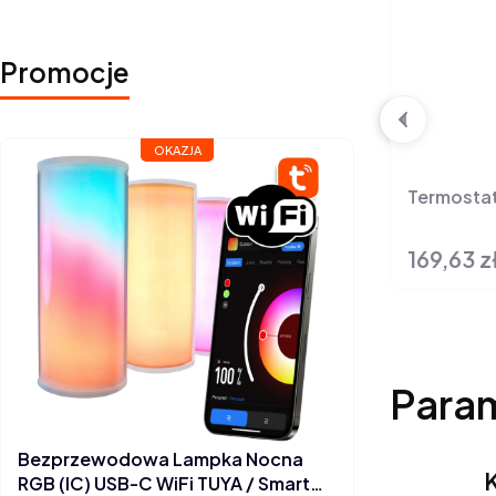
Promocje
OKAZJA
Termostat
169,63 z
Cena
Para
Bezprzewodowa Lampka Nocna
K
RGB (IC) USB-C WiFi TUYA / Smart