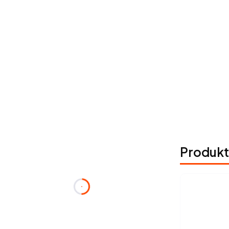
Produkt
Zamów w ciągu:
dnia
godzin
minuty
s.
a paczkę nadamy dziś