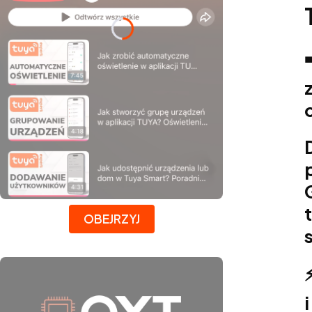
Naciśnij Enter lub spację, aby otworzyć stronę.
OBEJRZYJ