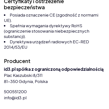
Certyfikaty i ostrzeżenie
bezpieczeństwa
Posiada oznaczenie CE (zgodność z normami
UE).
Spełnia wymagania dyrektywy RoHS
(ograniczenie stosowania niebezpiecznych
substancji).
Dyrektywa urządzeń radiowych EC-RED
2014/53/EU
Producent
id3.pl spółka z ograniczoną odpowiedzialnością
Plac Kaszubski 8/311
81-350 Gdynia, Polska
500551200
info@id3.pl