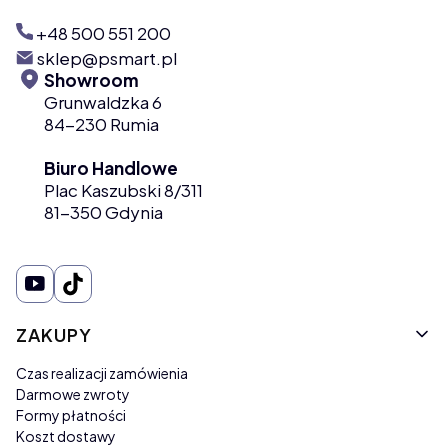
+48 500 551 200
sklep@psmart.pl
Showroom
Grunwaldzka 6
84-230 Rumia
Biuro Handlowe
Plac Kaszubski 8/311
81-350 Gdynia
Linki w stopce
ZAKUPY
Czas realizacji zamówienia
Darmowe zwroty
Formy płatności
Koszt dostawy