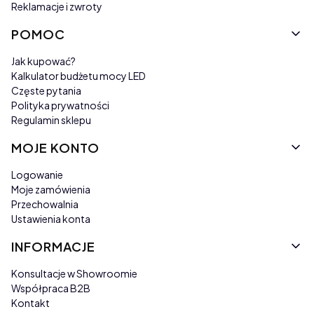
Reklamacje i zwroty
POMOC
Jak kupować?
Kalkulator budżetu mocy LED
Częste pytania
Polityka prywatności
Regulamin sklepu
MOJE KONTO
Logowanie
Moje zamówienia
Przechowalnia
Ustawienia konta
INFORMACJE
Konsultacje w Showroomie
Współpraca B2B
Kontakt