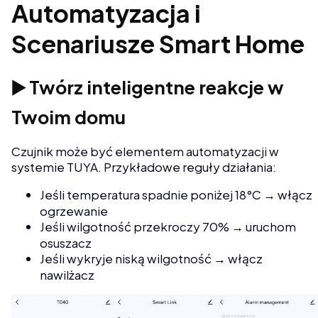
Automatyzacja i
Scenariusze Smart Home
▶️ Twórz inteligentne reakcje w
Twoim domu
Czujnik może być elementem automatyzacji w
systemie TUYA. Przykładowe reguły działania:
Jeśli temperatura spadnie poniżej 18°C → włącz
ogrzewanie
Jeśli wilgotność przekroczy 70% → uruchom
osuszacz
Jeśli wykryje niską wilgotność → włącz
nawilżacz