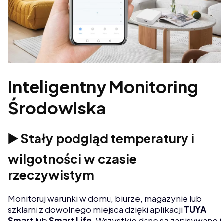
Inteligentny Monitoring
Środowiska
▶️ Stały podgląd temperatury i
wilgotności w czasie
rzeczywistym
Monitoruj warunki w domu, biurze, magazynie lub
szklarni z dowolnego miejsca dzięki aplikacji
TUYA
Smart
lub
Smart Life
. Wszystkie dane są zapisywane i