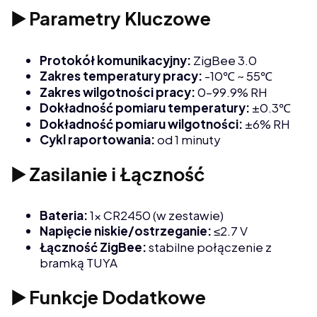
▶️ Parametry Kluczowe
Protokół komunikacyjny:
ZigBee 3.0
Zakres temperatury pracy:
-10℃ ~ 55℃
Zakres wilgotności pracy:
0–99.9% RH
Dokładność pomiaru temperatury:
±0.3℃
Dokładność pomiaru wilgotności:
±6% RH
Cykl raportowania:
od 1 minuty
▶️ Zasilanie i Łączność
Bateria:
1× CR2450 (w zestawie)
Napięcie niskie/ostrzeganie:
≤2.7 V
Łączność ZigBee:
stabilne połączenie z
bramką TUYA
▶️ Funkcje Dodatkowe