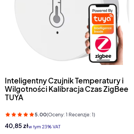
Inteligentny Czujnik Temperatury i
Wilgotności Kalibracja Czas ZigBee
TUYA
5.00
(Oceny: 1 Recenzje: 1)
Cena
40,85 zł
w tym 23% VAT
w tym
23%
VAT