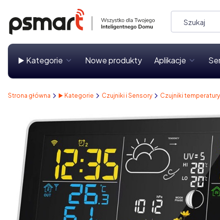
▶️ Kategorie
Nowe produkty
Aplikacje
Se
Strona główna
▶️ Kategorie
Czujniki i Sensory
Czujniki temperatury