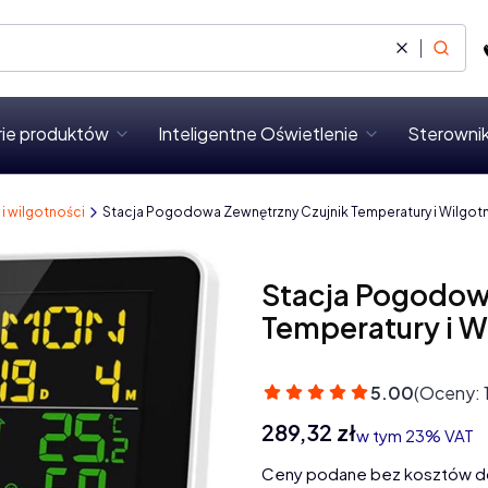
Wyczyść
Szukaj
rie produktów
Inteligentne Oświetlenie
Sterownik
 i wilgotności
Stacja Pogodowa Zewnętrzny Czujnik Temperatury i Wilgotn
Stacja Pogodow
Temperatury i W
5.00
(Oceny: 
Cena
289,32 zł
w tym 23% VAT
w tym
23%
VAT
Ceny podane bez kosztów d