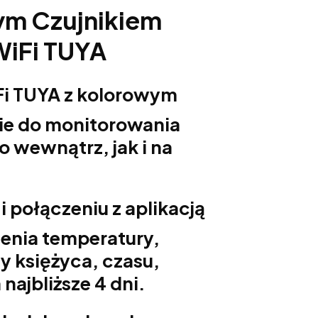
ym Czujnikiem
WiFi TUYA
Fi TUYA z kolorowym
ie do monitorowania
wewnątrz, jak i na
i połączeniu z aplikacją
enia temperatury,
zy księżyca, czasu,
najbliższe 4 dni.