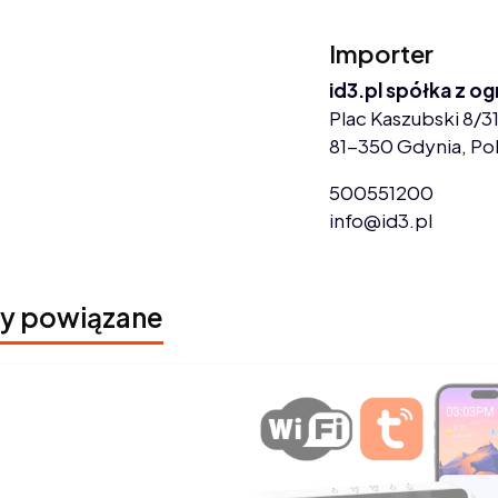
Importer
id3.pl spółka z o
Plac Kaszubski 8/31
81-350 Gdynia, Po
500551200
info@id3.pl
y powiązane