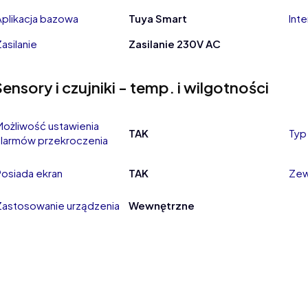
Aplikacja bazowa
Tuya Smart
Int
Zasilanie
Zasilanie 230V AC
ensory i czujniki - temp. i wilgotności
Możliwość ustawienia
TAK
Typ
alarmów przekroczenia
Posiada ekran
TAK
Zew
Zastosowanie urządzenia
Wewnętrzne