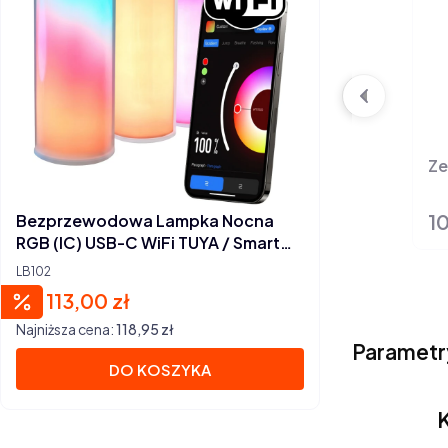
Ze
10
Ce
Bezprzewodowa Lampka Nocna
RGB (IC) USB-C WiFi TUYA / Smart
Life
LB102
113,00 zł
Cena promocyjna
Najniższa cena:
118,95 zł
Parametr
DO KOSZYKA
K