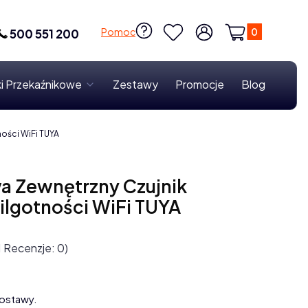
Produkty w k
Pomoc
500 551 200
Ulubione
Zaloguj się
Koszyk
i Przekaźnikowe
Zestawy
Promocje
Blog
ości WiFi TUYA
a Zewnętrzny Czujnik
ilgotności WiFi TUYA
1 Recenzje: 0)
ostawy.