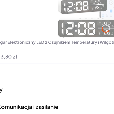
gar Elektroniczny LED z Czujnikiem Temperatury i Wilgot
3,30 zł
na
y
omunikacja i zasilanie