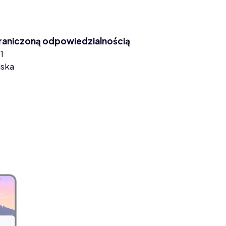
graniczoną odpowiedzialnością
1
lska