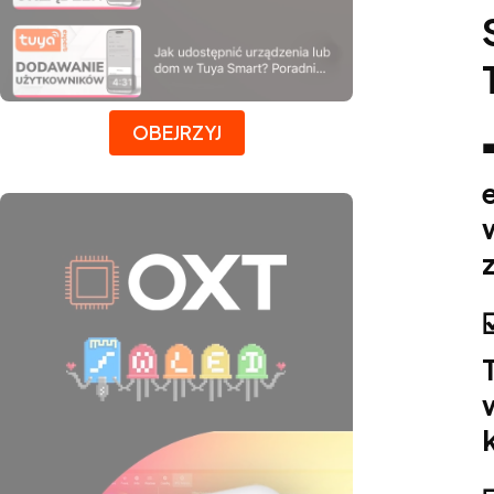
Naciśnij Enter lub spację, aby otworzyć stronę.
OBEJRZYJ