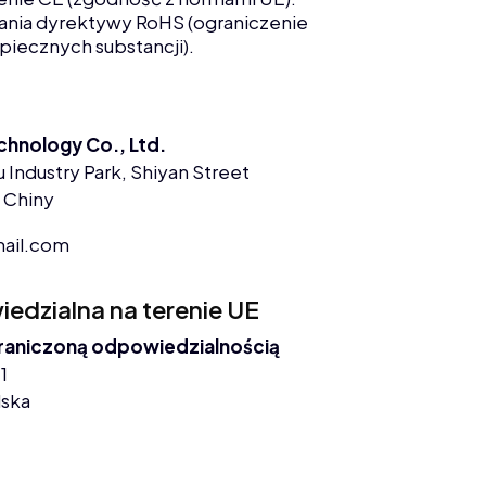
nia dyrektywy RoHS (ograniczenie
piecznych substancji).
chnology Co., Ltd.
 Industry Park, Shiyan Street
 Chiny
ail.com
dzialna na terenie UE
graniczoną odpowiedzialnością
1
lska