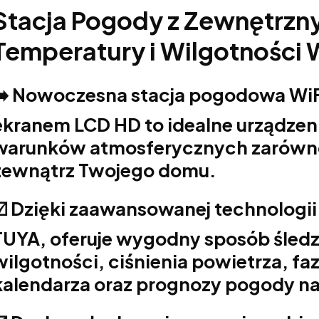
Stacja Pogody z Zewnętrzn
Temperatury i Wilgotności 
➡️ Nowoczesna stacja pogodowa Wi
ekranem LCD HD to idealne urządzen
warunków atmosferycznych zarówno 
zewnątrz Twojego domu.
☑️ Dzięki zaawansowanej technologii 
TUYA, oferuje wygodny sposób śledz
wilgotności, ciśnienia powietrza, fa
kalendarza oraz prognozy pogody na 