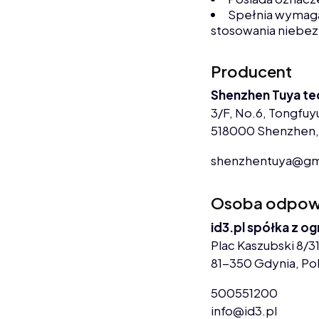
Spełnia wymaga
stosowania niebez
Producent
Shenzhen Tuya te
3/F, No.6, Tongfuyu
518000 Shenzhen,
shenzhentuya@gm
Osoba odpowie
id3.pl spółka z o
Plac Kaszubski 8/31
81-350 Gdynia, Po
500551200
info@id3.pl