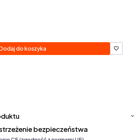
Dodaj do koszyka
oduktu
ostrzeżenie bezpieczeństwa
enie CE (zgodność z normami UE).