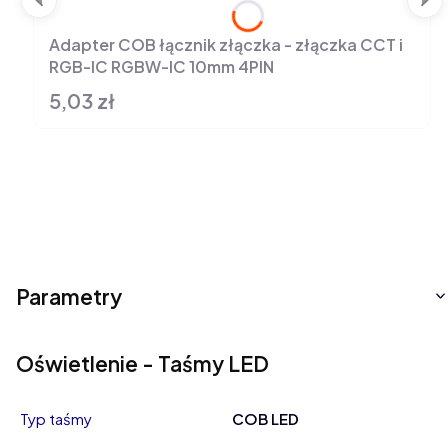
Adapter COB łącznik złączka - złączka CCT i
RGB-IC RGBW-IC 10mm 4PIN
5,03 zł
Cena
Parametry
Oświetlenie - Taśmy LED
Typ taśmy
COB LED