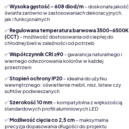
✅
Wysoka gęstość – 608 diod/m
– doskonała jakość
światła zarówno w zastosowaniach dekoracyjnych,
jak i funkcjonalnych
✅
Regulowana temperatura barwowa 3500–6500K
(CCT)
– możliwość dostosowania od ciepłej do
chłodnej bieli w zależności od potrzeb
✅
Współczynnik CRI ≥90
– gwarancja naturalnego i
wiernego odwzorowania kolorów w każdej
przestrzeni
✅
Stopień ochrony IP20
– idealna do użytku
wewnętrznego: oświetlenie mebli, nisz, listew czy
sufitów podwieszanych
✅
Szerokość 10 mm
– kompatybilna z większością
standardowych profili aluminiowych LED
✅
Możliwość cięcia co 2,5 cm
– maksymalna
precyzja dopasowania długości do projektu