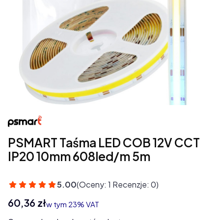
PSMART Taśma LED COB 12V CCT
IP20 10mm 608led/m 5m
5.00
(Oceny: 1 Recenzje: 0)
Cena
60,36 zł
w tym 23% VAT
w tym
23%
VAT