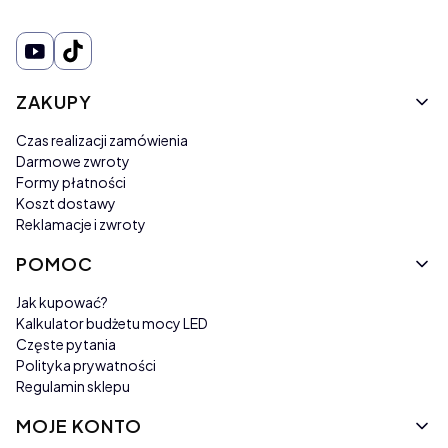
Linki w stopce
ZAKUPY
Czas realizacji zamówienia
Darmowe zwroty
Formy płatności
Koszt dostawy
Reklamacje i zwroty
POMOC
Jak kupować?
Kalkulator budżetu mocy LED
Częste pytania
Polityka prywatności
Regulamin sklepu
MOJE KONTO