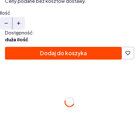
Ceny podane bez kosztów dostawy.
Ilość
Dostępność:
duża ilość
Dodaj do koszyka
Zamów w ciągu:
dnia
godzin
minuty
s.
a paczkę nadamy jutro