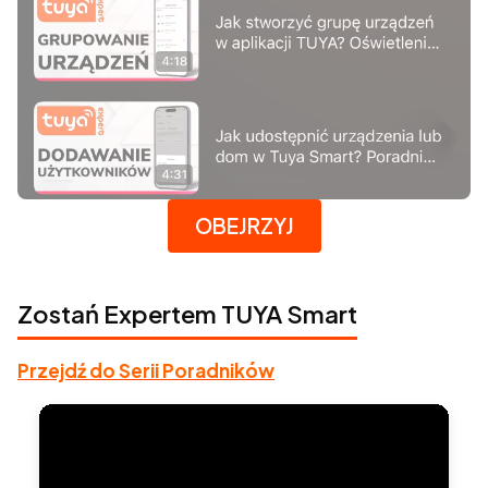
Naciśnij Enter lub spację, aby otworzyć stronę.
OBEJRZYJ
Zostań Expertem TUYA Smart
Przejdź do Serii Poradników