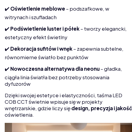
✔️
Oświetlenie meblowe
– podszafkowe, w
witrynach i szufladach
✔️
Podświetlenie luster i półek
– tworzy elegancki,
estetyczny efekt świetlny
✔️
Dekoracja sufitów i wnęk
– zapewnia subtelne,
równomierne światło bez punktów
✔️
Nowoczesna alternatywa dla neonu
– gładka,
ciągła linia światła bez potrzeby stosowania
dyfuzorów
Dzięki swojej estetyce i elastyczności, taśma LED
COB CCT świetnie wpisuje się w projekty
wnętrzarskie, gdzie liczy się
design, precyzja i jakość
oświetlenia.