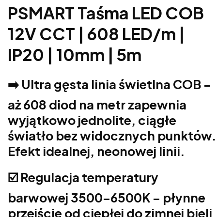
PSMART Taśma LED COB
12V CCT | 608 LED/m |
IP20 | 10mm | 5m
➡️ Ultra gęsta linia świetlna COB –
aż 608 diod na metr zapewnia
wyjątkowo jednolite, ciągłe
światło bez widocznych punktów.
Efekt idealnej, neonowej linii.
☑️ Regulacja temperatury
barwowej 3500–6500K – płynne
przejście od ciepłej do zimnej bieli