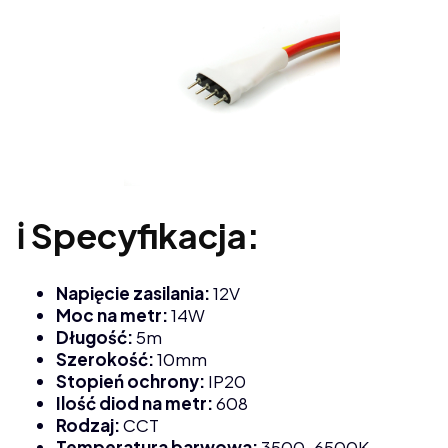
ℹ️ Specyfikacja:
Napięcie zasilania:
12V
Moc na metr:
14W
Długość:
5m
Szerokość:
10mm
Stopień ochrony:
IP20
Ilość diod na metr:
608
Rodzaj:
CCT
Temperatura barwowa:
3500–6500K