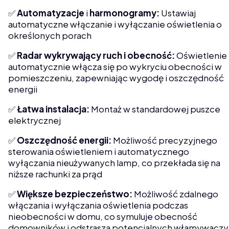
✅
Automatyzacje
i
harmonogramy:
Ustawiaj
automatyczne włączanie i wyłączanie oświetlenia o
określonych porach
✅
Radar wykrywający ruch i obecność:
Oświetlenie
automatycznie włącza się po wykryciu obecności w
pomieszczeniu, zapewniając wygodę i oszczędność
energii
✅
Łatwa
instalacja:
Montaż w standardowej puszce
elektrycznej
✅
Oszczędność
energii:
Możliwość precyzyjnego
sterowania oświetleniem i automatycznego
wyłączania nieużywanych lamp, co przekłada się na
niższe rachunki za prąd
✅
Większe
bezpieczeństwo:
Możliwość zdalnego
włączania i wyłączania oświetlenia podczas
nieobecności w domu, co symuluje obecność
domowników i odstrasza potencjalnych włamywaczy