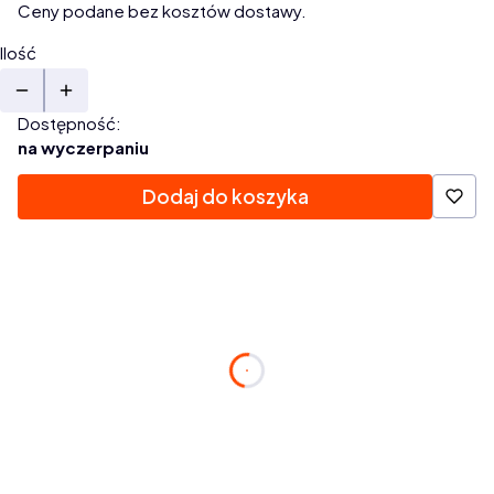
Ceny podane bez kosztów dostawy.
Ilość
Dostępność:
na wyczerpaniu
Dodaj do koszyka
Zamów w ciągu:
dnia
godzin
minuty
s.
a paczkę nadamy dziś