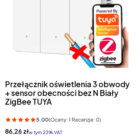
Przełącznik oświetlenia 3 obwody
+ sensor obecności bez N Biały
ZigBee TUYA
5.00
(Oceny: 1 Recenzje: 0)
Cena
86,26 zł
w tym 23% VAT
w tym
23%
VAT