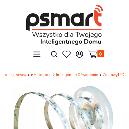
Produkty w kos
Otwórz wyszukiwarkę
Menu
Szukaj
Ulubione
Zaloguj się
Koszyk
Strona główna
▶️ Kategorie
Inteligentne Oświetlenie
Zestawy LED