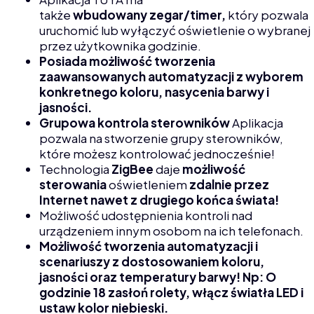
także
wbudowany zegar/timer,
który pozwala
uruchomić lub wyłączyć oświetlenie o wybranej
przez użytkownika godzinie.
Posiada możliwość tworzenia
zaawansowanych automatyzacji z wyborem
konkretnego koloru, nasycenia barwy i
jasności.
Grupowa kontrola sterowników
Aplikacja
pozwala na stworzenie grupy sterowników,
które możesz kontrolować jednocześnie!
Technologia
ZigBee
daje
możliwość
sterowania
oświetleniem
zdalnie przez
Internet nawet z drugiego końca świata!
Możliwość udostępnienia kontroli nad
urządzeniem innym osobom na ich telefonach.
Możliwość tworzenia automatyzacji i
scenariuszy z dostosowaniem koloru,
jasności oraz temperatury barwy! Np: O
godzinie 18 zasłoń rolety, włącz światła LED i
ustaw kolor niebieski.