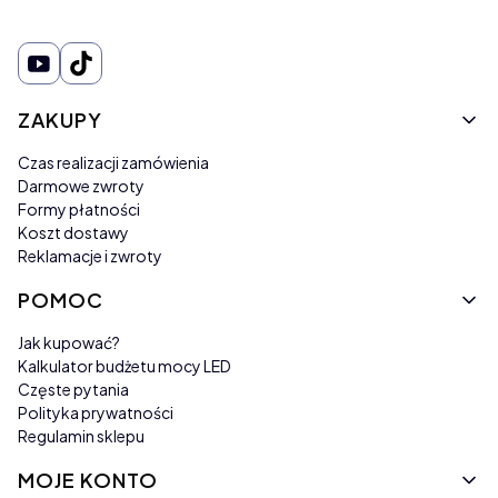
Linki w stopce
ZAKUPY
Czas realizacji zamówienia
Darmowe zwroty
Formy płatności
Koszt dostawy
Reklamacje i zwroty
POMOC
Jak kupować?
Kalkulator budżetu mocy LED
Częste pytania
Polityka prywatności
Regulamin sklepu
MOJE KONTO