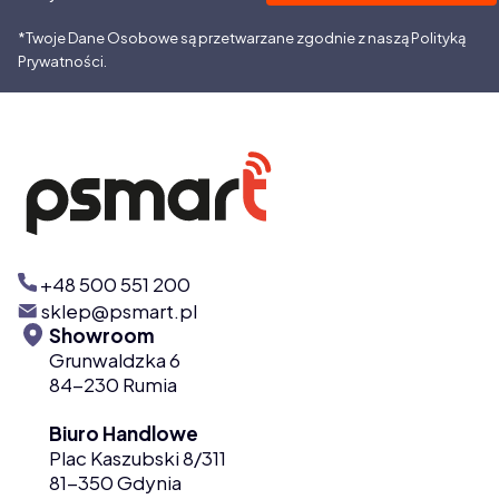
*Twoje Dane Osobowe są przetwarzane zgodnie z naszą Polityką
Prywatności.
+48 500 551 200
sklep@psmart.pl
Showroom
Grunwaldzka 6
84-230 Rumia
Biuro Handlowe
Plac Kaszubski 8/311
81-350 Gdynia