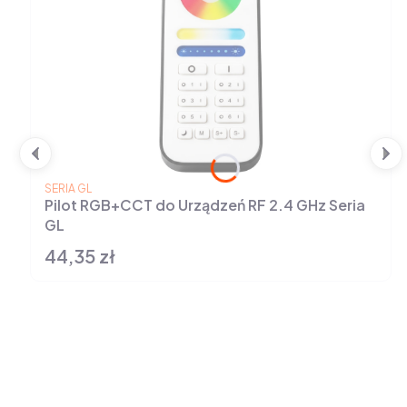
PRODUCENT
SERIA GL
Pilot RGB+CCT do Urządzeń RF 2.4 GHz Seria
GL
44,35 zł
Cena