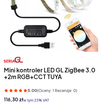
Mini kontroler LED GL ZigBee 3.0
+2m RGB+CCT TUYA
5.00
(Oceny: 1 Recenzje: 0)
Cena
116,30 zł
w tym 23% VAT
w tym
23%
VAT