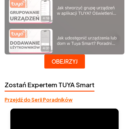
Naciśnij Enter lub spację, aby otworzyć stronę.
OBEJRZYJ
Zostań Expertem TUYA Smart
Przejdź do Serii Poradników