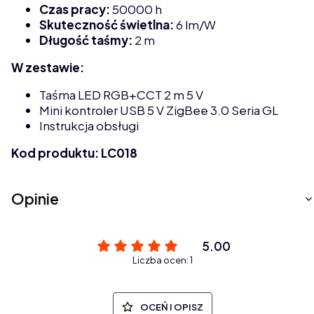
Czas pracy:
50000 h
Skuteczność świetlna:
6 lm/W
Długość taśmy:
2 m
W zestawie:
Taśma LED RGB+CCT 2 m 5 V
Mini kontroler USB 5 V ZigBee 3.0 Seria GL
Instrukcja obsługi
Kod produktu: LC018
Opinie
5.00
Liczba ocen: 1
OCEŃ I OPISZ