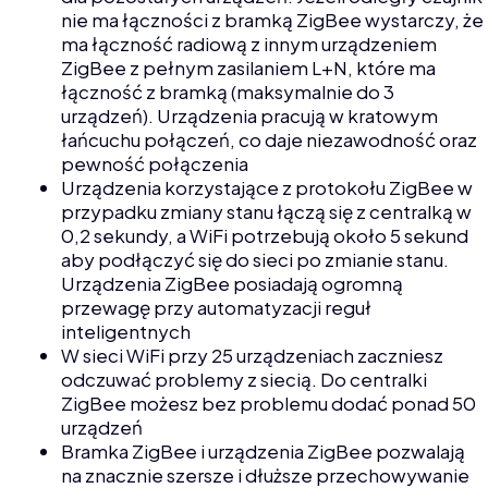
nie ma łączności z bramką ZigBee wystarczy, że
ma łączność radiową z innym urządzeniem
ZigBee z pełnym zasilaniem L+N, które ma
łączność z bramką (maksymalnie do 3
urządzeń). Urządzenia pracują w kratowym
łańcuchu połączeń, co daje niezawodność oraz
pewność połączenia
Urządzenia korzystające z protokołu ZigBee w
przypadku zmiany stanu łączą się z centralką w
0,2 sekundy, a WiFi potrzebują około 5 sekund
aby podłączyć się do sieci po zmianie stanu.
Urządzenia ZigBee posiadają ogromną
przewagę przy automatyzacji reguł
inteligentnych
W sieci WiFi przy 25 urządzeniach zaczniesz
odczuwać problemy z siecią. Do centralki
ZigBee możesz bez problemu dodać ponad 50
urządzeń
Bramka ZigBee i urządzenia ZigBee pozwalają
na znacznie szersze i dłuższe przechowywanie