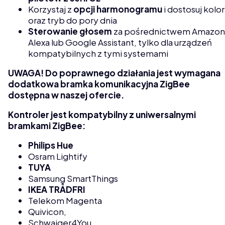
Korzystaj z
opcji harmonogramu
i dostosuj kolor
oraz tryb do pory dnia
Sterowanie głosem
za pośrednictwem Amazon
Alexa lub Google Assistant, tylko dla urządzeń
kompatybilnych z tymi systemami
UWAGA! Do poprawnego działania jest wymagana
dodatkowa bramka komunikacyjna ZigBee
dostępna w naszej ofercie.
Kontroler jest kompatybilny z uniwersalnymi
bramkami ZigBee:
Philips Hue
Osram Lightify
TUYA
Samsung SmartThings
IKEA TRÅDFRI
Telekom Magenta
Quivicon,
Schwaiger4You