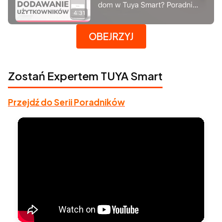
Naciśnij Enter lub spację, aby otworzyć stronę.
OBEJRZYJ
Zostań Expertem TUYA Smart
Przejdź do Serii Poradników