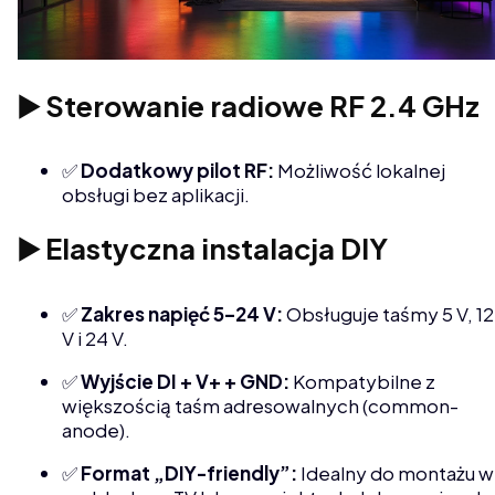
▶️ Sterowanie radiowe RF 2.4 GHz
✅
Dodatkowy pilot RF:
Możliwość lokalnej
obsługi bez aplikacji.
▶️ Elastyczna instalacja DIY
✅
Zakres napięć 5–24 V:
Obsługuje taśmy 5 V, 12
V i 24 V.
✅
Wyjście DI + V+ + GND:
Kompatybilne z
większością taśm adresowalnych (common-
anode).
✅
Format „DIY-friendly”:
Idealny do montażu w