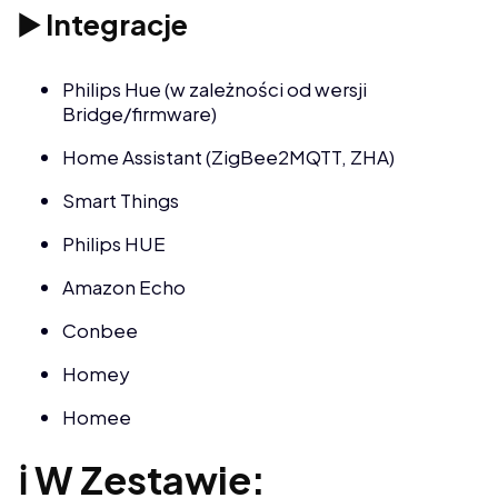
▶️ Integracje
Philips Hue (w zależności od wersji
Bridge/firmware)
Home Assistant (ZigBee2MQTT, ZHA)
Smart Things
Philips HUE
Amazon Echo
Conbee
Homey
Homee
ℹ️ W Zestawie: