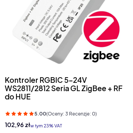
Kontroler RGBIC 5-24V
WS2811/2812 Seria GL ZigBee + RF
do HUE
5.00
(Oceny: 3 Recenzje: 0)
Cena
102,96 zł
w tym 23% VAT
w tym
23%
VAT