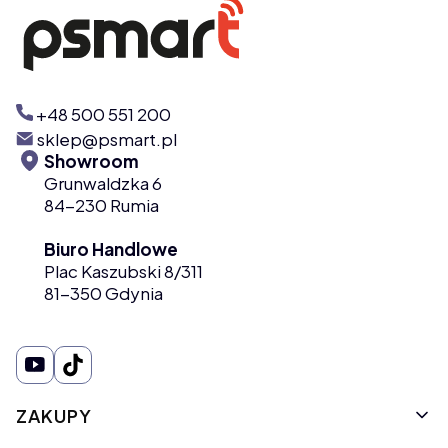
+48 500 551 200
sklep@psmart.pl
Showroom
Grunwaldzka 6
84-230 Rumia
Biuro Handlowe
Plac Kaszubski 8/311
81-350 Gdynia
Linki w stopce
ZAKUPY