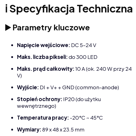
ℹ️ Specyfikacja Techniczna
▶️ Parametry kluczowe
Napięcie wejściowe:
DC 5–24 V
Maks. liczba pikseli:
do 300 LED
Maks. prąd całkowity:
10 A (ok. 240 W przy 24
V)
Wyjście:
DI + V+ + GND (common-anode)
Stopień ochrony:
IP20 (do użytku
wewnętrznego)
Temperatura pracy:
-20°C ~ 45°C
Wymiary:
89 x 48 x 23.5 mm