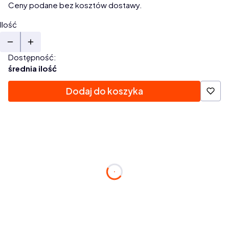
Ceny podane bez kosztów dostawy.
Ilość
Dostępność:
średnia ilość
Dodaj do koszyka
Zamów w ciągu:
dnia
godzin
minuty
s.
a paczkę nadamy dziś