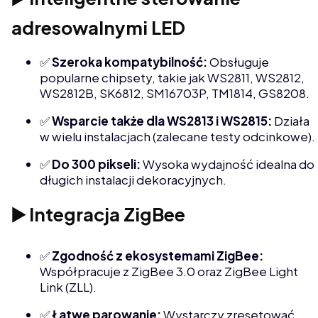
adresowalnymi LED
✅
Szeroka kompatybilność:
Obsługuje
popularne chipsety, takie jak WS2811, WS2812,
WS2812B, SK6812, SM16703P, TM1814, GS8208.
✅
Wsparcie także dla WS2813 i WS2815:
Działa
w wielu instalacjach (zalecane testy odcinkowe).
✅
Do 300 pikseli:
Wysoka wydajność idealna do
długich instalacji dekoracyjnych.
▶️ Integracja ZigBee
✅
Zgodność z ekosystemami ZigBee:
Współpracuje z ZigBee 3.0 oraz ZigBee Light
Link (ZLL).
✅
Łatwe parowanie:
Wystarczy zresetować