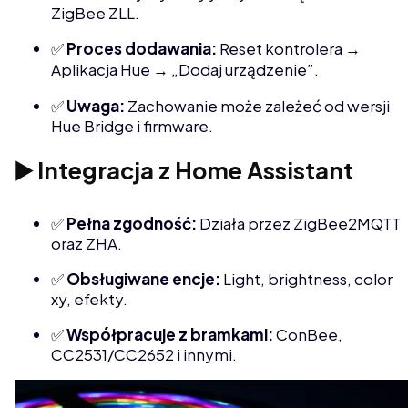
ZigBee ZLL.
✅
Proces dodawania:
Reset kontrolera →
Aplikacja Hue → „Dodaj urządzenie”.
✅
Uwaga:
Zachowanie może zależeć od wersji
Hue Bridge i firmware.
▶️ Integracja z Home Assistant
✅
Pełna zgodność:
Działa przez ZigBee2MQTT
oraz ZHA.
✅
Obsługiwane encje:
Light, brightness, color
xy, efekty.
✅
Współpracuje z bramkami:
ConBee,
CC2531/CC2652 i innymi.