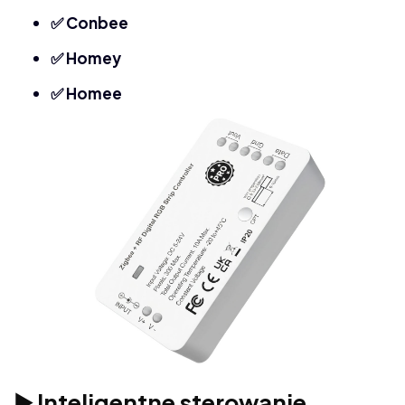
✅ Conbee
✅ Homey
✅ Homee
▶️ Inteligentne sterowanie