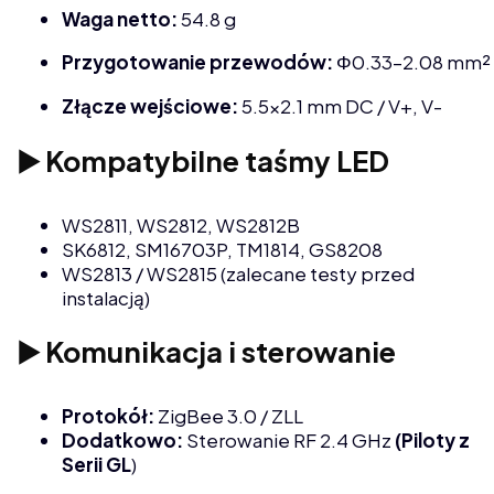
Waga netto:
54.8 g
Przygotowanie przewodów:
Φ0.33–2.08 mm²
Złącze wejściowe:
5.5x2.1 mm DC / V+, V-
▶️ Kompatybilne taśmy LED
WS2811, WS2812, WS2812B
SK6812, SM16703P, TM1814, GS8208
WS2813 / WS2815 (zalecane testy przed
instalacją)
▶️ Komunikacja i sterowanie
Protokół:
ZigBee 3.0 / ZLL
Dodatkowo:
Sterowanie RF 2.4 GHz
(Piloty
z
Serii GL
)