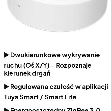
▶️ Dwukierunkowe wykrywanie
ruchu (Oś X/Y) – Rozpoznaje
kierunek drgań
▶️ Regulowana czułość w aplikacji
Tuya Smart / Smart Life
▶️ Energooszczędny ZigBee 3.0 –