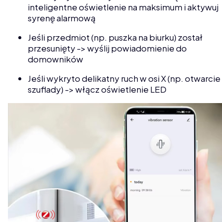
inteligentne oświetlenie na maksimum i aktywuj
syrenę alarmową
Jeśli przedmiot (np. puszka na biurku) został
przesunięty -> wyślij powiadomienie do
domowników
Jeśli wykryto delikatny ruch w osi X (np. otwarcie
szuflady) -> włącz oświetlenie LED