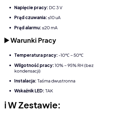
Napięcie pracy:
DC 3 V
Prąd czuwania:
≤10 uA
Prąd alarmu:
≤20 mA
▶️ Warunki Pracy
Temperatura pracy:
-10℃ ~ 50℃
Wilgotność pracy:
10% ~ 95% RH (bez
kondensacji)
Instalacja:
Taśma dwustronna
Wskaźnik LED:
TAK
ℹ️ W Zestawie: