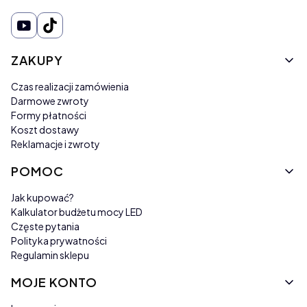
Linki w stopce
ZAKUPY
Czas realizacji zamówienia
Darmowe zwroty
Formy płatności
Koszt dostawy
Reklamacje i zwroty
POMOC
Jak kupować?
Kalkulator budżetu mocy LED
Częste pytania
Polityka prywatności
Regulamin sklepu
MOJE KONTO