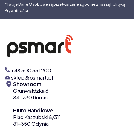
*Twoje Dane Osobowe są przetwarzane zgodnie z naszą Polityką
Prywatności.
+48 500 551 200
sklep@psmart.pl
Showroom
Grunwaldzka 6
84-230 Rumia
Biuro Handlowe
Plac Kaszubski 8/311
81-350 Gdynia