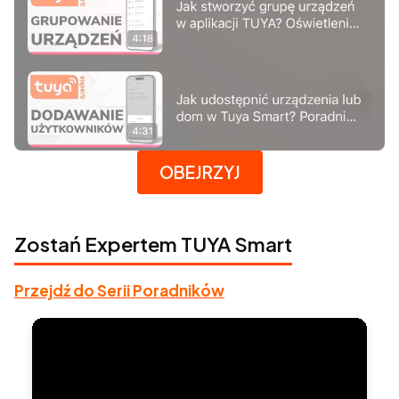
Naciśnij Enter lub spację, aby otworzyć stronę.
OBEJRZYJ
Zostań Expertem TUYA Smart
Przejdź do Serii Poradników