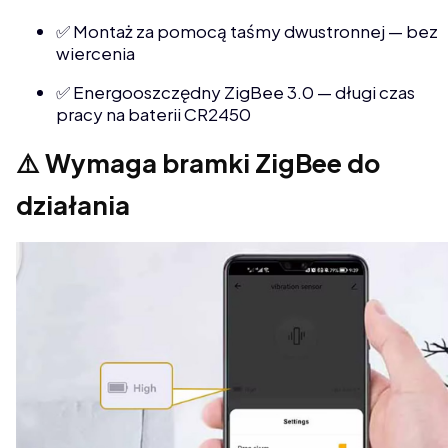
✅ Montaż za pomocą taśmy dwustronnej — bez
wiercenia
✅ Energooszczędny ZigBee 3.0 — długi czas
pracy na baterii CR2450
⚠️ Wymaga bramki ZigBee do
działania