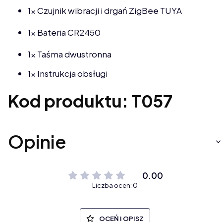
1x Czujnik wibracji i drgań ZigBee TUYA
1x Bateria CR2450
1x Taśma dwustronna
1x Instrukcja obsługi
Kod produktu: T057
Opinie
0.00
Liczba ocen: 0
OCEŃ I OPISZ