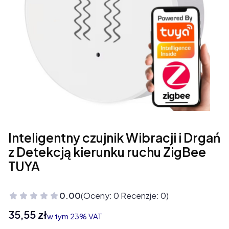
Inteligentny czujnik Wibracji i Drgań
z Detekcją kierunku ruchu ZigBee
TUYA
0.00
(Oceny: 0 Recenzje: 0)
Cena
35,55 zł
w tym 23% VAT
w tym
23%
VAT