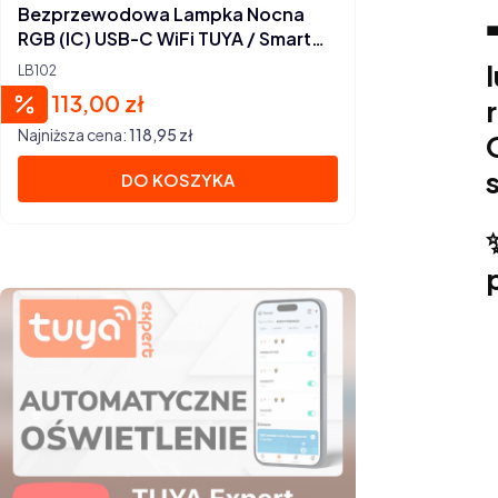
Bezprzewodowa Lampka Nocna
RGB (IC) USB-C WiFi TUYA / Smart
Life
LB102
113,00 zł
Cena promocyjna
Najniższa cena:
118,95 zł
DO KOSZYKA