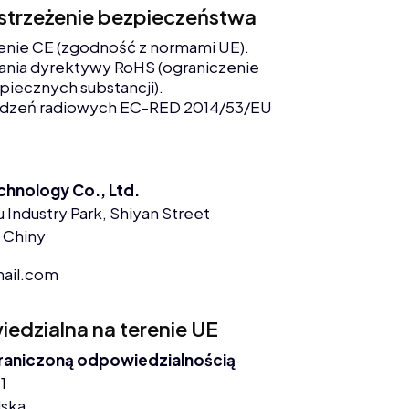
ostrzeżenie bezpieczeństwa
enie CE (zgodność z normami UE).
nia dyrektywy RoHS (ograniczenie
piecznych substancji).
ądzeń radiowych EC-RED 2014/53/EU
chnology Co., Ltd.
 Industry Park, Shiyan Street
 Chiny
ail.com
dzialna na terenie UE
graniczoną odpowiedzialnością
1
lska