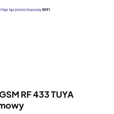
erfejs łączności bazowy
WiFi
 GSM RF 433 TUYA
armowy