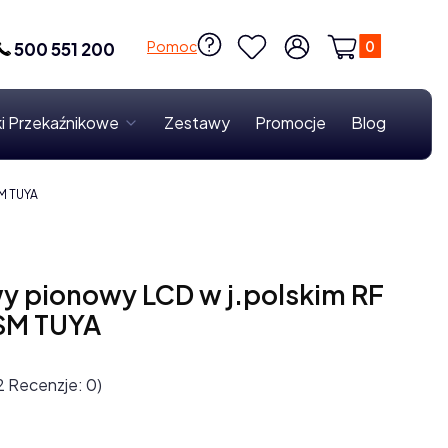
Produkty w k
Pomoc
500 551 200
Ulubione
Zaloguj się
Koszyk
i Przekaźnikowe
Zestawy
Promocje
Blog
M TUYA
y pionowy LCD w j.polskim RF
SM TUYA
2 Recenzje: 0)