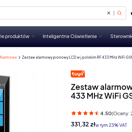
Wyczyść
Szukaj
rie produktów
Inteligentne Oświetlenie
Sterownik
 Alarmowe
Zestaw alarmowy pionowy LCD w j.polskim RF 433 MHz WiFi GS
Zestaw alarmow
433 MHz WiFi G
4.50
(Oceny: 
Cena
331,32 zł
w tym 23% VAT
w tym
23%
VAT