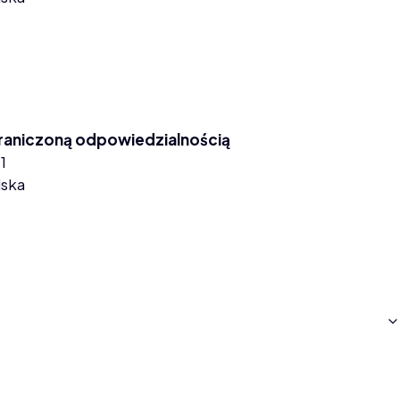
graniczoną odpowiedzialnością
1
lska