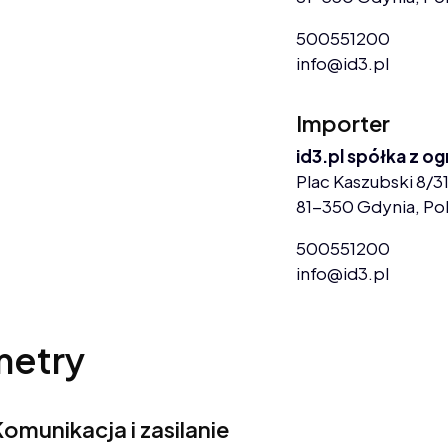
500551200
info@id3.pl
Importer
id3.pl spółka z o
Plac Kaszubski 8/31
81-350 Gdynia, Po
500551200
info@id3.pl
metry
omunikacja i zasilanie