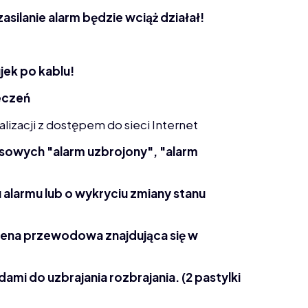
silanie alarm będzie wciąż działał!
jek po kablu!
eczeń
lizacji z dostępem do sieci Internet
osowych "alarm uzbrojony", "alarm
 alarmu lub o wykryciu zmiany stanu
ena przewodowa znajdująca się w
ami do uzbrajania rozbrajania. (2 pastylki