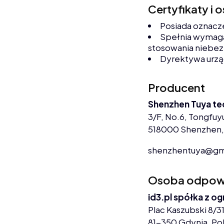
Certyfikaty i 
Posiada oznacz
Spełnia wymaga
stosowania niebez
Dyrektywa urz
Producent
Shenzhen Tuya te
3/F, No.6, Tongfuyu
518000 Shenzhen,
shenzhentuya@gm
Osoba odpowie
id3.pl spółka z o
Plac Kaszubski 8/31
81-350 Gdynia, Po