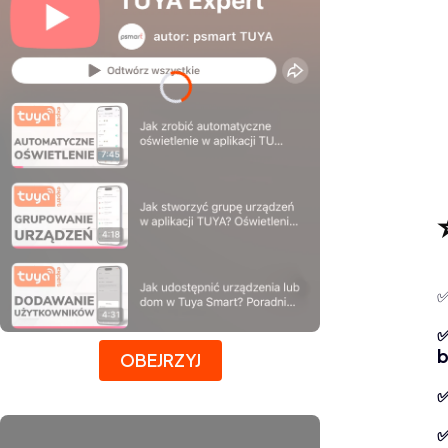
✅
Naciśnij Enter lub spację, aby otworzyć stronę.
b
OBEJRZYJ
✅
✅