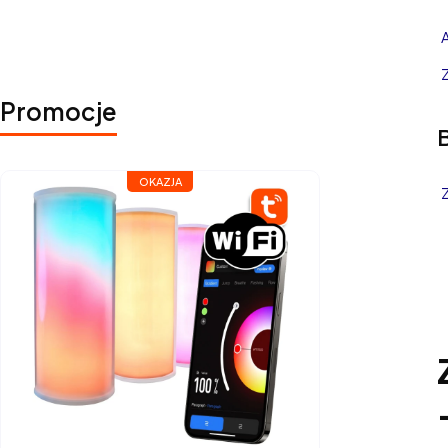
a paczkę nadamy dziś
Promocje
OKAZJA