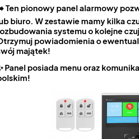
➡️ Ten pionowy panel alarmowy poz
lub biuro. W zestawie mamy kilka czu
rozbudowania systemu o kolejne czuj
Otrzymuj powiadomienia o ewentual
swój majątek!
✨ Panel posiada menu oraz komunika
polskim!