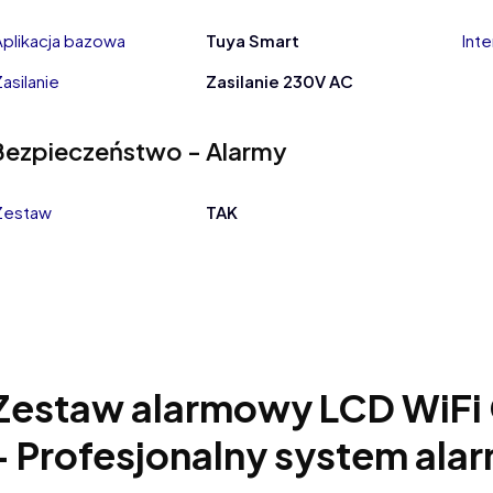
Aplikacja bazowa
Tuya Smart
Int
Zasilanie
Zasilanie 230V AC
Bezpieczeństwo - Alarmy
Zestaw
TAK
Zestaw alarmowy LCD WiFi
- Profesjonalny system al