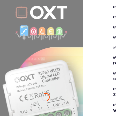
✅
✅
✅
✅
✅
✅
r
✅
c
✅
z
✅
w