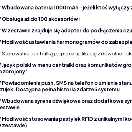
 Wbudowana bateria 1000 mAh - jeżeli ktoś wyłączy za
 Obsługa aż do 100 akcesoriów!
 W zestawie znajduje się adapter do podłączenia czu
 Możliwość ustawienia harmonogramów do zabezpi
 Sterowanie centralką poprzez aplikację z dowolnej loka
 Język polski w menu centralki oraz komunikatów gł
ozbrojony"
 Powiadomienia push, SMS na telefon o zmianie stanu
zujek. Dostępna pełna historia zdarzeń systemu
 Wbudowana syrena dźwiękowa oraz dodatkowa syr
estawie
 Możliwość stosowania pastylek RFID z unikalnymi kod
 zestawie)