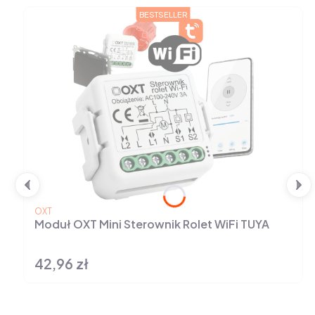
BESTSELLER
PRODUCENT
OXT
Moduł OXT Mini Sterownik Rolet WiFi TUYA
42,96 zł
Cena