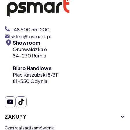
+48 500 551 200
sklep@psmart.pl
Showroom
Grunwaldzka 6
84-230 Rumia
Biuro Handlowe
Plac Kaszubski 8/311
81-350 Gdynia
Linki w stopce
ZAKUPY
Czas realizacji zamówienia