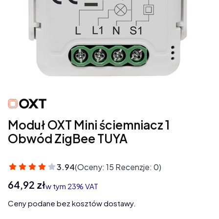
Moduł OXT Mini ściemniacz 1
Obwód ZigBee TUYA
3.94
(Oceny: 15 Recenzje: 0)
Cena
64,92 zł
w tym 23% VAT
w tym
23%
VAT
Ceny podane bez kosztów dostawy.