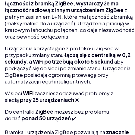
łączności z bramką ZigBee, wystarczy że ma
łączność radiową z innym urządzeniem ZigBee
z
pełnym zasilaniem L+N, które ma łączność z bramką
(maksymalnie do 3 urządzeń). Urządzenia pracują w
kratowym łańcuchu połączeń, co daje niezawodność
oraz pewność połączenia
Urządzenia korzystające z protokołu ZigBee w
przypadku zmiany stanu
łączą się z centralką w 0,2
sekundy
,
a WiFi potrzebują około 5 sekund
aby
podłączyć się do sieci po zmianie stanu. Urządzenia
ZigBee posiadają ogromną przewagę przy
automatyzacji reguł inteligentnych.
W sieci
WiFi
zaczniesz odczuwać problemy z
siecią
przy 25 urządzeniach
❌
Do centralki
ZigBee
możesz bez problemu
dodać
ponad 50 urządzeń
✔️
Bramka i urządzenia ZigBee pozwalają na
znacznie