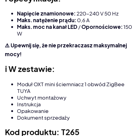
Napięcie znamionowe:
220-240 V 50 Hz
Maks. natężenie prądu:
0,6 A
Maks. moc na kanał LED
/
Opornościowe:
150
W
⚠️ Upewnij się, że nie przekraczasz maksymalnej
mocy!
ℹ️ W zestawie:
Moduł OXT mini ściemniacz 1 obwód ZigBee
TUYA
Uchwyt montażowy
Instrukcja
Opakowanie
Dokument sprzedaży
Kod produktu: T265