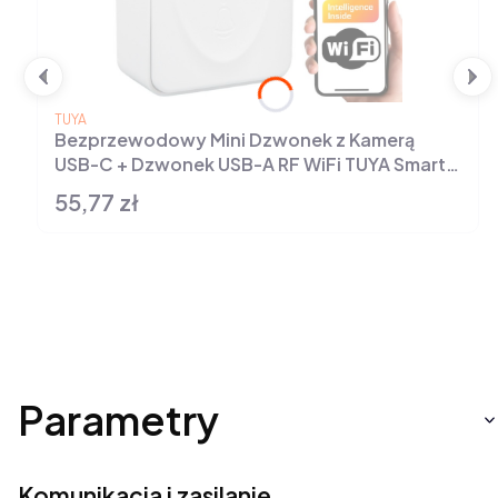
PRODUCENT
TUYA
Bezprzewodowy Mini Dzwonek z Kamerą
USB-C + Dzwonek USB-A RF WiFi TUYA Smart
Life
55,77 zł
Cena
Parametry
Komunikacja i zasilanie