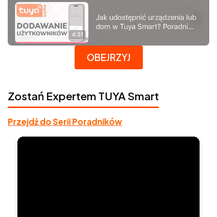
Naciśnij Enter lub spację, aby otworzyć stronę.
OBEJRZYJ
Zostań Expertem TUYA Smart
Przejdź do Serii Poradników