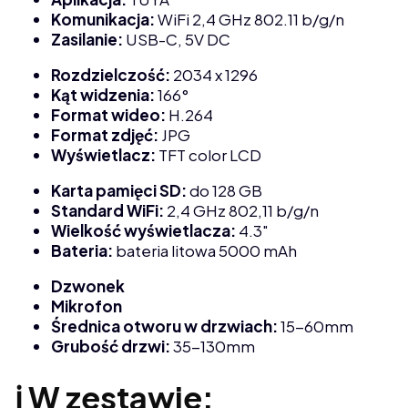
Komunikacja:
WiFi 2,4 GHz 802.11 b/g/n
Zasilanie:
USB-C, 5V DC
Rozdzielczość:
2034 x 1296
Kąt widzenia:
166°
Format wideo:
H.264
Format zdjęć:
JPG
Wyświetlacz:
TFT color LCD
Karta pamięci SD:
do 128 GB
Standard WiFi:
2,4 GHz 802,11 b/g/n
Wielkość wyświetlacza:
4.3"
Bateria:
bateria litowa 5000 mAh
Dzwonek
Mikrofon
Średnica otworu w drzwiach:
15-60mm
Grubość drzwi:
35-130mm
ℹ️ W zestawie: