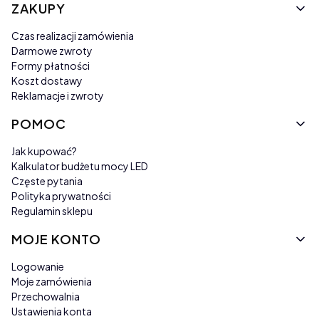
Linki w stopce
ZAKUPY
Czas realizacji zamówienia
Darmowe zwroty
Formy płatności
Koszt dostawy
Reklamacje i zwroty
POMOC
Jak kupować?
Kalkulator budżetu mocy LED
Częste pytania
Polityka prywatności
Regulamin sklepu
MOJE KONTO
Logowanie
Moje zamówienia
Przechowalnia
Ustawienia konta