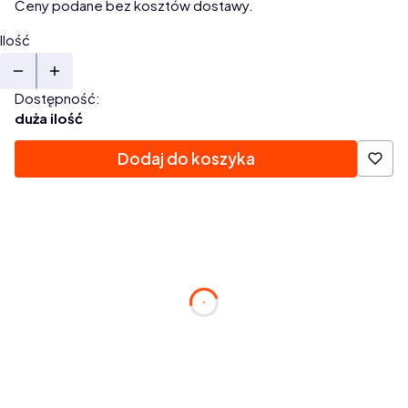
Ceny podane bez kosztów dostawy.
Ilość
Dostępność:
duża ilość
Dodaj do koszyka
Zamów w ciągu:
dnia
godzin
minuty
s.
a paczkę nadamy dziś