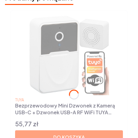
PRODUCENT
TUYA
Bezprzewodowy Mini Dzwonek z Kamerą
USB-C + Dzwonek USB-A RF WiFi TUYA
Smart Life
55,77 zł
Cena
DO KOSZYKA