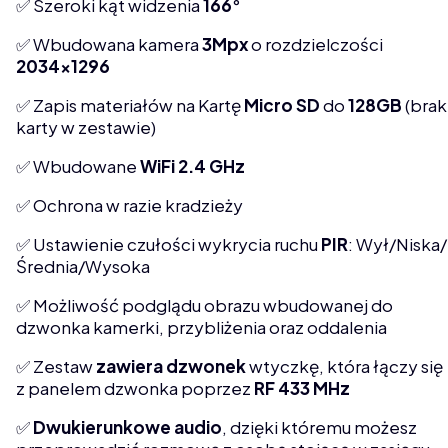
✅ Szeroki kąt widzenia
166
°
✅ Wbudowana kamera
3Mpx
o rozdzielczości
2034x1296
✅ Zapis materiałów na Kartę
Micro
SD
do
128GB
(brak
karty w zestawie)
✅ Wbudowane
WiFi
2.4 GHz
✅ Ochrona w razie kradzieży
✅ Ustawienie czułości wykrycia ruchu
PIR
: Wył/Niska/
Średnia/Wysoka
✅ Możliwość podglądu obrazu wbudowanej do
dzwonka kamerki, przybliżenia oraz oddalenia
✅ Zestaw
zawiera
dzwonek
wtyczkę, która łączy się
z panelem dzwonka poprzez
RF
433
MHz
✅
Dwukierunkowe
audio
, dzięki któremu możesz