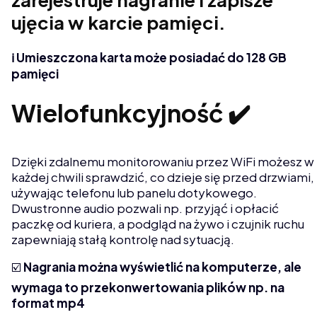
zarejestruje nagranie i zapisze
ujęcia w karcie pamięci.
ℹ️ Umieszczona karta może posiadać do 128 GB
pamięci
Wielofunkcyjność ✔️
Dzięki zdalnemu monitorowaniu przez WiFi możesz w
każdej chwili sprawdzić, co dzieje się przed drzwiami,
używając telefonu lub panelu dotykowego.
Dwustronne audio pozwali np. przyjąć i opłacić
paczkę od kuriera, a podgląd na żywo i czujnik ruchu
zapewniają stałą kontrolę nad sytuacją.
☑️
Nagrania można wyświetlić na komputerze, ale
wymaga to przekonwertowania plików np. na
format mp4