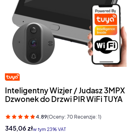
Inteligentny Wizjer / Judasz 3MPX
Dzwonek do Drzwi PIR WiFi TUYA
4.89
(Oceny: 70 Recenzje: 1)
Cena
345,06 zł
w tym 23% VAT
w tym
23%
VAT