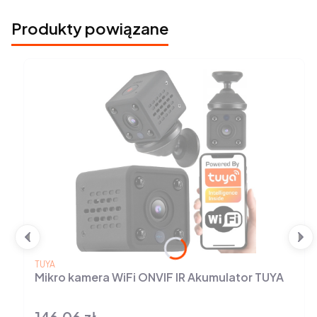
Produkty powiązane
PRODUCENT
TUYA
Mikro kamera WiFi ONVIF IR Akumulator TUYA
146,06 zł
Cena