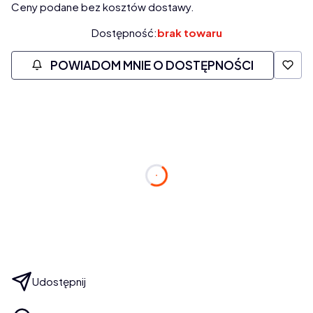
Ceny podane bez kosztów dostawy.
Dostępność:
brak towaru
POWIADOM MNIE O DOSTĘPNOŚCI
Zamów w ciągu:
dnia
godzin
minuty
s.
a paczkę nadamy dziś
Udostępnij