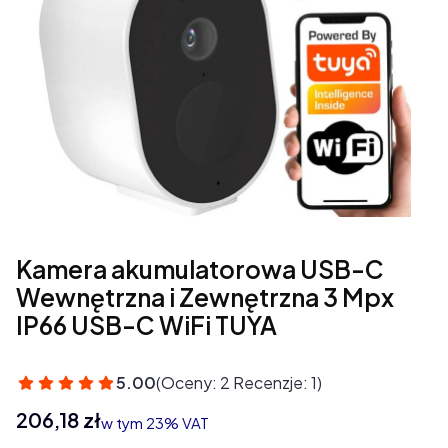
Kamera akumulatorowa USB-C
Wewnętrzna i Zewnętrzna 3 Mpx
IP66 USB-C WiFi TUYA
5.00
(Oceny: 2 Recenzje: 1)
Cena
206,18 zł
w tym 23% VAT
w tym
23%
VAT