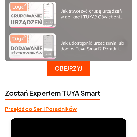
Naciśnij Enter lub spację, aby otworzyć stronę.
OBEJRZYJ
Zostań Expertem TUYA Smart
Przejdź do Serii Poradników