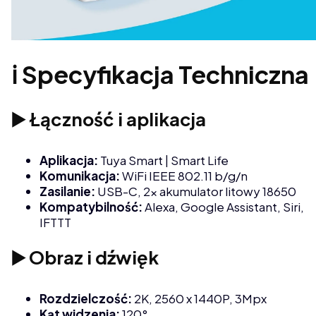
ℹ️ Specyfikacja Techniczna
▶️ Łączność i aplikacja
Aplikacja:
Tuya Smart | Smart Life
Komunikacja:
WiFi IEEE 802.11 b/g/n
Zasilanie:
USB-C, 2x akumulator litowy 18650
Kompatybilność:
Alexa, Google Assistant, Siri,
IFTTT
▶️ Obraz i dźwięk
Rozdzielczość:
2K, 2560 x 1440P, 3Mpx
Kąt widzenia:
120°