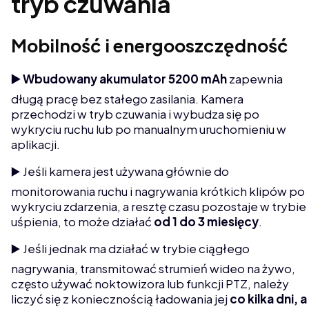
tryb czuwania
Mobilność i energooszczędność
▶️ Wbudowany akumulator 5200 mAh
zapewnia
długą pracę bez stałego zasilania. Kamera
przechodzi w tryb czuwania i wybudza się po
wykryciu ruchu lub po manualnym uruchomieniu w
aplikacji.
▶️ Jeśli kamera jest używana głównie do
monitorowania ruchu i nagrywania krótkich klipów po
wykryciu zdarzenia, a resztę czasu pozostaje w trybie
uśpienia, to może działać
od 1 do 3 miesięcy
.
▶️ Jeśli jednak ma działać w trybie ciągłego
nagrywania, transmitować strumień wideo na żywo,
często używać noktowizora lub funkcji PTZ, należy
liczyć się z koniecznością ładowania jej
co kilka dni, a