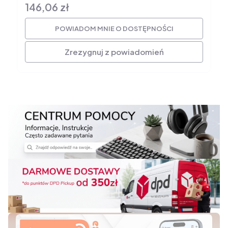
146,06 zł
Cena
POWIADOM MNIE O DOSTĘPNOŚCI
Zrezygnuj z powiadomień