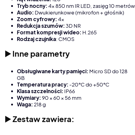
Tryb nocny:
4x 850 nm IR LED, zasięg 10 metrów
Audio:
Dwukierunkowe (mikrofon + głośnik)
Zoom cyfrowy:
4x
Redukcja szumów:
3D NR
Format kompresji wideo:
H.265
Rodzaj czujnika
: CMOS
▶️ Inne parametry
Obsługiwane karty pamięci:
Micro SD do 128
GB
Temperatura pracy:
-20°C do +50°C
Klasa szczelności:
IP66
Wymiary:
90 × 60 × 56 mm
Waga:
218 g
▶️ Zestaw zawiera: