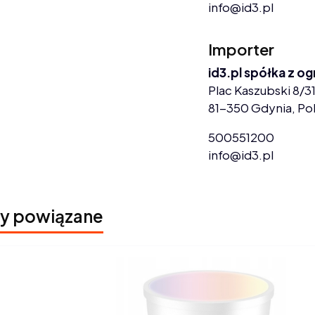
info@id3.pl
Importer
id3.pl spółka z o
Plac Kaszubski 8/31
81-350 Gdynia, Po
500551200
info@id3.pl
y powiązane