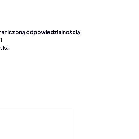
graniczoną odpowiedzialnością
1
lska