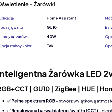
Oświetlenie - Żarówki
Aplikacja
Home Assistant
Moc
Rodzaj gwintu
GU10
Bar
Substytut żarówki
40W
Opc
Opcja zmiany koloru
Tak
Opc
Inteligentna Żarówka LED 2
RGB+CCT | GU10 | ZigBee | HUE | Ho
✅
Pełne spektrum RGB
– stwórz wyjątkową atmosfe
✅
Regulowana barwa białego światła (CCT)
– ciep