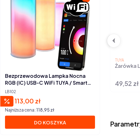
PRODUCENT
TUYA
Żarówka 
Bezprzewodowa Lampka Nocna
49,52 zł
RGB (IC) USB-C WiFi TUYA / Smart
Cena
Life
LB102
113,00 zł
Cena promocyjna
Najniższa cena:
118,95 zł
DO KOSZYKA
Parametr