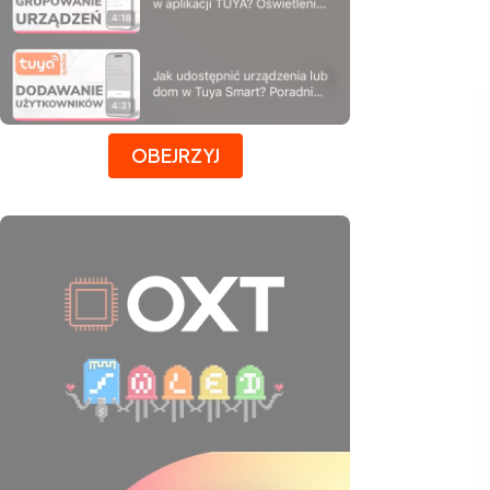
Naciśnij Enter lub spację, aby otworzyć stronę.
OBEJRZYJ