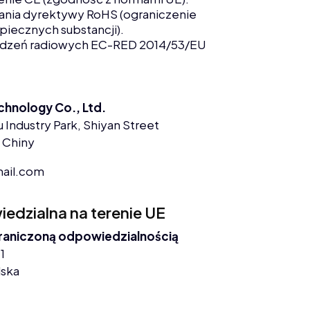
nia dyrektywy RoHS (ograniczenie
piecznych substancji).
ądzeń radiowych EC-RED 2014/53/EU
chnology Co., Ltd.
 Industry Park, Shiyan Street
 Chiny
ail.com
dzialna na terenie UE
graniczoną odpowiedzialnością
1
lska