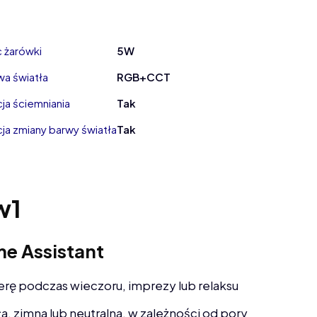
 żarówki
5W
wa światła
RGB+CCT
ja ściemniania
Tak
ja zmiany barwy światła
Tak
w1
me Assistant
rę podczas wieczoru, imprezy lub relaksu
ła, zimna lub neutralna, w zależności od pory