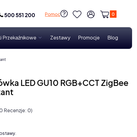
Produkty w k
Pomoc
500 551 200
Ulubione
Zaloguj się
Koszyk
i Przekaźnikowe
Zestawy
Promocje
Blog
ant
arówka LED GU10 RGB+CCT ZigBee
tant
0 Recenzje: 0)
ostawy.