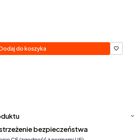
Dodaj do koszyka
oduktu
ostrzeżenie bezpieczeństwa
enie CE (zgodność z normami UE).