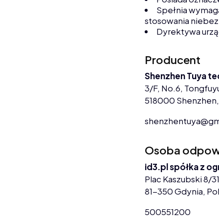
Spełnia wymaga
stosowania niebez
Dyrektywa urz
Producent
Shenzhen Tuya te
3/F, No.6, Tongfuyu
518000 Shenzhen,
shenzhentuya@gm
Osoba odpowie
id3.pl spółka z o
Plac Kaszubski 8/31
81-350 Gdynia, Po
500551200