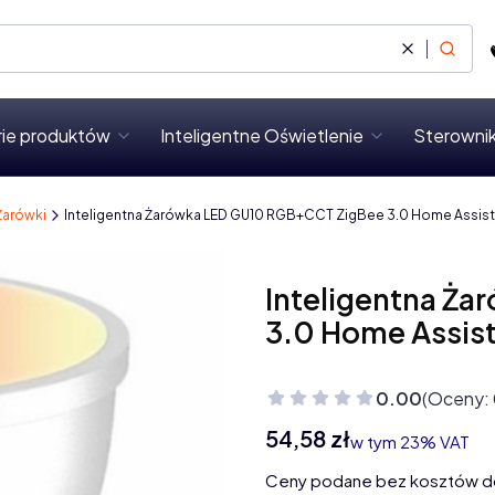
Wyczyść
Szukaj
rie produktów
Inteligentne Oświetlenie
Sterownik
Żarówki
Inteligentna Żarówka LED GU10 RGB+CCT ZigBee 3.0 Home Assist
Inteligentna Ż
3.0 Home Assis
0.00
(Oceny: 
Cena
54,58 zł
w tym 23% VAT
w tym
23%
VAT
Ceny podane bez kosztów d