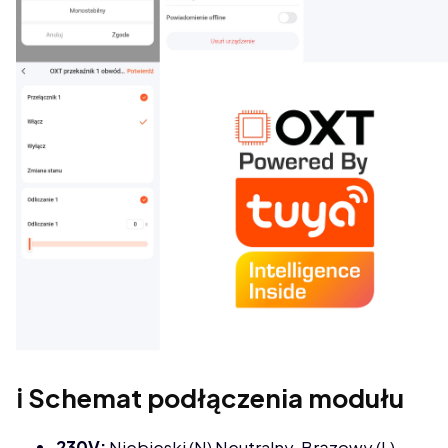
ℹ️ Schemat podłączenia modułu
230V:
Niebieski (N) Neutralny, Brązowy (L)