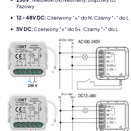
Fazowy
12 -
48V
DC:
Czerwony "+" do N, Czarny "-" do L
5V DC:
Czerwony "+" do 5+, Czarny "-" do L