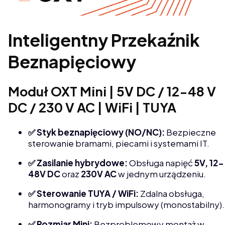
Inteligentny Przekaźnik
Beznapięciowy
Moduł OXT Mini | 5V DC / 12-48 V
DC / 230 V AC | WiFi | TUYA
✅ Styk beznapięciowy (NO/NC):
Bezpieczne
sterowanie bramami, piecami i systemami IT.
✅ Zasilanie hybrydowe:
Obsługa napięć
5V, 12-
48V DC
oraz
230V AC
w jednym urządzeniu.
✅ Sterowanie TUYA / WiFi:
Zdalna obsługa,
harmonogramy i tryb impulsowy (monostabilny).
✅ Rozmiar Mini:
Bezproblemowy montaż w