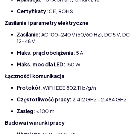
Certyfikaty:
CE, ROHS
Zasilanie i parametry elektryczne
Zasilanie:
AC 100-240 V (50/60 Hz), DC 5 V, DC
12-48 V
Maks. prąd obciążenia:
5 A
Maks. moc dla LED:
150 W
Łączność i komunikacja
Protokół:
WiFi IEEE 802.11 b/g/n
Częstotliwość pracy:
2.412 GHz - 2.484 GHz
Zasięg:
< 100 m
Budowa i warunki pracy