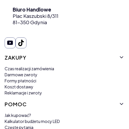
Biuro Handlowe
Plac Kaszubski 8/311
81-350 Gdynia
Linki w stopce
ZAKUPY
Czas realizacji zamówienia
Darmowe zwroty
Formy płatności
Koszt dostawy
Reklamacje i zwroty
POMOC
Jak kupować?
Kalkulator budżetu mocy LED
Częste pytania