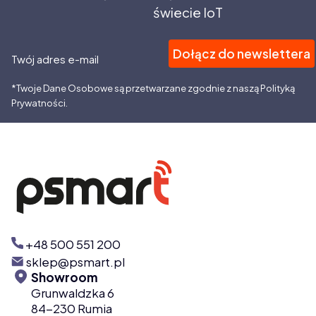
świecie IoT
Dołącz do newslettera
Twój adres e-mail
*Twoje Dane Osobowe są przetwarzane zgodnie z naszą Polityką
Prywatności.
+48 500 551 200
sklep@psmart.pl
Showroom
Grunwaldzka 6
84-230 Rumia