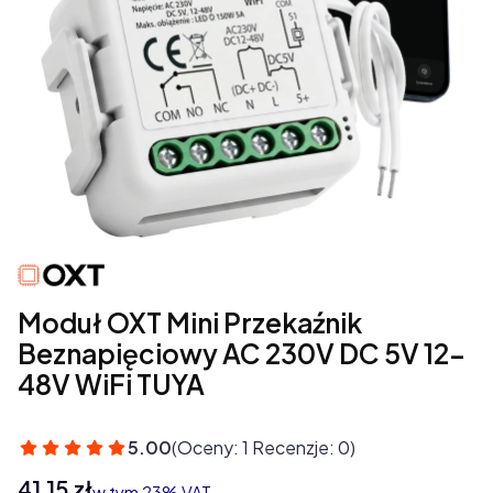
Moduł OXT Mini Przekaźnik
Beznapięciowy AC 230V DC 5V 12-
48V WiFi TUYA
5.00
(Oceny: 1 Recenzje: 0)
Cena
41,15 zł
w tym 23% VAT
w tym
23%
VAT