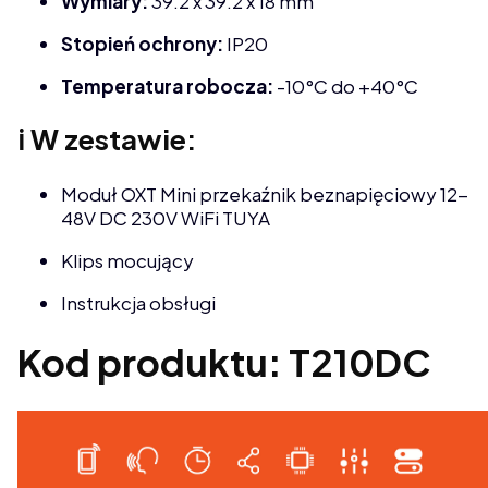
Wymiary:
39.2 x 39.2 x 18 mm
Stopień ochrony:
IP20
Temperatura robocza:
-10°C do +40°C
ℹ️ W zestawie:
Moduł OXT Mini przekaźnik beznapięciowy 12-
48V DC 230V WiFi TUYA
Klips mocujący
Instrukcja obsługi
Kod produktu: T210DC