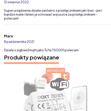
12 sierpnia 2022
Super urządzenie działa zarówno z przełącznikiem jak i bez - jest
bardzo małe i łatwo je schować w puszce za przełącznikiem -
polecam!
Marx
8 października 2021
Działa z zigbee2mqtt jako TuYa TS0001 polecam
Produkty powiązane
BESTSELLER