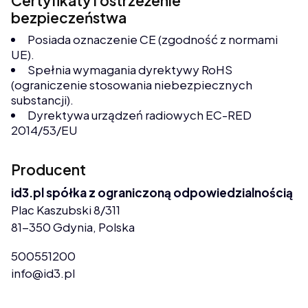
Certyfikaty i ostrzeżenie
bezpieczeństwa
Posiada oznaczenie CE (zgodność z normami
UE).
Spełnia wymagania dyrektywy RoHS
(ograniczenie stosowania niebezpiecznych
substancji).
Dyrektywa urządzeń radiowych EC-RED
2014/53/EU
Producent
id3.pl spółka z ograniczoną odpowiedzialnością
Plac Kaszubski 8/311
81-350 Gdynia, Polska
500551200
info@id3.pl