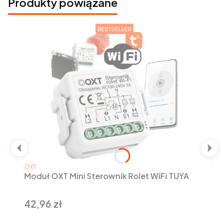
Produkty powiązane
BESTSELLER
PRODUCENT
OXT
Moduł OXT Mini Sterownik Rolet WiFi TUYA
42,96 zł
Cena