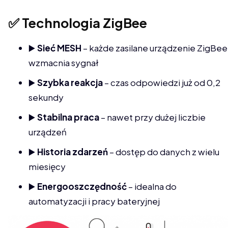
✅ Technologia ZigBee
▶️
Sieć MESH
– każde zasilane urządzenie ZigBee
wzmacnia sygnał
▶️
Szybka reakcja
– czas odpowiedzi już od 0,2
sekundy
▶️
Stabilna praca
– nawet przy dużej liczbie
urządzeń
▶️
Historia zdarzeń
– dostęp do danych z wielu
miesięcy
▶️
Energooszczędność
– idealna do
automatyzacji i pracy bateryjnej