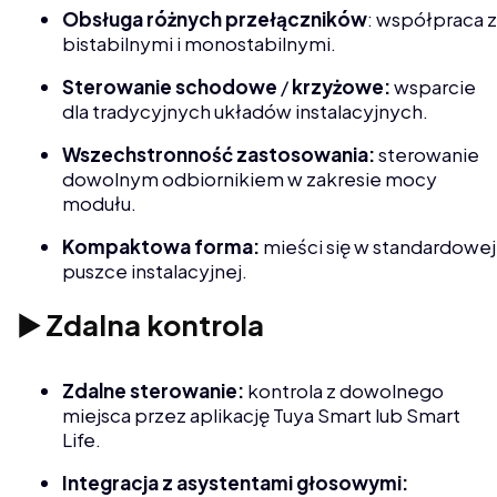
Obsługa różnych przełączników
: współpraca z
bistabilnymi i monostabilnymi.
Sterowanie schodowe
/
krzyżowe:
wsparcie
dla tradycyjnych układów instalacyjnych.
Wszechstronność zastosowania:
sterowanie
dowolnym odbiornikiem w zakresie mocy
modułu.
Kompaktowa forma:
mieści się w standardowej
puszce instalacyjnej.
▶️ Zdalna kontrola
Zdalne sterowanie:
kontrola z dowolnego
miejsca przez aplikację Tuya Smart lub Smart
Life.
Integracja
z
asystentami głosowymi: