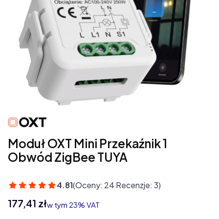
Moduł OXT Mini Przekaźnik 1
Obwód ZigBee TUYA
4.81
(Oceny: 24 Recenzje: 3)
Cena
177,41 zł
w tym 23% VAT
w tym
23%
VAT