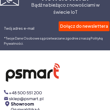
Bądź na bieżąco z nowościami w
świecie IoT
Dołącz do newslettera
Twój adres e-mail
*Twoje Dane Osobowe są przetwarzane zgodnie z naszą Polityką
Prywatności.
+48 500 551 200
sklep@psmart.pl
Showroom
Grunwaldzka 6