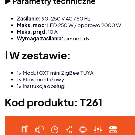
▶️ Parametry techniczne
Zasilanie:
90–250 V AC / 50 Hz
Maks. moc
: LED 250 W / oporowo 2000 W
Maks. prąd:
10 A
Wymaga zasilania:
pełne L i N
ℹ️ W zestawie:
1× Moduł OXT mini ZigBee TUYA
1× Klips montażowy
1× Instrukcja obsługi
Kod produktu: T261