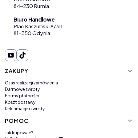
84-230 Rumia
Biuro Handlowe
Plac Kaszubski 8/311
81-350 Gdynia
Linki w stopce
ZAKUPY
Czas realizacji zamówienia
Darmowe zwroty
Formy płatności
Koszt dostawy
Reklamacje i zwroty
POMOC
Jak kupować?