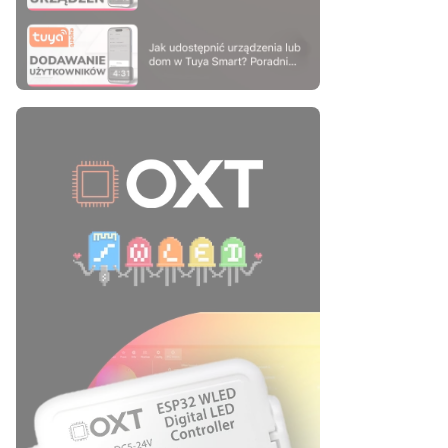
Naciśnij Enter lub spację, aby otworzyć stronę.