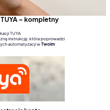
ji TUYA – kompletny
ikacji TUYA.
czną instrukcję, która poprowadzi
nych automatyzacji w
Twoim