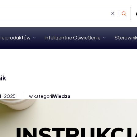
Wyczyść
Szukaj
rie produktów
Inteligentne Oświetlenie
Sterownik
ik
11-2025
w kategorii
Wiedza