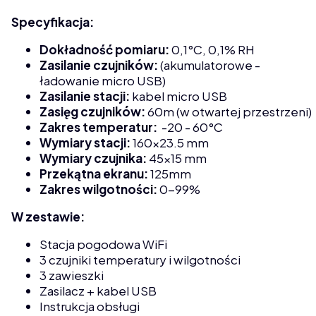
Specyfikacja:
Dokładność pomiaru:
0,1°C, 0,1% RH
Zasilanie czujników:
(akumulatorowe -
ładowanie micro USB)
Zasilanie stacji:
kabel micro USB
Zasięg czujników:
60m (w otwartej przestrzeni)
Zakres temperatur:
-20 - 60°C
Wymiary stacji:
160x23.5 mm
Wymiary czujnika:
45x15 mm
Przekątna ekranu:
125mm
Zakres wilgotności:
0-99%
W zestawie:
Stacja pogodowa WiFi
3 czujniki temperatury i wilgotności
3 zawieszki
Zasilacz + kabel USB
Instrukcja obsługi