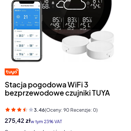
Stacja pogodowa WiFi 3
bezprzewodowe czujniki TUYA
3.46
(Oceny: 90 Recenzje: 0)
Cena
275,42 zł
w tym 23% VAT
w tym
23%
VAT