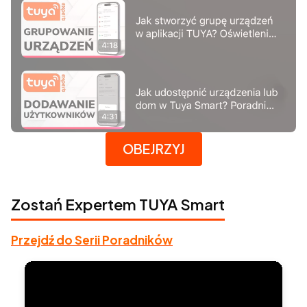
Naciśnij Enter lub spację, aby otworzyć stronę.
OBEJRZYJ
Zostań Expertem TUYA Smart
Przejdź do Serii Poradników