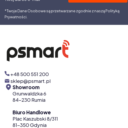
*Twoje Dane Osobowe są przetwarzane zgodnie z naszą Polityką
Prywatności.
+48 500 551 200
sklep@psmart.pl
Showroom
Grunwaldzka 6
84-230 Rumia
Biuro Handlowe
Plac Kaszubski 8/311
81-350 Gdynia