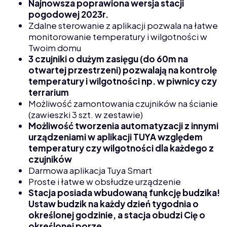
Najnowsza poprawiona wersja stacji
pogodowej 2023r.
Zdalne sterowanie z aplikacji pozwala na łatwe
monitorowanie temperatury i wilgotności w
Twoim domu
3 czujniki o dużym zasięgu (do 60m na
otwartej przestrzeni) pozwalają na kontrolę
temperatury i wilgotności np. w piwnicy czy
terrarium
Możliwość zamontowania czujników na ścianie
(zawieszki 3 szt. w zestawie)
Możliwość tworzenia automatyzacji z innymi
urządzeniami w aplikacji TUYA względem
temperatury czy wilgotności dla każdego z
czujników
Darmowa aplikacja Tuya Smart
Proste i łatwe w obsłudze urządzenie
Stacja posiada wbudowaną funkcję budzika!
Ustaw budzik na każdy dzień tygodnia o
określonej godzinie, a stacja obudzi Cię o
określonej porze