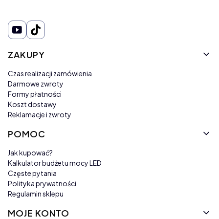
Linki w stopce
ZAKUPY
Czas realizacji zamówienia
Darmowe zwroty
Formy płatności
Koszt dostawy
Reklamacje i zwroty
POMOC
Jak kupować?
Kalkulator budżetu mocy LED
Częste pytania
Polityka prywatności
Regulamin sklepu
MOJE KONTO