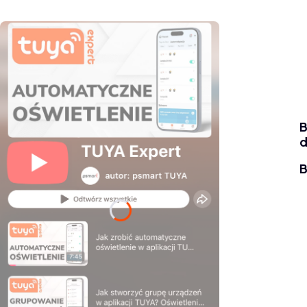
B
d
B