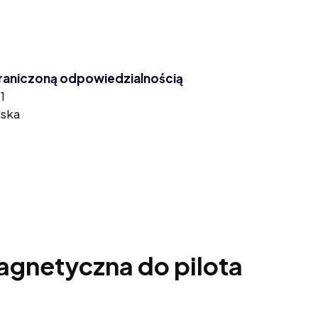
graniczoną odpowiedzialnością
1
lska
gnetyczna do pilota