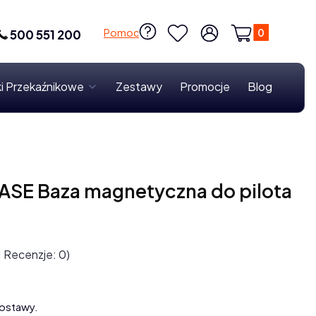
Produkty w k
Pomoc
500 551 200
Ulubione
Zaloguj się
Koszyk
i Przekaźnikowe
Zestawy
Promocje
Blog
ASE Baza magnetyczna do pilota
1 Recenzje: 0)
ostawy.