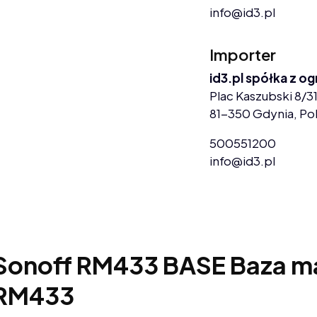
info@id3.pl
Importer
id3.pl spółka z o
Plac Kaszubski 8/31
81-350 Gdynia, Po
500551200
info@id3.pl
Sonoff RM433 BASE Baza ma
RM433