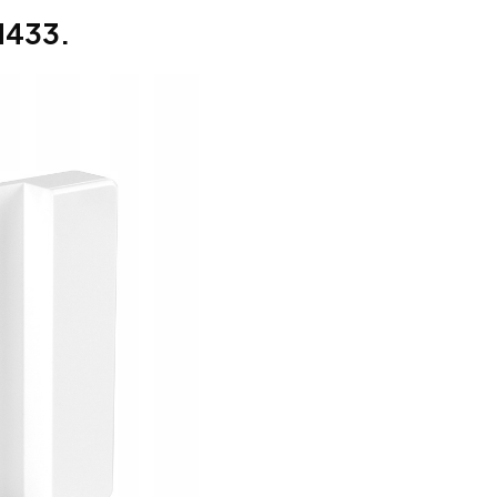
M433.