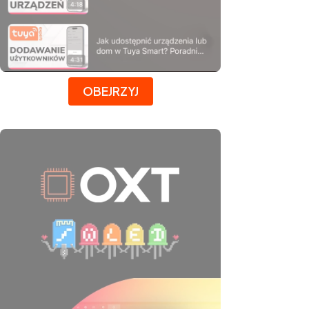
Naciśnij Enter lub spację, aby otworzyć stronę.
OBEJRZYJ