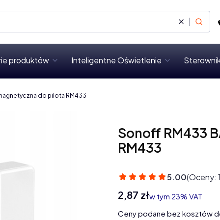
Wyczyść
Szukaj
rie produktów
Inteligentne Oświetlenie
Sterownik
magnetyczna do pilota RM433
Sonoff RM433 B
RM433
5.00
(Oceny: 
Cena
2,87 zł
w tym 23% VAT
w tym
23%
VAT
Ceny podane bez kosztów d