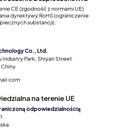
enie CE (zgodność z normami UE).
nia dyrektywy RoHS (ograniczenie
piecznych substancji).
chnology Co., Ltd.
 Industry Park, Shiyan Street
 Chiny
ail.com
dzialna na terenie UE
graniczoną odpowiedzialnością
1
lska