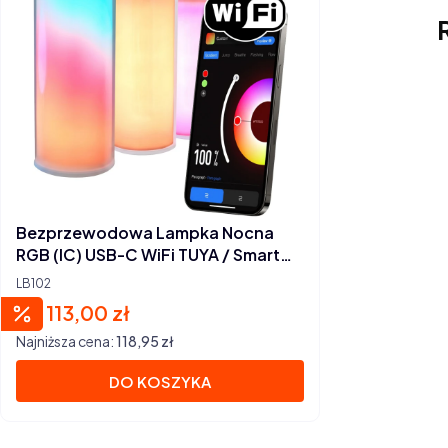
Bezprzewodowa Lampka Nocna
RGB (IC) USB-C WiFi TUYA / Smart
Life
LB102
113,00 zł
Cena promocyjna
Najniższa cena:
118,95 zł
DO KOSZYKA