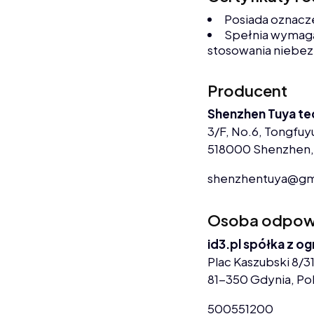
Posiada oznacz
Spełnia wymaga
stosowania niebez
Producent
Shenzhen Tuya te
3/F, No.6, Tongfuyu
518000 Shenzhen,
shenzhentuya@gm
Osoba odpowie
id3.pl spółka z o
Plac Kaszubski 8/31
81-350 Gdynia, Po
500551200