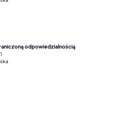
graniczoną odpowiedzialnością
1
lska