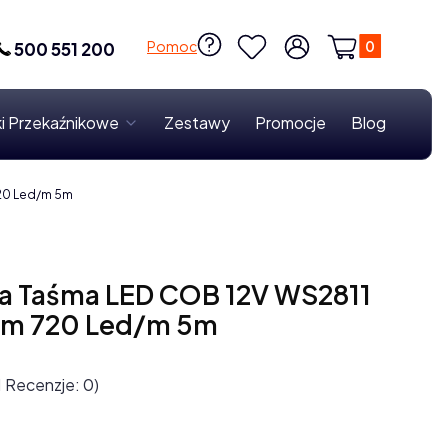
Produkty w k
Pomoc
500 551 200
Ulubione
Zaloguj się
Koszyk
i Przekaźnikowe
Zestawy
Promocje
Blog
20 Led/m 5m
 Taśma LED COB 12V WS2811
mm 720 Led/m 5m
1 Recenzje: 0)