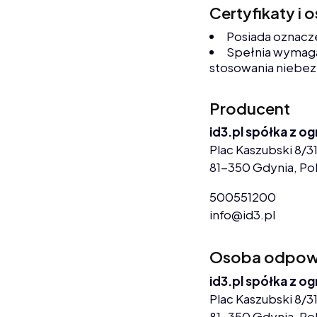
Certyfikaty i 
Posiada oznacz
Spełnia wymaga
stosowania niebez
Producent
id3.pl spółka z o
Plac Kaszubski 8/31
81-350 Gdynia, Po
500551200
info@id3.pl
Osoba odpowie
id3.pl spółka z o
Plac Kaszubski 8/31
81-350 Gdynia, Po