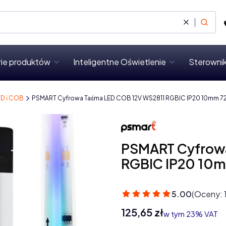
Wyczyść
Szukaj
rie produktów
Inteligentne Oświetlenie
Sterownik
MD i COB
PSMART Cyfrowa Taśma LED COB 12V WS2811 RGBIC IP20 10mm 7
PSMART Cyfrowa
RGBIC IP20 10
5.00
(Oceny: 
Cena
125,65 zł
w tym 23% VAT
w tym
23%
VAT