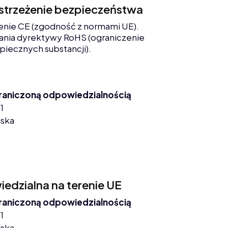
ostrzeżenie bezpieczeństwa
enie CE (zgodność z normami UE).
nia dyrektywy RoHS (ograniczenie
piecznych substancji).
graniczoną odpowiedzialnością
1
lska
dzialna na terenie UE
graniczoną odpowiedzialnością
1
lska