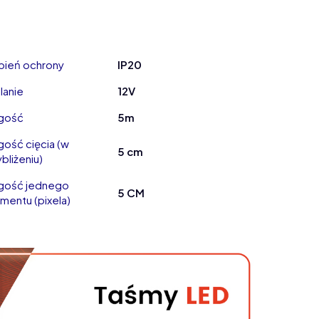
pień ochrony
IP20
lanie
12V
gość
5m
gość cięcia (w
5 cm
bliżeniu)
gość jednego
5 CM
mentu (pixela)