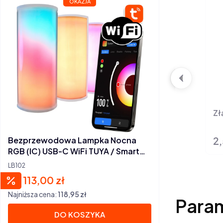
OKAZJA
Zł
2,
Ce
Bezprzewodowa Lampka Nocna
RGB (IC) USB-C WiFi TUYA / Smart
Life
LB102
113,00 zł
Cena promocyjna
Najniższa cena:
118,95 zł
Para
DO KOSZYKA