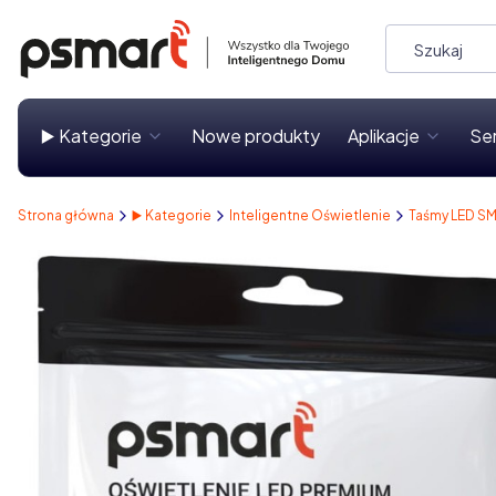
▶️ Kategorie
Nowe produkty
Aplikacje
Se
Strona główna
▶️ Kategorie
Inteligentne Oświetlenie
Taśmy LED S