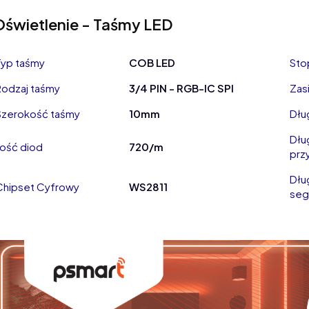
Oświetlenie - Taśmy LED
Typ taśmy
COB LED
Sto
Rodzaj taśmy
3/4 PIN - RGB-IC SPI
Zasi
Szerokość taśmy
10mm
Dłu
Dłu
Ilość diod
720/m
przy
Dłu
Chipset Cyfrowy
WS2811
seg