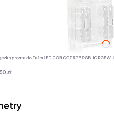
ączka prosta do Taśm LED COB CCT RGB RGB-IC RGBW-
50 zł
na
metry