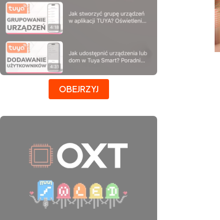
Naciśnij Enter lub spację, aby otworzyć stronę.
OBEJRZYJ