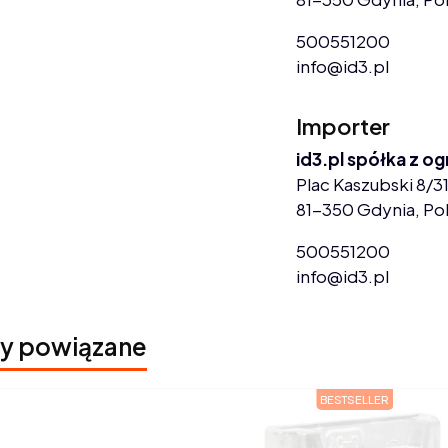
500551200
info@id3.pl
Importer
id3.pl spółka z o
Plac Kaszubski 8/31
81-350 Gdynia, Po
500551200
info@id3.pl
y powiązane
BESTSELLER