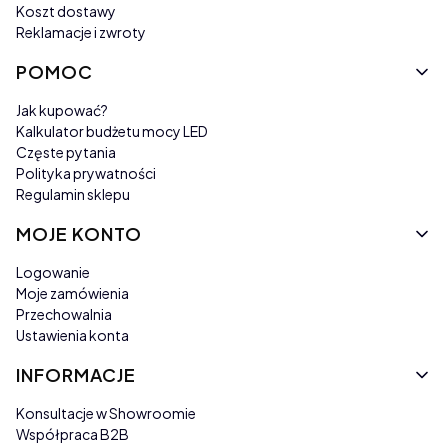
Koszt dostawy
Reklamacje i zwroty
POMOC
Jak kupować?
Kalkulator budżetu mocy LED
Częste pytania
Polityka prywatności
Regulamin sklepu
MOJE KONTO
Logowanie
Moje zamówienia
Przechowalnia
Ustawienia konta
INFORMACJE
Konsultacje w Showroomie
Współpraca B2B