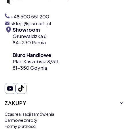
+48 500 551 200
sklep@psmart.pl
Showroom
Grunwaldzka 6
84-230 Rumia
Biuro Handlowe
Plac Kaszubski 8/311
81-350 Gdynia
Linki w stopce
ZAKUPY
Czas realizacji zamówienia
Darmowe zwroty
Formy płatności