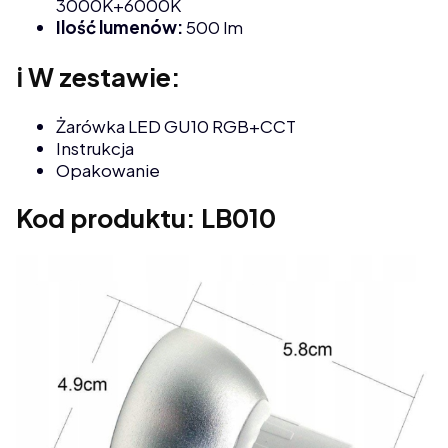
3000K+6000K
Ilość lumenów:
500 lm
ℹ️ W zestawie:
Żarówka LED GU10 RGB+CCT
Instrukcja
Opakowanie
Kod produktu: LB010