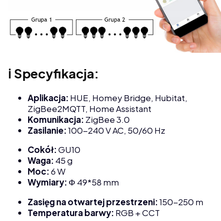
ℹ️ Specyfikacja:
Aplikacja:
HUE, Homey Bridge, Hubitat,
ZigBee2MQTT, Home Assistant
Komunikacja:
ZigBee 3.0
Zasilanie:
100-240 V AC, 50/60 Hz
Cokół:
GU10
Waga:
45 g
Moc:
6 W
Wymiary:
Φ 49*58 mm
Zasięg na otwartej przestrzeni:
150-250 m
Temperatura barwy:
RGB + CCT