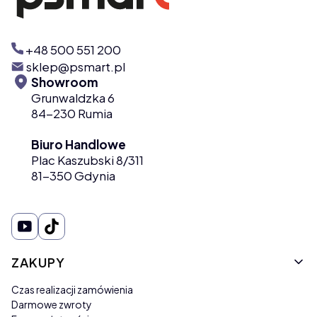
+48 500 551 200
sklep@psmart.pl
Showroom
Grunwaldzka 6
84-230 Rumia
Biuro Handlowe
Plac Kaszubski 8/311
81-350 Gdynia
Linki w stopce
ZAKUPY
Czas realizacji zamówienia
Darmowe zwroty