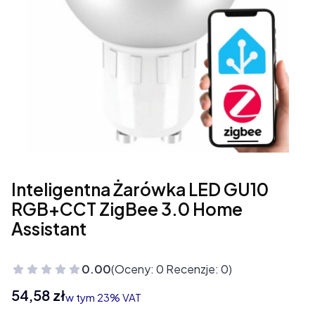
Inteligentna Żarówka LED GU10
RGB+CCT ZigBee 3.0 Home
Assistant
0.00
(Oceny: 0 Recenzje: 0)
Cena
54,58 zł
w tym 23% VAT
w tym
23%
VAT