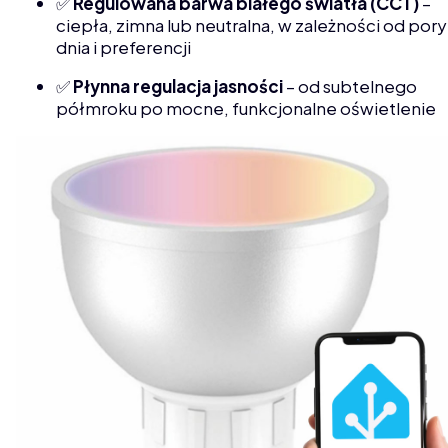
✅
Regulowana barwa białego światła (CCT)
–
ciepła, zimna lub neutralna, w zależności od pory
dnia i preferencji
✅
Płynna regulacja jasności
– od subtelnego
półmroku po mocne, funkcjonalne oświetlenie