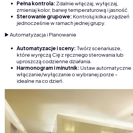
Pełna kontrola:
Zdalnie włączaj, wyłączaj,
zmieniaj kolor, barwę temperaturową i jasność.
Sterowanie grupowe:
Kontroluj kilka urządzeń
jednocześnie w ramach jednej grupy.
▶️ Automatyzacja i Planowanie
Automatyzacje
i
sceny:
Twórz scenariusze,
które wyręczą Cię z ręcznego sterowania lub
uproszczą codzienne działania.
Harmonogram
i
minutnik:
Ustaw automatyczne
włączanie/wyłączanie o wybranej porze –
idealne na co dzień.