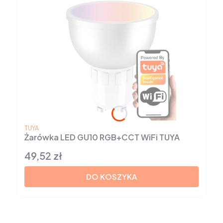
PRODUCENT
TUYA
Żarówka LED GU10 RGB+CCT WiFi TUYA
49,52 zł
Cena
DO KOSZYKA