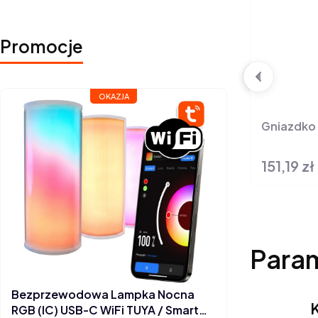
Promocje
OKAZJA
Gniazdko 
151,19 zł
Cena
Para
Bezprzewodowa Lampka Nocna
K
RGB (IC) USB-C WiFi TUYA / Smart