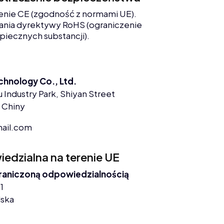
enie CE (zgodność z normami UE).
nia dyrektywy RoHS (ograniczenie
piecznych substancji).
chnology Co., Ltd.
 Industry Park, Shiyan Street
 Chiny
ail.com
dzialna na terenie UE
graniczoną odpowiedzialnością
1
lska