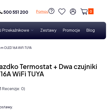
Produkty w k
Pomoc
500 551 200
Ulubione
Zaloguj się
Koszyk
i Przekaźnikowe
Zestawy
Promocje
Blog
cm OLED 16A WiFi TUYA
iazdko Termostat + Dwa czujniki
16A WiFi TUYA
3 Recenzje: 0)
ostawy.