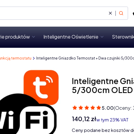
Wyczyść
Szukaj
rie produktów
Inteligentne Oświetlenie
Sterownik
unkcją termostatu
Inteligentne Gniazdko Termostat + Dwa czujniki 5/300
Inteligentne Gn
5/300cm OLED 
5.00
(Oceny: 
Cena
140,12 zł
w tym 23% VAT
w tym
23%
VAT
Ceny podane bez kosztów d