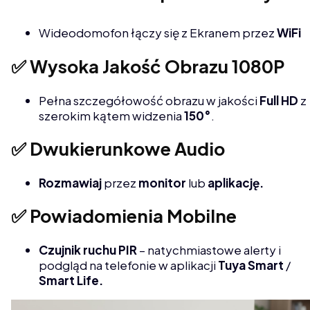
Wideodomofon łączy się z Ekranem przez
WiFi
✅ Wysoka Jakość Obrazu 1080P
Pełna szczegółowość obrazu w jakości
Full HD
z
szerokim kątem widzenia
150°
.
✅ Dwukierunkowe Audio
Rozmawiaj
przez
monitor
lub
aplikację.
✅ Powiadomienia Mobilne
Czujnik ruchu PIR
– natychmiastowe alerty i
podgląd na telefonie w aplikacji
Tuya Smart
/
Smart Life.