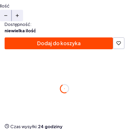
Ilość
Dostępność:
niewielka ilość
Dodaj do koszyka
Zamów w ciągu:
dnia
godzin
minuty
s.
a paczkę nadamy jutro
Czas wysyłki:
24 godziny