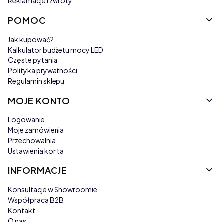
Reklamacje i zwroty
POMOC
Jak kupować?
Kalkulator budżetu mocy LED
Częste pytania
Polityka prywatności
Regulamin sklepu
MOJE KONTO
Logowanie
Moje zamówienia
Przechowalnia
Ustawienia konta
INFORMACJE
Konsultacje w Showroomie
Współpraca B2B
Kontakt
O nas