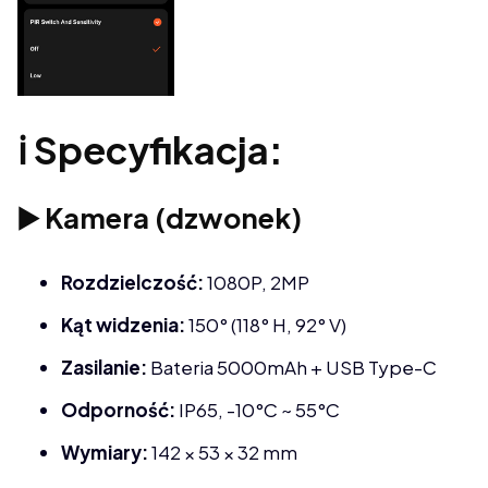
ℹ️ Specyfikacja:
▶️ Kamera (dzwonek)
Rozdzielczość:
1080P, 2MP
Kąt widzenia:
150° (118° H, 92° V)
Zasilanie:
Bateria 5000mAh + USB Type-C
Odporność:
IP65, -10°C ~ 55°C
Wymiary:
142 × 53 × 32 mm