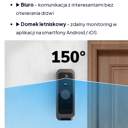
▶️
Biuro
– komunikacja z interesantami bez
otwierania drzwi
▶️
Domek letniskowy
– zdalny monitoring w
aplikacji na smartfony Android / iOS