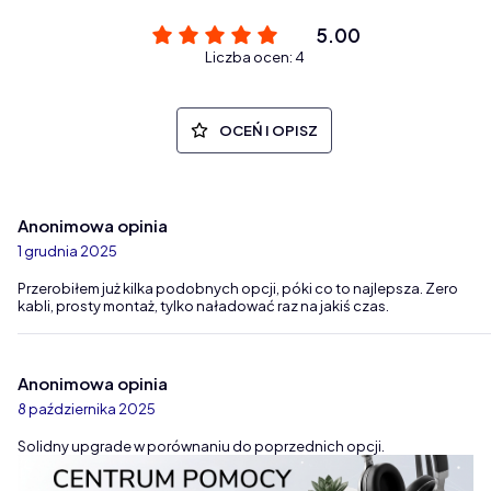
5.00
Liczba ocen: 4
OCEŃ I OPISZ
Anonimowa opinia
1 grudnia 2025
Przerobiłem już kilka podobnych opcji, póki co to najlepsza. Zero
kabli, prosty montaż, tylko naładować raz na jakiś czas.
Anonimowa opinia
8 października 2025
Solidny upgrade w porównaniu do poprzednich opcji.