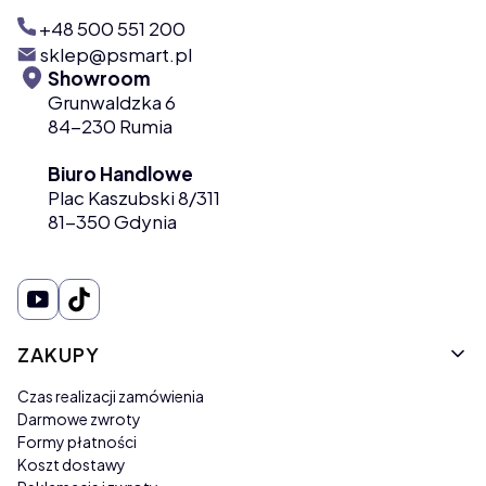
+48 500 551 200
sklep@psmart.pl
Showroom
Grunwaldzka 6
84-230 Rumia
Biuro Handlowe
Plac Kaszubski 8/311
81-350 Gdynia
Linki w stopce
ZAKUPY
Czas realizacji zamówienia
Darmowe zwroty
Formy płatności
Koszt dostawy