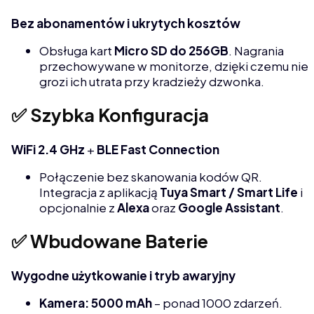
Bez abonamentów i ukrytych kosztów
Obsługa kart
Micro SD do 256GB
. Nagrania
przechowywane w monitorze, dzięki czemu nie
grozi ich utrata przy kradzieży dzwonka.
✅ Szybka Konfiguracja
WiFi 2.4 GHz
+
BLE Fast Connection
Połączenie bez skanowania kodów QR.
Integracja z aplikacją
Tuya Smart / Smart Life
i
opcjonalnie z
Alexa
oraz
Google Assistant
.
✅ Wbudowane Baterie
Wygodne użytkowanie i tryb awaryjny
Kamera: 5000 mAh
– ponad 1000 zdarzeń.