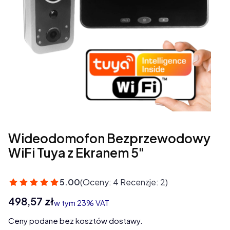
Wideodomofon Bezprzewodowy
WiFi Tuya z Ekranem 5"
5.00
(Oceny: 4 Recenzje: 2)
Cena
498,57 zł
w tym 23% VAT
w tym
23%
VAT
Ceny podane bez kosztów dostawy.