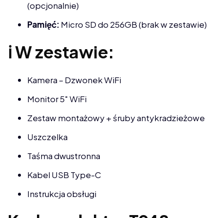
(opcjonalnie)
Pamięć:
Micro SD do 256GB (brak w zestawie)
ℹ️ W zestawie:
Kamera – Dzwonek WiFi
Monitor 5" WiFi
Zestaw montażowy + śruby antykradzieżowe
Uszczelka
Taśma dwustronna
Kabel USB Type-C
Instrukcja obsługi