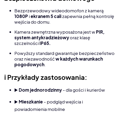
Bezprzewodowy wideodomofon z kamerą
1080P
i
ekranem 5 cali
zapewnia pełną kontrolę
wejścia do domu.
Kamera zewnętrzna wyposażona jest w
PIR,
system antykradzieżowy
oraz klasę
szczelności
IP65.
Powyższy standard gwarantuje bezpieczeństwo
oraz niezawodność
w każdych warunkach
pogodowych
.
ℹ️ Przykłady zastosowania:
▶️
Dom jednorodzinny
– dla gości i kurierów
▶️
Mieszkanie
– podgląd wejścia i
powiadomienia mobilne