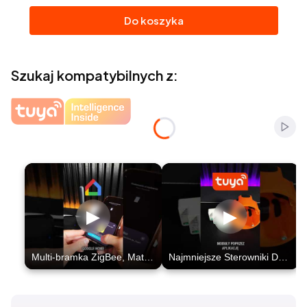
Do koszyka
Szukaj kompatybilnych z:
Włąc
Naciśnij Enter lub spację, aby otworzyć stronę.
Naciśnij Enter lub spację, aby otworzyć stronę.
Naciśnij Enter lub spację, aby otworzyć stronę.
Naciśnij Enter lub spację, aby otworzyć stronę.
Naciśnij Enter lub spację, aby otworzyć stronę.
Naciśnij Enter lub spację, aby otworzyć stronę.
▶
▶
Multi-bramka ZigBee, Matter, Thread i Bluetooth 4G LTE - wszystko naraz.
Najmniejsze Sterowniki Dopuszkowe na rynku?! Moduły OXT Mikro