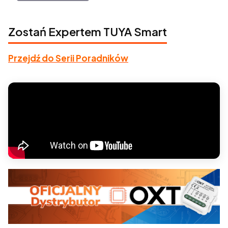
kąta lameli, ZigBee oraz RF
Zostań Expertem TUYA Smart
Przejdź do Serii Poradników