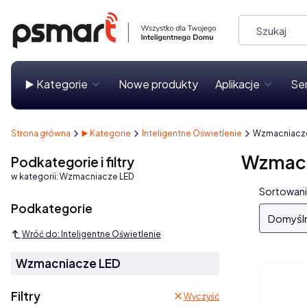
▶️ Kategorie
Nowe produkty
Aplikacje
Se
Strona główna
▶️ Kategorie
Inteligentne Oświetlenie
Wzmacniacz
Wzmacn
Podkategorie i filtry
w kategorii: Wzmacniacze LED
Lista
Sortowani
Podkategorie
Domyśl
Wróć do: Inteligentne Oświetlenie
Wzmacniacze LED
Filtry
Wyczyść