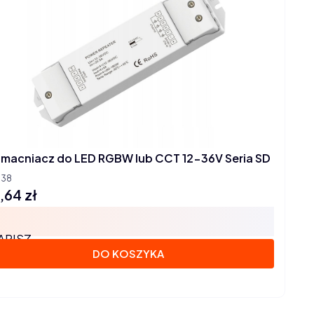
macniacz do LED RGBW lub CCT 12-36V Seria SD
038
,64 zł
na
APISZ
DO KOSZYKA