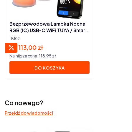
Bezprzewodowa Lampka Nocna
RGB (IC) USB-C WiFi TUYA / Smart
Life
LB102
113,00 zł
Cena promocyjna
Najniższa cena:
118,95 zł
DO KOSZYKA
Co nowego?
Przejdź do wiadomości