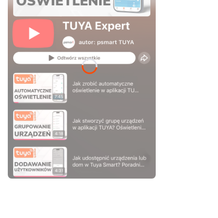
Naciśnij Enter lub spację, aby otworzyć stronę.