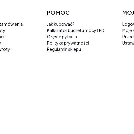
stopce
POMOC
MOJ
i zamówienia
Jak kupować?
Logo
oty
Kalkulator budżetu mocy LED
Moje 
ci
Częste pytania
Przec
y
Polityka prywatności
Ustaw
wroty
Regulamin sklepu