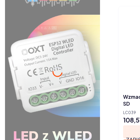
Wzmac
SD
LC039
108,5
Cena
ZAPI