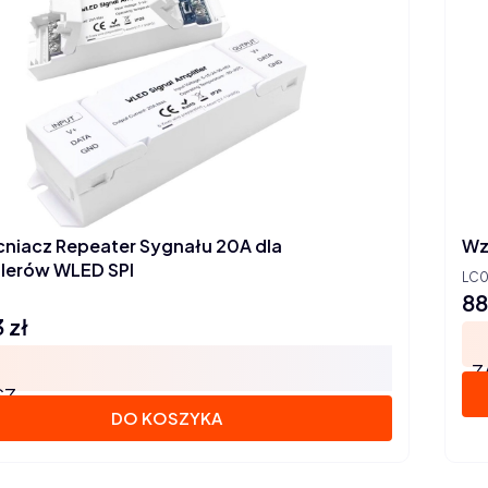
iacz Repeater Sygnału 20A dla
Wz
lerów WLED SPI
LC
88
Ce
 zł
Z
SZ
DO KOSZYKA