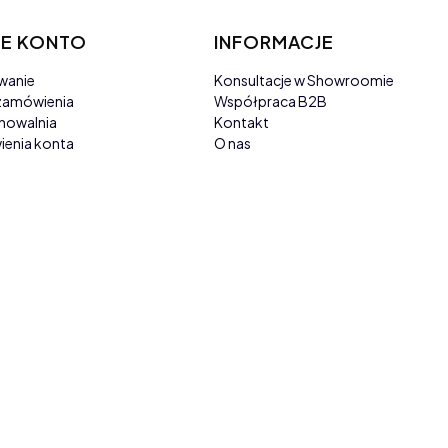
E KONTO
INFORMACJE
wanie
Konsultacje w Showroomie
zamówienia
Współpraca B2B
howalnia
Kontakt
ienia konta
O nas