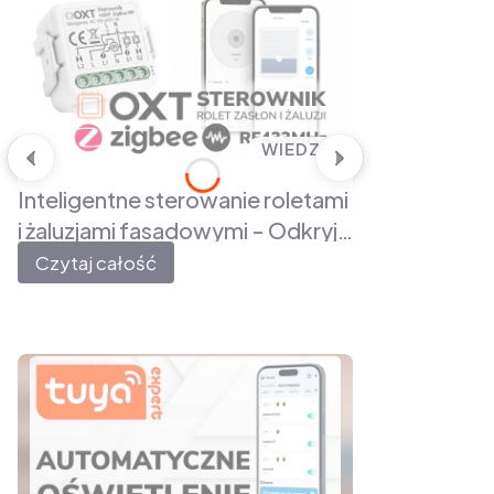
WIEDZA
Inteligentne sterowanie roletami
i żaluzjami fasadowymi - Odkryj
możliwości modułów OXT z
Czytaj całość
regulacją kąta lameli, ZigBee
oraz RF