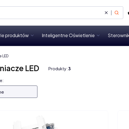
Wyczyść
Szukaj
rie produktów
Inteligentne Oświetlenie
Sterownik
e LED
iacze LED
Produkty:
3
 produktów
e:
ne