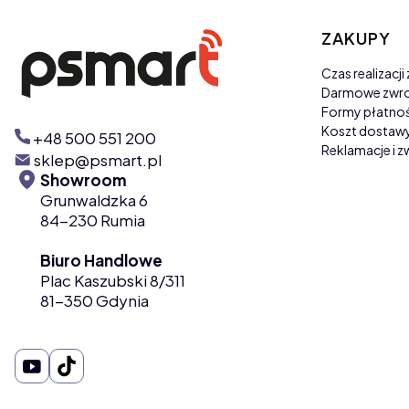
Linki w 
ZAKUPY
Czas realizacj
Darmowe zwr
Formy płatnoś
Koszt dostaw
+48 500 551 200
Reklamacje i z
sklep@psmart.pl
Showroom
Grunwaldzka 6
84-230 Rumia
Biuro Handlowe
Plac Kaszubski 8/311
81-350 Gdynia